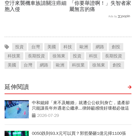
空汙來襲機車族請關注癌細
「你要舉證啊！」失智者家
胞入侵
屬無言的痛
Ads by
投資
台灣
美國
科技
歐洲
網路
創投
科技業
長期投資
徐旭東
投資
科技
長期投資
美國
台灣
網路
歐洲
科技業
徐旭東
創投
延伸閱讀
中和媳婦「來不及離婚」就遭公公砍到身亡，遺產卻
只能讓長年外遇老公繼承...律師籲感情好壞都必做這
事
2026-07-29
0050跌到93.X元可以買？郭哲榮砸1億元掃1100張