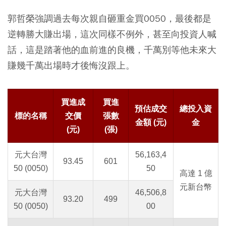
郭哲榮強調過去每次親自砸重金買0050，最後都是
逆轉勝大賺出場，這次同樣不例外，甚至向投資人喊
話，這是踏著他的血前進的良機，千萬別等他未來大
賺幾千萬出場時才後悔沒跟上。
買進成
買進
預估成交
總投入資
標的名稱
交價
張數
金額 (元)
金
(元)
(張)
元大台灣
56,163,4
93.45
601
50 (0050)
50
高達 1 億
元新台幣
元大台灣
46,506,8
93.20
499
50 (0050)
00