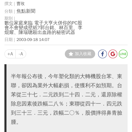
曹玫
焦點新聞
數位家庭來臨 電子大亨火併你的PC股
會不會變成壁紙?郭台銘、林百里、李
焜耀、陳瑞聰殺出血路的秘密武器
2003-09-18 14:07
+A
-A
加入收藏
半年報公布後，今年塑化類的大轉機股台苯、東
聯，卻因為業外大幅虧損，使獲利不如預期。台
苯從三十七．二元跌到二十四．二元，還原除權
除息因素後跌幅二八％；東聯從四十一．四元跌
到三十三．三元，跌幅二○％，股價摔得鼻青臉
腫。