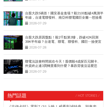
台股大跌5禍首！國安基金進場？殺2100點破4萬測半
年線，台達電聯發科、南亞科聯電國巨全癱…想撿看
3訊號
2026-07-29
台股大跌原因盤點！殺2千點第3慘，跌破42K回測
39K半年線？台達電、聯電、聯發科、國巨…撿便宜
怎麼選
2026-07-28
聯電法說會時間就在今天！股價殺4成探百元關卡、
外資終止連3買轉賣看到什麼？暴跌背後沒這麼悲
觀？
2026-07-29
熱門話題
/ HOT STORIES /
《吉伊卡哇》電影7/31上映！威秀影城特典、預售套