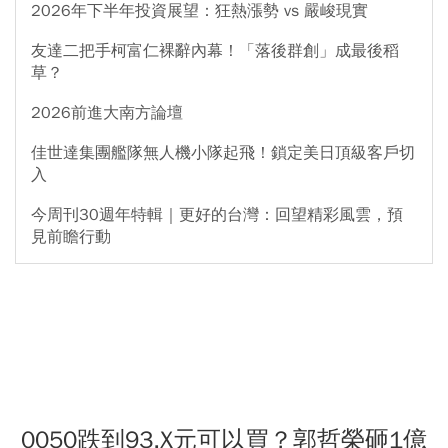
2026年下半年投資展望：狂熱漲勢 vs 嚴峻現實
友達二把手柯富仁裸辭內幕！「落後群創」成最後稻
草？
2026前進大南方論壇
佳世達集團艦隊無人機小隊起飛！鎖定美日頂級客戶切
入
今周刊30週年特輯｜更好的台灣：回望精彩風雲，預
見前瞻行動
0050跌到93.X元可以買？郭哲榮砸1億