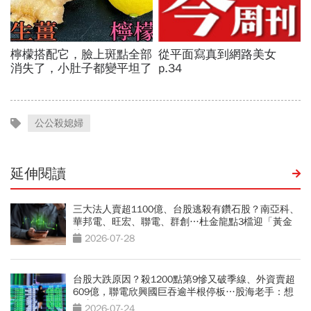
公公殺媳婦
延伸閱讀
三大法人賣超1100億、台股逃殺有鑽石股？南亞科、
華邦電、旺宏、聯電、群創…杜金龍點3檔迎「黃金
坑」買點
2026-07-28
台股大跌原因？殺1200點第9慘又破季線、外資賣超
609億，聯電欣興國巨吞逾半根停板…股海老手：想
買這天再說
2026-07-24