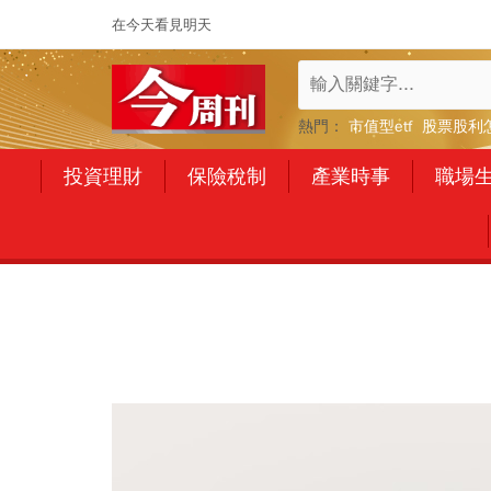
在今天看見明天
熱門：
市值型etf
股票股利
投資理財
保險稅制
產業時事
職場