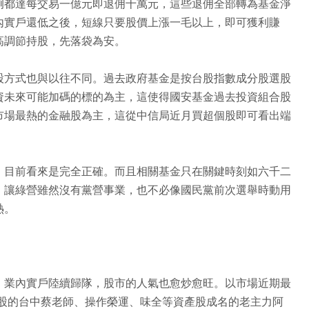
例都達每交易一億元即退佣十萬元，這些退佣全部轉為基金淨
內實戶還低之後，短線只要股價上漲一毛以上，即可獲利賺
高調節持股，先落袋為安。
股方式也與以往不同。過去政府基金是按台股指數成分股選股
資未來可能加碼的標的為主，這使得國安基金過去投資組合股
市場最熱的金融股為主，這從中信局近月買超個股即可看出端
，目前看來是完全正確。而且相關基金只在關鍵時刻如六千二
，讓綠營雖然沒有黨營事業，也不必像國民黨前次選舉時動用
熱。
、業內實戶陸續歸隊，股市的人氣也愈炒愈旺。以市場近期最
M 股的台中蔡老師、操作榮運、味全等資產股成名的老主力阿