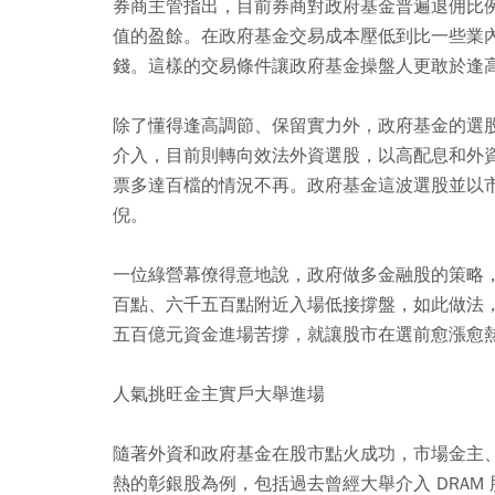
券商主管指出，目前券商對政府基金普遍退佣比
值的盈餘。在政府基金交易成本壓低到比一些業
錢。這樣的交易條件讓政府基金操盤人更敢於逢
除了懂得逢高調節、保留實力外，政府基金的選
介入，目前則轉向效法外資選股，以高配息和外
票多達百檔的情況不再。政府基金這波選股並以
倪。
一位綠營幕僚得意地說，政府做多金融股的策略
百點、六千五百點附近入場低接撐盤，如此做法
五百億元資金進場苦撐，就讓股市在選前愈漲愈
人氣挑旺金主實戶大舉進場
隨著外資和政府基金在股市點火成功，市場金主
熱的彰銀股為例，包括過去曾經大舉介入 DRA