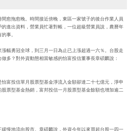
時間愈拖愈晚。時間接近傍晚，東區一家號子的後台作業人員
戶的進出資料，營業員忙著對帳，一位超級營業員說，農曆年
有的事。
來漲幅勇冠全球，到三月一日為止已上漲超過一六％。台股走
力做多？對外資動態相當敏感的怡富投信董事長章碩麟說：
是怡富投信單月股票型基金淨流入金額卻達二十七億元，淨申
的股票型基金熱銷，富邦投信一月股票型基金餘額也增加逾二
正緩慢地流向股市。章碩麟說，外資今年以來買超台股一四一