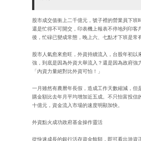
股市成交值衝上二千億元，號子裡的營業員下班
還是忙得不可開交，印表機上報表不停地列印客
後，忙碌已變成常態，晚上六、七點才下班是常
股市人氣愈來愈旺，外資持續流入，台股年初以
強，到底是因為外資大舉流入？還是因為政府強
「內資力量絕對比外資可怕！」
一月雖然有農曆年長假，造成工作天數縮減，但
購金額比去年月平均增加近五成。不只怡富投信
十億元，資金流入市場的速度明顯加快。
外資點火成功政府基金操作靈活
從快速成長的銀行活存資金餘額，即可看出游資