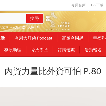
搜尋
怎麼算
esg是什麼
天氣
AI
生活
今周大耳朵 Podcast
富足今周起
幸福熟
存股助理
今周學堂
訂購優惠
活動報名
內資力量比外資可怕 P.80