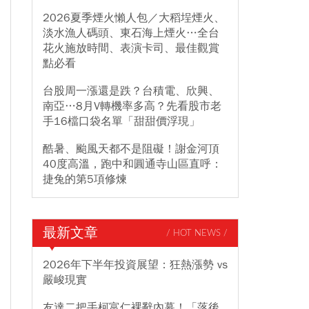
2026夏季煙火懶人包／大稻埕煙火、
淡水漁人碼頭、東石海上煙火…全台
花火施放時間、表演卡司、最佳觀賞
點必看
台股周一漲還是跌？台積電、欣興、
南亞…8月V轉機率多高？先看股市老
手16檔口袋名單「甜甜價浮現」
酷暑、颱風天都不是阻礙！謝金河頂
40度高溫，跑中和圓通寺山區直呼：
捷兔的第5項修煉
最新文章
/ HOT NEWS /
2026年下半年投資展望：狂熱漲勢 vs
嚴峻現實
友達二把手柯富仁裸辭內幕！「落後