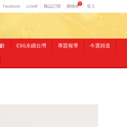
0
齡
ESG永續台灣
專題報導
今選頻道