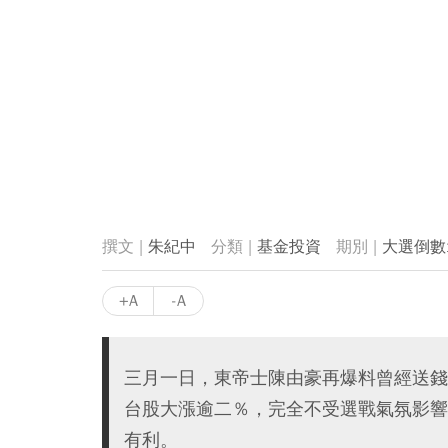
朱紀中
基金投資
大選倒數
+A
-A
三月一日，東帝士陳由豪再爆料曾經送錢
台股大漲逾二％，完全不受選戰氣氛影響
有利。