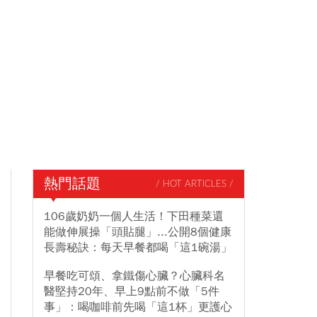
熱門話題
/ HOT ARTICLES /
106歲奶奶一個人生活！下田種菜還
能做伸展操「頭貼腿」...公開8個健康
長壽秘訣：每天早餐都喝「這1碗湯」
早餐吃可頌、拿鐵傷心臟？心臟科名
醫堅持20年、早上9點前不做「5件
事」：喝咖啡前先喝「這1杯」更護心