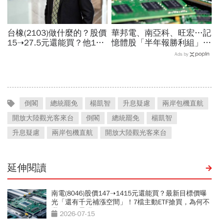
台橡(2103)做什麼的？股價
華邦電、南亞科、旺宏…記
15➝27.5元還能買？他19
憶體股「半年報勝利組」是
元賣掉捶心肝...連拉2根漲
它！外資狂補近6萬張，這
Ads by
停為何突然爆發？老傳產翻
檔2天砍6.2萬張為什麼
身3關鍵
倒閣
總統罷免
楊凱智
升息疑慮
兩岸包機直航
開放大陸觀光客來台
倒閣
總統罷免
楊凱智
升息疑慮
兩岸包機直航
開放大陸觀光客來台
延伸閱讀
南電(8046)股價147➝1415元還能買？最新目標價曝
光「還有千元補漲空間」！7檔主動ETF搶買，為何不
選欣興、景碩？
2026-07-15