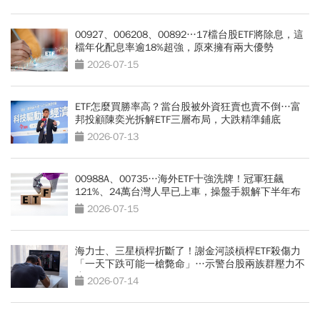
00927、006208、00892…17檔台股ETF將除息，這
檔年化配息率逾18%超強，原來擁有兩大優勢
2026-07-15
ETF怎麼買勝率高？當台股被外資狂賣也賣不倒…富
邦投顧陳奕光拆解ETF三層布局，大跌精準鋪底
2026-07-13
00988A、00735…海外ETF十強洗牌！冠軍狂飆
121%、24萬台灣人早已上車，操盤手親解下半年布
局
2026-07-15
海力士、三星槓桿折斷了！謝金河談槓桿ETF殺傷力
「一天下跌可能一槍斃命」…示警台股兩族群壓力不
小
2026-07-14