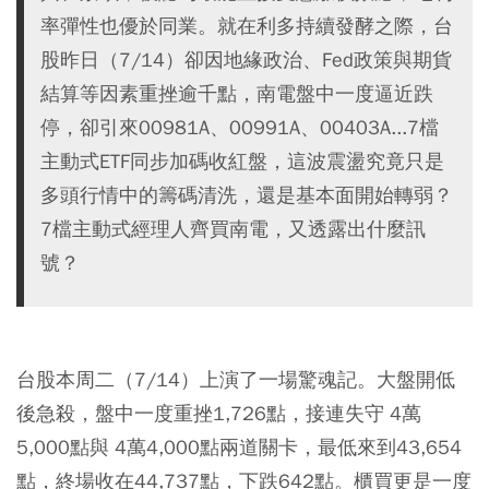
率彈性也優於同業。就在利多持續發酵之際，台
股昨日（7/14）卻因地緣政治、Fed政策與期貨
結算等因素重挫逾千點，南電盤中一度逼近跌
停，卻引來00981A、00991A、00403A...7檔
主動式ETF同步加碼收紅盤，這波震盪究竟只是
多頭行情中的籌碼清洗，還是基本面開始轉弱？
7檔主動式經理人齊買南電，又透露出什麼訊
號？
台股本周二（7/14）上演了一場驚魂記。大盤開低
後急殺，盤中一度重挫1,726點，接連失守 4萬
5,000點與 4萬4,000點兩道關卡，最低來到43,654
點，終場收在44,737點，下跌642點。櫃買更是一度