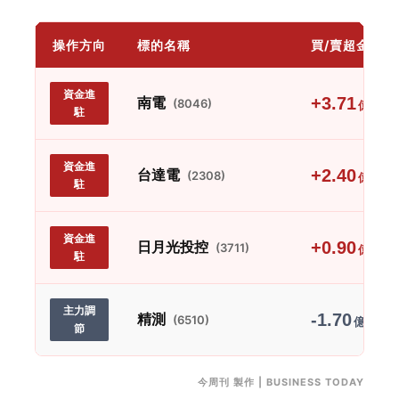
操作方向
標的名稱
買/賣超金額
資金進
南電
+3.71
(8046)
億
駐
資金進
台達電
+2.40
(2308)
億
駐
資金進
日月光投控
+0.90
(3711)
億
駐
主力調
精測
-1.70
(6510)
億
節
今周刊 製作 | BUSINESS TODAY