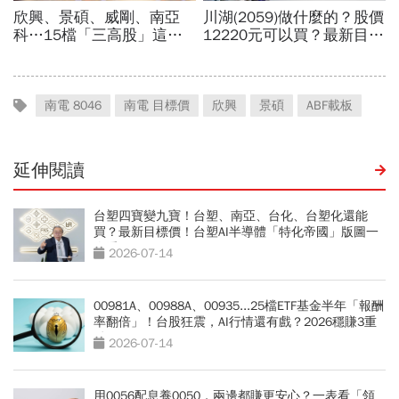
南電 8046
南電 目標價
欣興
景碩
ABF載板
延伸閱讀
台塑四寶變九寶！台塑、南亞、台化、台塑化還能
買？最新目標價！台塑AI半導體「特化帝國」版圖一
次看
2026-07-14
00981A、00988A、00935...25檔ETF基金半年「報酬
率翻倍」！台股狂震，AI行情還有戲？2026穩賺3重
點
2026-07-14
用0056配息養0050，兩邊都賺更安心？一表看「領