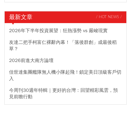
最新文章
/ HOT NEWS /
2026年下半年投資展望：狂熱漲勢 vs 嚴峻現實
友達二把手柯富仁裸辭內幕！「落後群創」成最後稻
草？
2026前進大南方論壇
佳世達集團艦隊無人機小隊起飛！鎖定美日頂級客戶切
入
今周刊30週年特輯｜更好的台灣：回望精彩風雲，預
見前瞻行動