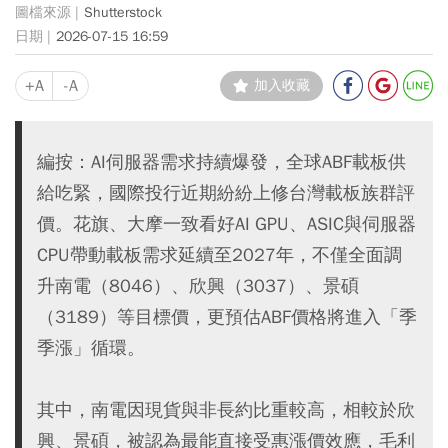
Shutterstock
2026-07-15 16:59
+A
-A
加入收藏
編按：AI伺服器需求持續爆發，全球ABF載板供
給吃緊，國際投行近期紛紛上修台灣載板族群評
價。花旗、大摩一致看好AI GPU、ASIC與伺服器
CPU帶動載板需求延續至2027年，不僅全面調
升南電（8046）、欣興（3037）、景碩
（3189）等目標價，更預估ABF價格將進入「季
季漲」循環。
其中，南電因現貨與非長約比重較高，相較於欣
興、景碩，被認為最能直接受惠漲價效應，毛利