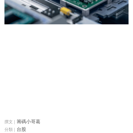
籌碼小哥葛
台股