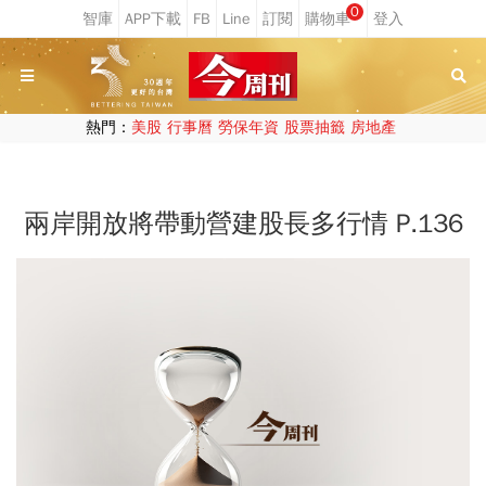
0
熱門：
美股
行事曆
勞保年資
股票抽籤
房地產
兩岸開放將帶動營建股長多行情 P.136