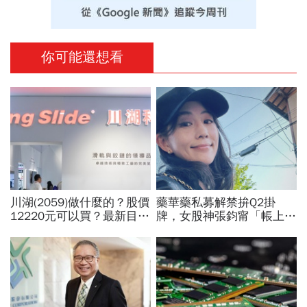
你可能還想看
川湖(2059)做什麼的？股價
藥華藥私募解禁拚Q2掛
12220元可以買？最新目標
牌，女股神張鈞甯「帳上爆
價曝光！滑軌為何能賺高毛
賺1億」！為何3年前會認
利？南俊國際、富世達...3
256張？她親揭兩原因
大概念股買誰好