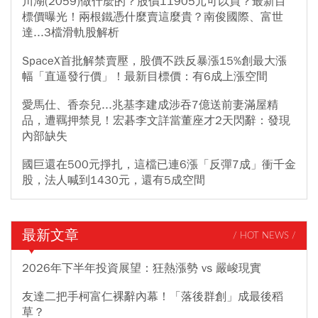
川湖(2059)做什麼的？股價11905元可以買？最新目
標價曝光！兩根鐵憑什麼賣這麼貴？南俊國際、富世
達...3檔滑軌股解析
SpaceX首批解禁賣壓，股價不跌反暴漲15%創最大漲
幅「直逼發行價」！最新目標價：有6成上漲空間
愛馬仕、香奈兒...兆基李建成涉吞7億送前妻滿屋精
品，遭羈押禁見！宏碁李文詳當董座才2天閃辭：發現
內部缺失
國巨還在500元掙扎，這檔已連6漲「反彈7成」衝千金
股，法人喊到1430元，還有5成空間
最新文章
/ HOT NEWS /
2026年下半年投資展望：狂熱漲勢 vs 嚴峻現實
友達二把手柯富仁裸辭內幕！「落後群創」成最後稻
草？