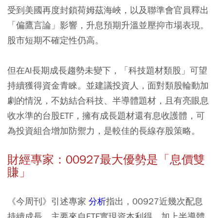
受到美國再度封鎖荷姆茲海峽，以及聯準會官員釋出
「偏鷹言論」影響，升息預期升溫並壓抑市場表現。
股市短期不確定性仍高。
但在AI長期成長趨勢未變下，「科技題材類股」可望
持續獲得資金青睞。並建議投資人，面對類股輪動加
劇的情況，不妨結合科技、半導體題材，且有亮眼息
收水準的台股ETF，擁有成長題材還有息收護體，可
為投資組合增加防禦力，是較佳的長線存股策略。
財經專家：00927最大優勢是「息價雙
賺」
《今周刊》引述專家
分析
指出，00927近幾次配息
持續成長，主要來自ETF實現資本利得，加上半導體