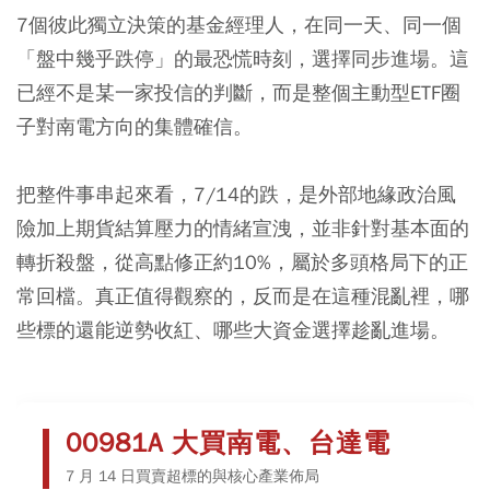
7個彼此獨立決策的基金經理人，在同一天、同一個
「盤中幾乎跌停」的最恐慌時刻，選擇同步進場。這
已經不是某一家投信的判斷，而是整個主動型ETF圈
子對南電方向的集體確信。
把整件事串起來看，7/14的跌，是外部地緣政治風
險加上期貨結算壓力的情緒宣洩，並非針對基本面的
轉折殺盤，從高點修正約10%，屬於多頭格局下的正
常回檔。真正值得觀察的，反而是在這種混亂裡，哪
些標的還能逆勢收紅、哪些大資金選擇趁亂進場。
00981A 大買南電、台達電
7 月 14 日買賣超標的與核心產業佈局