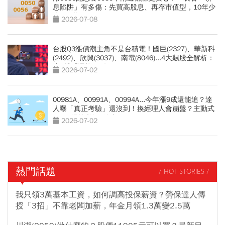
息陷阱」有多傷：先買高股息、再存市值型，10年少
賺330萬
2026-07-08
台股Q3漲價潮主角不是台積電！國巨(2327)、華新科
(2492)、欣興(3037)、南電(8046)...4大飆股全解析：
這2檔「還能旺4年」
2026-07-02
00981A、00991A、00994A...今年漲9成還能追？達
人曝「真正考驗」還沒到！換經理人會崩盤？主動式
ETF進場前必知3件事
2026-07-02
熱門話題
/ HOT STORIES /
我只領3萬基本工資，如何調高投保薪資？勞保達人傳
授「3招」不靠老闆加薪，年金月領1.3萬變2.5萬