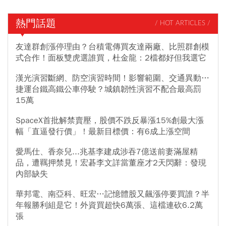
熱門話題
/ HOT ARTICLES /
友達群創漲停理由？台積電傳買友達兩廠、比照群創模
式合作！面板雙虎選誰買，杜金龍：2檔都好但我選它
漢光演習斷網、防空演習時間！影響範圍、交通異動…
捷運台鐵高鐵公車停駛？城鎮韌性演習不配合最高罰
15萬
SpaceX首批解禁賣壓，股價不跌反暴漲15%創最大漲
幅「直逼發行價」！最新目標價：有6成上漲空間
愛馬仕、香奈兒...兆基李建成涉吞7億送前妻滿屋精
品，遭羈押禁見！宏碁李文詳當董座才2天閃辭：發現
內部缺失
華邦電、南亞科、旺宏…記憶體股又飆漲停要買誰？半
年報勝利組是它！外資買超快6萬張、這檔連砍6.2萬
張