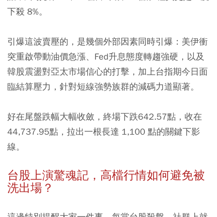
下殺 8%。
引爆這波賣壓的，是幾個外部因素同時引爆：美伊衝
突重啟帶動油價急漲、Fed升息態度轉趨強硬，以及
韓股震盪對亞太市場信心的打擊，加上台指期今日面
臨結算壓力，針對短線強勢族群的減碼力道顯著。
好在尾盤跌幅大幅收斂，終場下跌642.57點，收在
44,737.95點，拉出一根長達 1,100 點的關鍵下影
線。
台股上演驚魂記，高檔行情如何避免被
洗出場？
這邊特別提醒大家一件事。每當台股殺盤，社群上就