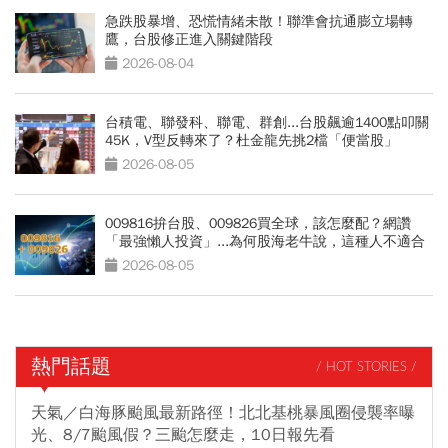
急跌股暴增、恐慌情緒未散！聯準會抗通膨立場轉
鷹，台股修正進入關鍵階段
2026-08-04
台積電、聯發科、聯電、群創...台股飆逾1400點叩關
45K，V型反轉來了？杜金龍先挑2檔「便當股」
2026-08-05
009816拚台股、009826買全球，該怎麼配？網讚
「最強懶人投資」...為何股海老牛說，這種人不適合
買？
2026-08-05
熱門話題
/ HOT STORIES /
天氣／白海豚颱風最新路徑！北北基桃暴風圈侵襲率曝
光、8/7颱風假？三颱怎麼走，10日報先看