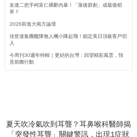
友達二把手柯富仁裸辭內幕！「落後群創」成最後稻
草？
2026前進大南方論壇
佳世達集團艦隊無人機小隊起飛！鎖定美日頂級客戶切
入
今周刊30週年特輯｜更好的台灣：回望精彩風雲，預
見前瞻行動
夏天吹冷氣吹到耳聾？耳鼻喉科醫師揭
「突發性耳聾」關鍵警訊，出現1症狀