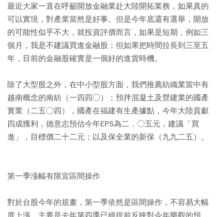
最近大家一直在呼籲開放金融業赴大陸開拓業務，如果真的
可以實現，對產業當然是好事。但是今年底還有選舉，開放
的可能性似乎不大，就投資評價而言，如果是短期，例如三
個月，我是不建議買進金融股；但如果把時間拉長到三至五
年，目前的金融股確實是一個好的進貨時機。
除了大型股之外，在中小型股方面，我們推薦紡織業當中有
越南概念的南紡（一四四○）；預拌混凝土及營建業的國產
實業（二五○四），國產在福建有生產據點，今年大陸貢獻
四成獲利，德意志預估今年EPS為二．○五元，建議「買
進」，目標價二十二元；以及保全業的新保（九九二五）。
第一季漲幅有限宜區間操作
對於台股今年的規畫，第一季依然是區間操作，不容易大幅
度上漲，主要是去年第四季已經提前反映對今年樂觀的預