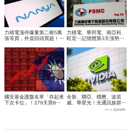
力積電漲停爆量第二根5萬
力積電、華邦電、南亞科、
張等買，外資回頭買超！華
旺宏…記憶體第3天漲勢繼
邦電、南亞科、旺宏都狂飆
續，外資只剩它沒買超還大
選誰：關鍵要看這數字
賣！力積電漲停原因曝光
國安基金護盤名單「存起來
全新、聯亞、穩懋、波若
下次卡位」！279天買8檔
威、華星光！光通訊族群一
翻倍賺百億：鴻海、台達
堆連拉4根漲停，跟誰有
Ads by
電...唯一金融股是它
關？原來輝達這利多發威