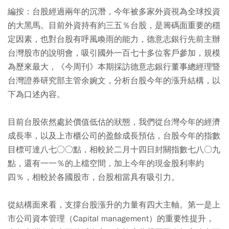
編按：台股經過兩年的沉潛，今年被多家外資視為全球投資
的大黑馬。目前外資持有約三五％台股，是籌碼面重要的穩
定因素，也對台股有呼風喚雨的能力，德意志銀行先前主辦
台灣股市的說明會，吸引國外一百七十多位客戶參加，規模
為歷來最大，《今周刊》本期採訪德意志銀行董事總經理暨
台灣證券研究部主管余婉文，分析台股今年的漲升結構，以
下為口述內容。
目前台股依然處於價值低估的狀態，我們從台灣今年的經濟
成長率，以及上市櫃公司的盈餘成長預估，台股今年的指數
目標可達八七○○點，相較於二月十四日封關指數七八○九
點，還有一一％的上檔空間，加上今年的現金股利率約
四％，相較於各國股市，台股相當具有吸引力。
從結構面來看，支撐台股漲升的力量有四大主軸。第一是上
市公司資本管理（Capital management）的重要性提升，