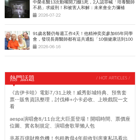
中榮名醫13次動嘴開刀釀1死，2人認罪喊「培養醫師
不易」求緩刑！和被害人和解：未來會全力彌補
2026-07-22
91歲名醫仍每週工作4天！他精神奕奕參加65年同學
會，發現長壽醫師都有這共通點「10個健康活到100
歲秘訣」
2026-06-16
熱門話題
/ HOT ARTICLES /
《吉伊卡哇》電影7/31上映！威秀影城特典、預售套
票…販售資訊整理，討伐棒+小卡必收、上映戲院一文
看
aespa演唱會8/11台北大巨蛋登場！開唱時間、票價座
位圖、實名制規定、演唱會歌單懶人包
兆基百億財務危機！包租教母4年前收到房東私訊看出