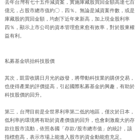
去年台灣有七十五件減資案，實施庫藏股買回金額高達七百
億元，占股市總市值約○．四％。無論是減資案件數，或是
庫藏股的買回金額，均創下近年來新高，加上現金股利率
四％，顯示上市公司的資本管理愈來愈有效率，對於股東權
益有利。
私募基金哄抬科技股價
其次，凱雷收購日月光的啟發，將帶動科技業的購併交易，
也使得產業的評價提高，引起國際私募基金的興趣，有助於
科技股價的回升。
第三，台灣目前是全世界利率第二低的地區，僅次於日本，
低利率的環境將有助於資產價值的回升，也會刺激龐大的存
款往股市流動，依照各國「存款∕股市總市值」的統計，該
指標愈高，表示市場上能進入股市的資金動能愈充足。