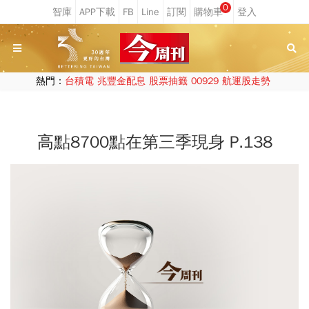
0
熱門：
台積電
兆豐金配息
股票抽籤
00929
航運股走勢
高點8700點在第三季現身 P.138