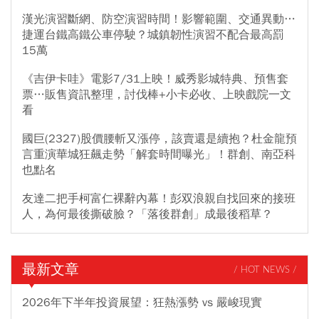
漢光演習斷網、防空演習時間！影響範圍、交通異動…
捷運台鐵高鐵公車停駛？城鎮韌性演習不配合最高罰
15萬
《吉伊卡哇》電影7/31上映！威秀影城特典、預售套
票…販售資訊整理，討伐棒+小卡必收、上映戲院一文
看
國巨(2327)股價腰斬又漲停，該賣還是續抱？杜金龍預
言重演華城狂飆走勢「解套時間曝光」！群創、南亞科
也點名
友達二把手柯富仁裸辭內幕！彭双浪親自找回來的接班
人，為何最後撕破臉？「落後群創」成最後稻草？
最新文章
/ HOT NEWS /
2026年下半年投資展望：狂熱漲勢 vs 嚴峻現實