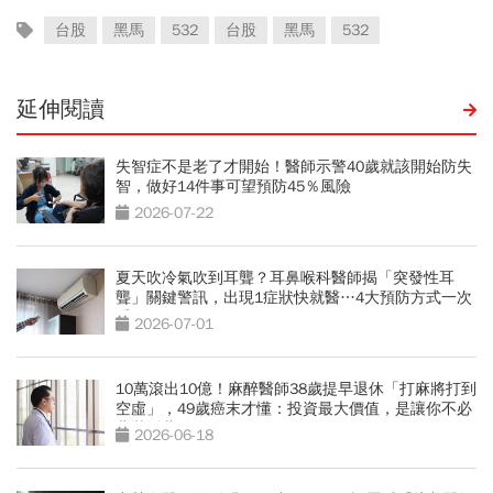
台股
黑馬
532
台股
黑馬
532
延伸閱讀
失智症不是老了才開始！醫師示警40歲就該開始防失
智，做好14件事可望預防45％風險
2026-07-22
夏天吹冷氣吹到耳聾？耳鼻喉科醫師揭「突發性耳
聾」關鍵警訊，出現1症狀快就醫…4大預防方式一次
看
2026-07-01
10萬滾出10億！麻醉醫師38歲提早退休「打麻將打到
空虛」，49歲癌末才懂：投資最大價值，是讓你不必
悲壯活著
2026-06-18