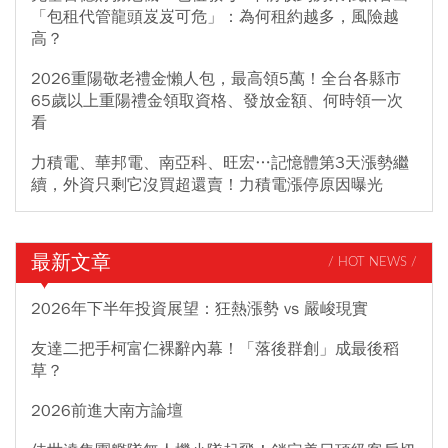
「包租代管龍頭岌岌可危」：為何租約越多，風險越
高？
2026重陽敬老禮金懶人包，最高領5萬！全台各縣市
65歲以上重陽禮金領取資格、發放金額、何時領一次
看
力積電、華邦電、南亞科、旺宏…記憶體第3天漲勢繼
續，外資只剩它沒買超還賣！力積電漲停原因曝光
最新文章
/ HOT NEWS /
2026年下半年投資展望：狂熱漲勢 vs 嚴峻現實
友達二把手柯富仁裸辭內幕！「落後群創」成最後稻
草？
2026前進大南方論壇