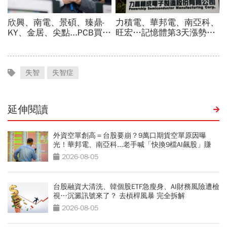
失智
失智症
延伸閱讀
外資空單創高＝台股要崩？9萬口期貨空單原因曝
光！華邦電、南亞科...老手喊「快換9檔AI飆股」賺
Q3大行情
2026-08-05
台股融資大清洗、韓個股ETF急瘦身、AI財務風險遭檢
視…沉澱訊號來了？ 去槓桿風暴 完全拆解
2026-08-05