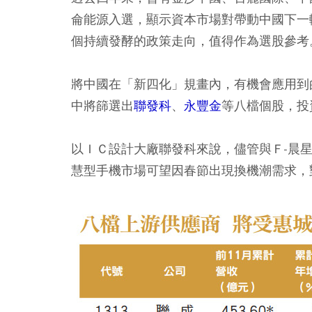
侖能源入選，顯示資本市場對帶動中國下一
個持續發酵的政策走向，值得作為選股參考
將中國在「新四化」規畫內，有機會應用到
中將篩選出
聯發科
、
永豐金
等八檔個股，投
以ＩＣ設計大廠聯發科來說，儘管與Ｆ-晨
慧型手機市場可望因春節出現換機潮需求，