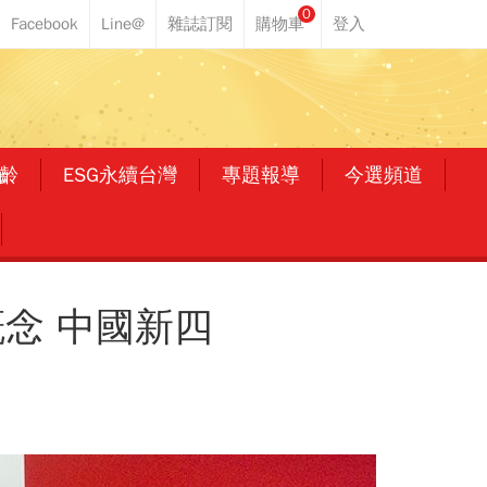
0
齡
ESG永續台灣
專題報導
今選頻道
念 中國新四