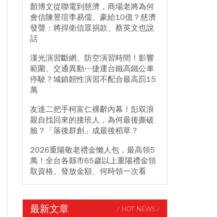
顏博文從聯電到慈濟，商場老將為何
會信陳昱瑄李易儒、豪給10億？慈濟
發聲：將捍衛信眾捐款、蔡英文也說
話
漢光演習斷網、防空演習時間！影響
範圍、交通異動…捷運台鐵高鐵公車
停駛？城鎮韌性演習不配合最高罰15
萬
友達二把手柯富仁裸辭內幕！彭双浪
親自找回來的接班人，為何最後撕破
臉？「落後群創」成最後稻草？
2026重陽敬老禮金懶人包，最高領5
萬！全台各縣市65歲以上重陽禮金領
取資格、發放金額、何時領一次看
最新文章
/ HOT NEWS /