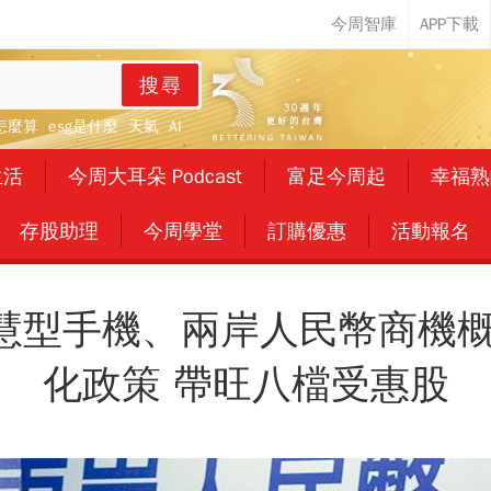
搜尋
怎麼算
esg是什麼
天氣
AI
生活
今周大耳朵 Podcast
富足今周起
幸福熟
存股助理
今周學堂
訂購優惠
活動報名
慧型手機、兩岸人民幣商機概
化政策 帶旺八檔受惠股