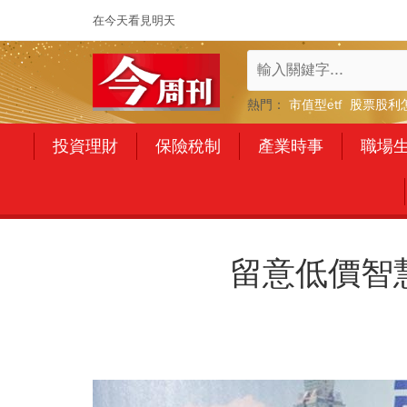
在今天看見明天
熱門：
市值型etf
股票股利
投資理財
保險稅制
產業時事
職場
留意低價智