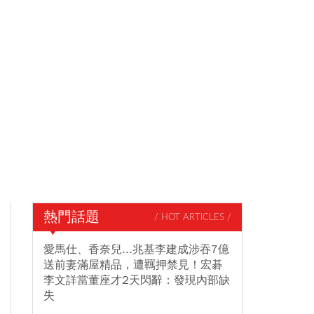
熱門話題
/ HOT ARTICLES /
愛馬仕、香奈兒...兆基李建成涉吞7億
送前妻滿屋精品，遭羈押禁見！宏碁
李文詳當董座才2天閃辭：發現內部缺
失