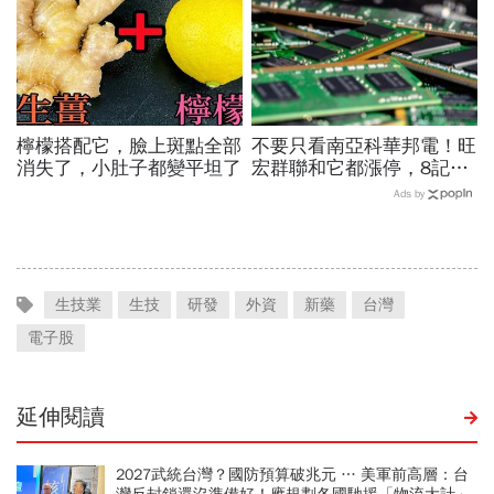
檸檬搭配它，臉上斑點全部
不要只看南亞科華邦電！旺
消失了，小肚子都變平坦了
宏群聯和它都漲停，8記憶
體股各擁啥利多？華邦電法
Ads by
說時間就在今天，牛肉大塊
嗎
生技業
生技
研發
外資
新藥
台灣
電子股
延伸閱讀
2027武統台灣？國防預算破兆元 … 美軍前高層：台