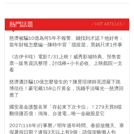
熱門話題
/ HOT ARTICLES /
慈濟被騙10億為何5年不報警、錢找到才認？他好奇：
當年財報怎麼編…陳時中背「擋疫苗」黑鍋只求1件事
《吉伊卡哇》電影7/31上映！威秀影城特典、預售套
票…販售資訊整理，討伐棒+小卡必收、上映戲院一文
看
慈濟遭詐騙10億怎麼發生的？陳昱瑄律師見證嚴下跪
博信任！豪宅藏158公斤黃金，洗錢手法曝光…慈濟回
應了
國安基金護盤名單「存起來下次卡位」！279天買8檔
翻倍賺百億：鴻海、台達電...唯一金融股是它
2027(116年)行事曆／明年過年時間、春節放幾天、寒
假暑假日期？連假3天以上有9個：請假攻略懶人包