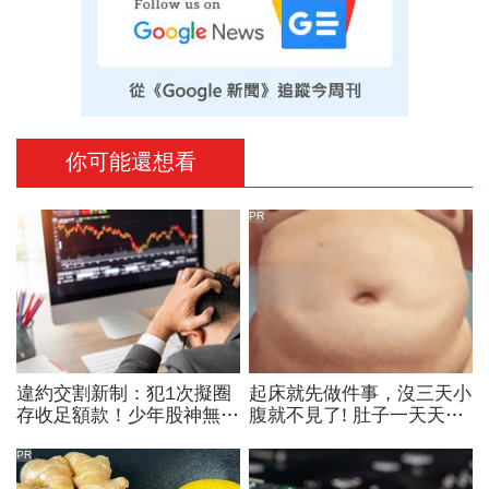
你可能還想看
PR
違約交割新制：犯1次擬圈
起床就先做件事，沒三天小
存收足額款！少年股神無本
腹就不見了! 肚子一天天變
當沖翻車、前7月飆百億…
小！
違約交割後果「想貸款都
PR
難」