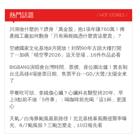
熱門話題
/ HOT STORIES /
川湖做什麼的？躋身「萬金股」抱1張年賺760萬！傳
產鐵工廠如何翻身「只有兩根鐵憑什麼賣這麼貴」？
空總國家文化基地8月開放！封閉90年古蹟大樓打開
了…加碼「晴空季2026」這天登場，16件作品必看
BIGBANG演唱會台灣時間、票價、座位圖出爐！實名制
台北高雄4場搶票日期、售票平台…GD/大聲/太陽全來
了
早餐吃可頌、拿鐵傷心臟？心臟科名醫堅持20年、早
上9點前不做「5件事」：喝咖啡前先喝「這1杯」更護
心
天氣／白海豚颱風最新路徑！北北基桃暴風圈侵襲率曝
光、8/7颱風假？三颱怎麼走，10日報先看