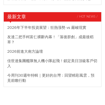
最新文章
/ HOT NEWS /
2026年下半年投資展望：狂熱漲勢 vs 嚴峻現實
友達二把手柯富仁裸辭內幕！「落後群創」成最後稻
草？
2026前進大南方論壇
佳世達集團艦隊無人機小隊起飛！鎖定美日頂級客戶切
入
今周刊30週年特輯｜更好的台灣：回望精彩風雲，預
見前瞻行動