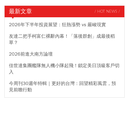
最新文章
/ HOT NEWS /
2026年下半年投資展望：狂熱漲勢 vs 嚴峻現實
友達二把手柯富仁裸辭內幕！「落後群創」成最後稻
草？
2026前進大南方論壇
佳世達集團艦隊無人機小隊起飛！鎖定美日頂級客戶切
入
今周刊30週年特輯｜更好的台灣：回望精彩風雲，預
見前瞻行動