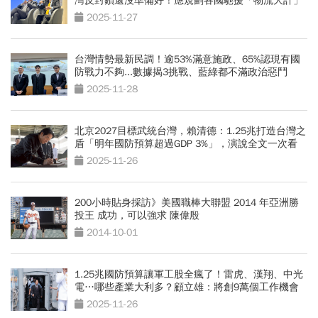
灣反封鎖還沒準備好！應規劃各國馳援「物流大計」
2025-11-27
台灣情勢最新民調！逾53%滿意施政、65%認現有國
防戰力不夠...數據揭3挑戰、藍綠都不滿政治惡鬥
2025-11-28
北京2027目標武統台灣，賴清德：1.25兆打造台灣之
盾「明年國防預算超過GDP 3%」，演說全文一次看
2025-11-26
200小時貼身採訪》美國職棒大聯盟 2014 年亞洲勝
投王 成功，可以強求 陳偉殷
2014-10-01
1.25兆國防預算讓軍工股全瘋了！雷虎、漢翔、中光
電…哪些產業大利多？顧立雄：將創9萬個工作機會
2025-11-26