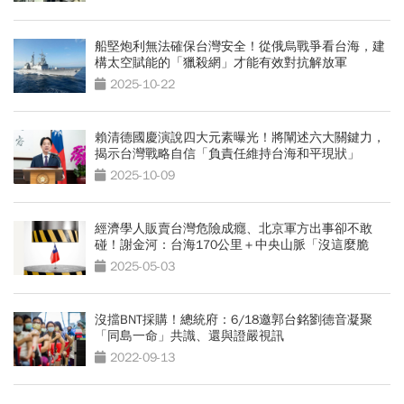
船堅炮利無法確保台灣安全！從俄烏戰爭看台海，建
構太空賦能的「獵殺網」才能有效對抗解放軍
2025-10-22
賴清德國慶演說四大元素曝光！將闡述六大關鍵力，
揭示台灣戰略自信「負責任維持台海和平現狀」
2025-10-09
經濟學人販賣台灣危險成癮、北京軍方出事卻不敢
碰！謝金河：台海170公里＋中央山脈「沒這麼脆
弱」
2025-05-03
沒擋BNT採購！總統府：6/18邀郭台銘劉德音凝聚
「同島一命」共識、還與證嚴視訊
2022-09-13