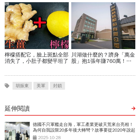
胡振東
美軍
封鎖
延伸閱讀
德國不只軍艦走台海，軍工產業更破天荒來台亮相！
為何自我設限20多年後大轉彎？故事要從2020年說起
2025-10-28