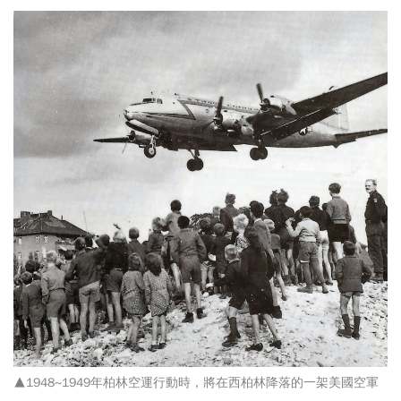
▲1948~1949年柏林空運行動時，將在西柏林降落的一架美國空軍