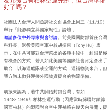
友邦援台有柏林空運先例，但台灣準備
好了嗎？
社團法人台灣人間魚詩社文創協會上周三（11/19）
舉行「能源獨立與國家韌性」論壇，
邀請多位中外專家與會討論
。前美國國防部首任台灣
科科長、退役美國空軍中校胡振東（Tony Hu）表
示，在中共可能對台灣祭出的各種手段中，封鎖是極
有機會的方式，若真如此美國等國際社會肯定會出手
助台，以海運船隊或空運的方式，運補物資來台，但
我方尚未做好迎接外國物資援台的物流準備。
胡振東認為，若中共開始封鎖台灣，有如
1948~1949年柏林空運行動（因應當時蘇聯封鎖德
國西柏林）的盟國對台空中運補將在幾天內展開，援