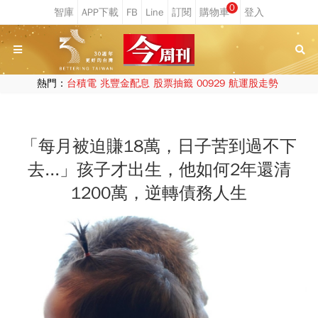
0
熱門：
台積電
兆豐金配息
股票抽籤
00929
航運股走勢
「每月被迫賺18萬，日子苦到過不下
去...」孩子才出生，他如何2年還清
1200萬，逆轉債務人生