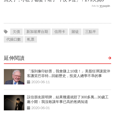
翻倍賺百億：鴻海、台達
Ads by
電...唯一金融股是它
欠債
新加坡摩台期
信用卡
賭徒
三點半
代操口數
軋票
延伸閱讀
「漲到像印鈔票，我會賺上10億！」美股狂彈讓當沖
客譏笑巴菲特...回顧歷史，投資人總學不乖的事
2020-06-11
誤信朋友跟明牌，結果幾週就賠了300多萬...30歲工
廠小開：我沒敢讓年事已高的爸媽知道
2020-06-01