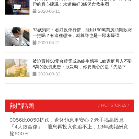
戶的真心建議：永遠備好3條保命救生圈
2020-05-11
33歲男問：看好反彈行情，能用150萬買房頭期款賭
一把嗎？有這種想法，就算賺也是一顆未爆彈
2020-04-21
被迫賣掉50元台積電成為終生憾事...給家庭月入不到
8萬的投資忠告：股災時，你要擔心的是「先活下
來」
2020-03-30
熱門話題
/ HOT STORIES /
0056比0050抗跌，退休領息更安心？老手揭高股息
「4大致命傷」：股息再投入也追不上，13年總報酬竟
輸600％