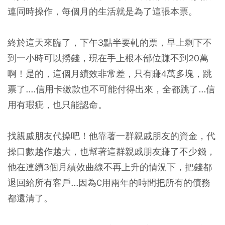
連同時操作，每個月的生活就是為了這張本票。
終於這天來臨了，下午3點半要軋
的票，早上剩下不
到一小時可以撈錢，現在手上根本部位賺不到20萬
啊！是的，這個月績效非常差，只有賺4萬多塊，跳
票了....信用卡繳款也不可能付得出來，全都跳了...信
用有瑕疵，也只能認命。
找親戚朋友代操吧！他靠著一群親戚朋友的資金，代
操口數越作越大，也幫著這群親戚朋友賺了不少錢，
他在連續3個月績效曲線不再上升的情況下，把錢都
退回給所有客戶...因為C用兩年的時間把所有的債務
都還清了。