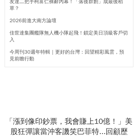
友達二把手柯富仁裸辭內幕！「落後群創」成最後稻
草？
2026前進大南方論壇
佳世達集團艦隊無人機小隊起飛！鎖定美日頂級客戶切
入
今周刊30週年特輯｜更好的台灣：回望精彩風雲，預
見前瞻行動
「漲到像印鈔票，我會賺上10億！」美
股狂彈讓當沖客譏笑巴菲特...回顧歷