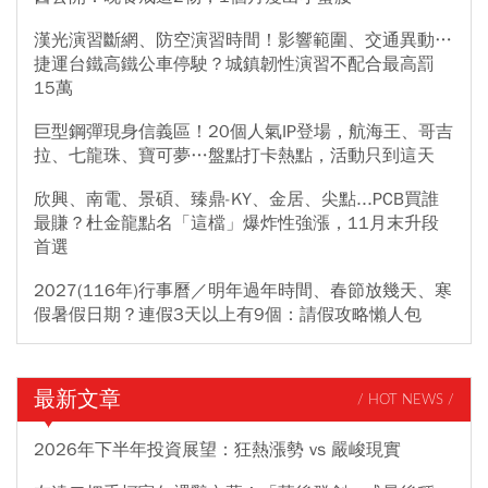
漢光演習斷網、防空演習時間！影響範圍、交通異動…
捷運台鐵高鐵公車停駛？城鎮韌性演習不配合最高罰
15萬
巨型鋼彈現身信義區！20個人氣IP登場，航海王、哥吉
拉、七龍珠、寶可夢…盤點打卡熱點，活動只到這天
欣興、南電、景碩、臻鼎-KY、金居、尖點...PCB買誰
最賺？杜金龍點名「這檔」爆炸性強漲，11月末升段
首選
2027(116年)行事曆／明年過年時間、春節放幾天、寒
假暑假日期？連假3天以上有9個：請假攻略懶人包
最新文章
/ HOT NEWS /
2026年下半年投資展望：狂熱漲勢 vs 嚴峻現實