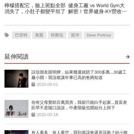
巴菲特
美股
特斯拉
當沖
Dave Portnoy
延伸閱讀
誤信朋友跟明牌，結果幾週就賠了300多萬...30歲工
廠小開：我沒敢讓年事已高的爸媽知道
2020-06-01
你有父母贊助百萬買房，我卻只能白手起家...貧富差
距早不是隨口說說，中產階級也開始分上與下
2020-05-18
有人看多、有人看空，我到底該衝還是該跑？給小散