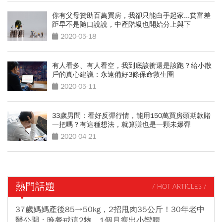
你有父母贊助百萬買房，我卻只能白手起家...貧富差
距早不是隨口說說，中產階級也開始分上與下
2020-05-18
有人看多、有人看空，我到底該衝還是該跑？給小散
戶的真心建議：永遠備好3條保命救生圈
2020-05-11
33歲男問：看好反彈行情，能用150萬買房頭期款賭
一把嗎？有這種想法，就算賺也是一顆未爆彈
2020-04-21
熱門話題
/ HOT ARTICLES /
37歲媽媽產後85→50kg，2招甩肉35公斤！30年老中
醫公開：晚餐戒這2物，1個月瘦出小蠻腰