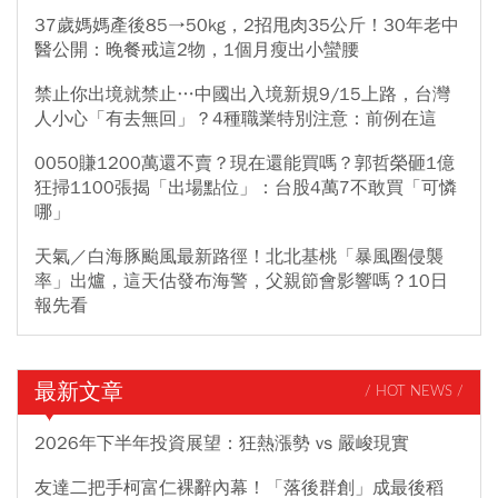
37歲媽媽產後85→50kg，2招甩肉35公斤！30年老中
醫公開：晚餐戒這2物，1個月瘦出小蠻腰
禁止你出境就禁止…中國出入境新規9/15上路，台灣
人小心「有去無回」？4種職業特別注意：前例在這
0050賺1200萬還不賣？現在還能買嗎？郭哲榮砸1億
狂掃1100張揭「出場點位」：台股4萬7不敢買「可憐
哪」
天氣／白海豚颱風最新路徑！北北基桃「暴風圈侵襲
率」出爐，這天估發布海警，父親節會影響嗎？10日
報先看
最新文章
/ HOT NEWS /
2026年下半年投資展望：狂熱漲勢 vs 嚴峻現實
友達二把手柯富仁裸辭內幕！「落後群創」成最後稻