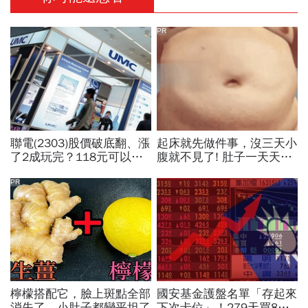
PR
聯電(2303)股價破底翻、漲
起床就先做件事，沒三天小
了2成玩完？118元可以
腹就不見了! 肚子一天天變
買？展望大好為何外資2天
小！
賣超5.7萬張，可能原因曝
PR
光
檸檬搭配它，臉上斑點全部
國安基金護盤名單「存起來
消失了，小肚子都變平坦了
下次卡位」！279天買8檔