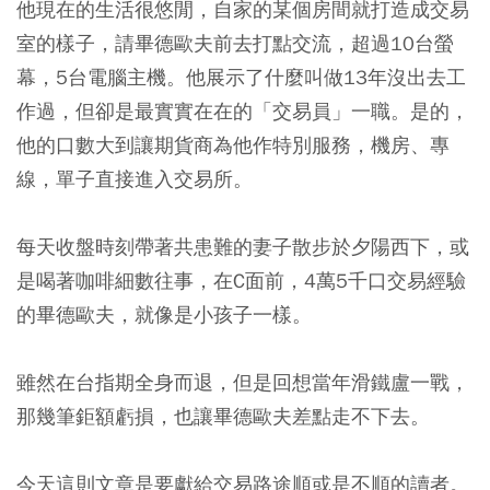
他現在的生活很悠閒，自家的某個房間就打造成交易
室的樣子，請畢德歐夫前去打點交流，超過10台螢
幕，5台電腦主機。他展示了什麼叫做13年沒出去工
作過，但卻是最實實在在的「交易員」一職。是的，
他的口數大到讓期貨商為他作特別服務，機房、專
線，單子直接進入交易所。
每天收盤時刻帶著共患難的妻子散步於夕陽西下，或
是喝著咖啡細數往事，在C面前，4萬5千口交易經驗
的畢德歐夫，就像是小孩子一樣。
雖然在台指期全身而退，但是回想當年滑鐵盧一戰，
那幾筆鉅額虧損，也讓畢德歐夫差點走不下去。
今天這則文章是要獻給交易路途順或是不順的讀者。