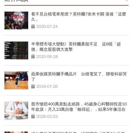
看不見台積電車尾燈？英特爾7奈米卡關 落後「這麼
久」
2020-07-24
半導體市場大變動》英特爾產能不足 這6檔「超
微」概念股股價大進擊
2020-06-18
蘋果收購英特爾手機晶片 台積電笑了、聯發科卻哭
了
2019-07-26
股市慘賠400萬差點走絕路，45歲身心科醫師投資10
年血淚：月入23萬自傲「輸得起」，結果5年像活在
地獄
2026-02-03