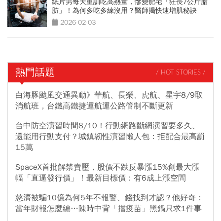
紙片男每天重訓吃高熱量，慘變肥宅「狂長7公斤脂
肪」！為何多吃多練沒用？醫師揭快速增肌秘訣
2026-02-03
熱門話題
/ HOT STORIES /
白海豚颱風交通異動》華航、長榮、虎航、星宇8/9取
消航班，台鐵高鐵捷運航運公路管制不斷更新
台中防空演習時間8/10！行動網路斷網演習要多久、
還能用行動支付？城鎮韌性演習懶人包：拒配合最高罰
15萬
SpaceX首批解禁賣壓，股價不跌反暴漲15%創最大漲
幅「直逼發行價」！最新目標價：有6成上漲空間
慈濟被騙10億為何5年不報警、錢找到才認？他好奇：
當年財報怎麼編…陳時中背「擋疫苗」黑鍋只求1件事