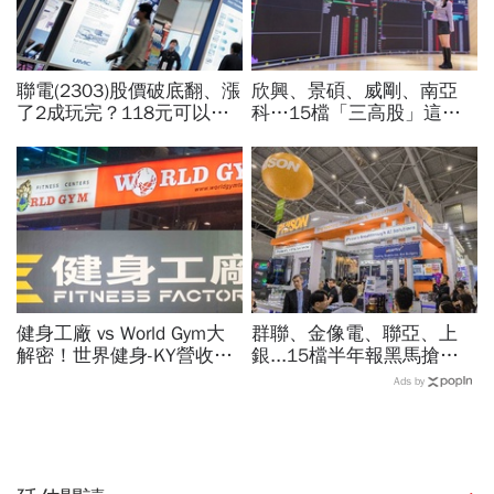
聯電(2303)股價破底翻、漲
欣興、景碩、威剛、南亞
了2成玩完？118元可以
科…15檔「三高股」這檔
買？展望大好為何外資2天
法人最愛、本益比超低！台
賣超5.7萬張，可能原因曝
指期夜盤先上45K，台股明
光
開飆？
健身工廠 vs World Gym大
群聯、金像電、聯亞、上
解密！世界健身-KY營收大
銀...15檔半年報黑馬搶先
勝，獲利卻輸給柏文？教練
卡位！分析師揭選股4指
Ads by
課、會籍…誰才是真正賺錢
標...真能複製鈺創、晶豪科
金雞母？
噴一波？