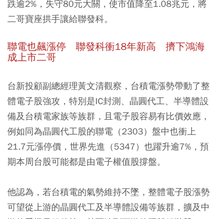
跌逾2%，失守80元大關，使市值降至1.08兆元，將
二哥寶座拱手讓給聯發科。
聯電也飆漲停 聯發科衝18年新高 擠下鴻海
成上市二哥
台新投顧副總經理黃文清觀察，台積電漲勢帶動了整
體電子股強攻，特別是
IC封測、晶圓代工、半導體設
備及台積電家族等族群
，且電子股容易有比價效應，
例如同為晶圓代工股的聯電（2303）盤中也衝上
21.7元漲停價，世界先進（5347）也躍升逾7%，預
期本周台股可能都是由電子權值股撐盤。
他認為，若台積電的氣勢維持不墜，整體電子股漲勢
可望從上游的晶圓代工及半導體設備等族群，擴及中