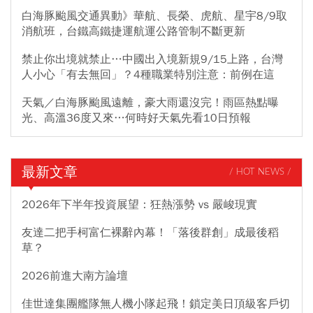
白海豚颱風交通異動》華航、長榮、虎航、星宇8/9取
消航班，台鐵高鐵捷運航運公路管制不斷更新
禁止你出境就禁止…中國出入境新規9/15上路，台灣
人小心「有去無回」？4種職業特別注意：前例在這
天氣／白海豚颱風遠離，豪大雨還沒完！雨區熱點曝
光、高溫36度又來…何時好天氣先看10日預報
最新文章
/ HOT NEWS /
2026年下半年投資展望：狂熱漲勢 vs 嚴峻現實
友達二把手柯富仁裸辭內幕！「落後群創」成最後稻
草？
2026前進大南方論壇
佳世達集團艦隊無人機小隊起飛！鎖定美日頂級客戶切