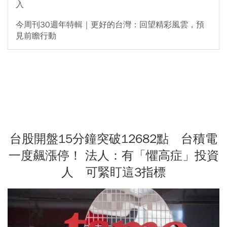
入
今周刊30週年特輯｜更好的台灣：回望精彩風雲，預
見前瞻行動
台股開盤15分鐘突破12682點 台積電
一度飆漲停！ 法人：有「懼高症」投資
人 可緊盯這3指標