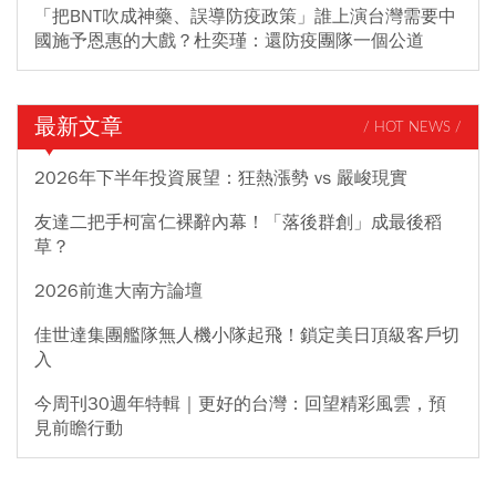
「把BNT吹成神藥、誤導防疫政策」誰上演台灣需要中
國施予恩惠的大戲？杜奕瑾：還防疫團隊一個公道
最新文章
/ HOT NEWS /
2026年下半年投資展望：狂熱漲勢 vs 嚴峻現實
友達二把手柯富仁裸辭內幕！「落後群創」成最後稻
草？
2026前進大南方論壇
佳世達集團艦隊無人機小隊起飛！鎖定美日頂級客戶切
入
今周刊30週年特輯｜更好的台灣：回望精彩風雲，預
見前瞻行動