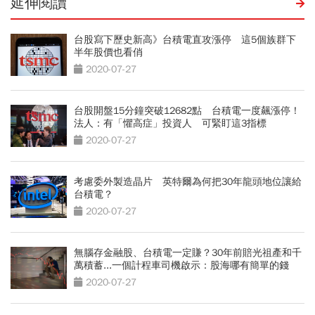
延伸閱讀
台股寫下歷史新高》台積電直攻漲停 這5個族群下
半年股價也看俏
2020-07-27
台股開盤15分鐘突破12682點 台積電一度飆漲停！
法人：有「懼高症」投資人 可緊盯這3指標
2020-07-27
考慮委外製造晶片 英特爾為何把30年龍頭地位讓給
台積電？
2020-07-27
無腦存金融股、台積電一定賺？30年前賠光祖產和千
萬積蓄...一個計程車司機啟示：股海哪有簡單的錢
2020-07-27