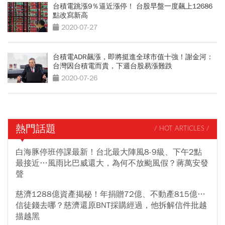
台積電跳漲9％逼近漲停！ 台股早盤一度飆上12686
點改寫新高
2020-07-27
台積電ADR飆漲，即將挺進全球市值十強！謝金河：
台灣因台積電而貴，下週台股易漲難跌
2020-07-26
熱門話題
/ HOT ARTICLES /
白海豚停班停課最新！台北最大陣風8-9級、下午2點
最接近…風雨比巴威還大，為何不放颱風假？蔣萬安發
聲
慈濟1288億資產揭秘！年捐贈72億、不動產815億…
信徒錢去哪？慈濟還原BNT採購經過，他拆解信件批越
描越黑