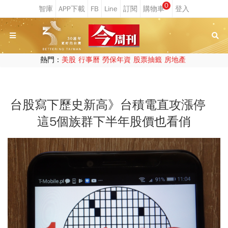
0
熱門：
美股
行事曆
勞保年資
股票抽籤
房地產
台股寫下歷史新高》台積電直攻漲停
這5個族群下半年股價也看俏