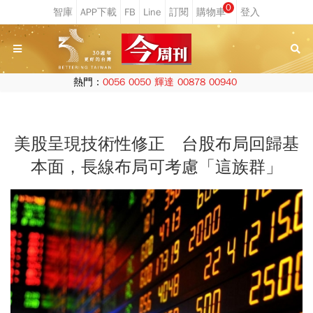
0
熱門：
0056
0050
輝達
00878
00940
美股呈現技術性修正 台股布局回歸基
本面，長線布局可考慮「這族群」