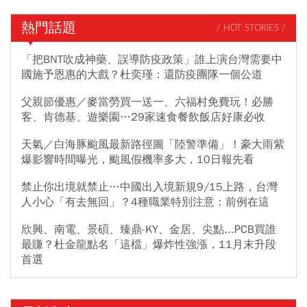
熱門話題
/ HOT STORIES /
「把BNT吹成神藥、誤導防疫政策」誰上演台灣需要中
國施予恩惠的大戲？杜奕瑾：還防疫團隊一個公道
父親節優惠／麥當勞買一送一、六福村免費玩！必勝
客、肯德基、遊樂園…29家速食餐飲飯店好康必收
天氣／白海豚颱風最新路徑圖「陸警準備」！豪大雨紫
爆影響時間曝光，颱風假機率多大，10日報先看
禁止你出境就禁止…中國出入境新規9/15上路，台灣
人小心「有去無回」？4種職業特別注意：前例在這
欣興、南電、景碩、臻鼎-KY、金居、尖點...PCB買誰
最賺？杜金龍點名「這檔」爆炸性強漲，11月末升段
首選