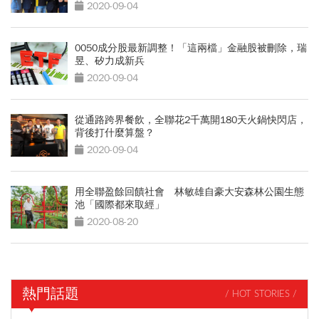
2020-09-04
0050成分股最新調整！「這兩檔」金融股被刪除，瑞
昱、矽力成新兵
2020-09-04
從通路跨界餐飲，全聯花2千萬開180天火鍋快閃店，
背後打什麼算盤？
2020-09-04
用全聯盈餘回饋社會 林敏雄自豪大安森林公園生態
池「國際都來取經」
2020-08-20
熱門話題
/ HOT STORIES /