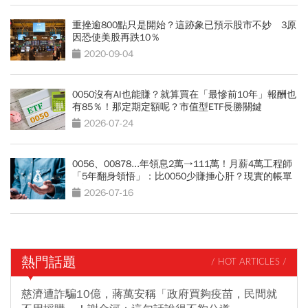
重挫逾800點只是開始？這跡象已預示股市不妙 3原
因恐使美股再跌10％
2020-09-04
0050沒有AI也能賺？就算買在「最慘前10年」報酬也
有85％！那定期定額呢？市值型ETF長勝關鍵
2026-07-24
0056、00878...年領息2萬→111萬！月薪4萬工程師
「5年翻身領悟」：比0050少賺捶心肝？現實的帳單
更逼人
2026-07-16
熱門話題
/ HOT ARTICLES /
慈濟遭詐騙10億，蔣萬安稱「政府買夠疫苗，民間就