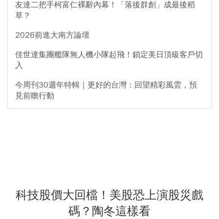
友達二把手柯富仁裸辭內幕！「落後群創」成最後稻
草？
2026前進大南方論壇
佳世達集團艦隊無人機小隊起飛！鎖定美日頂級客戶切
入
今周刊30週年特輯｜更好的台灣：回望精彩風雲，預
見前瞻行動
科技股價大回檔！美股恐上演股災戲
碼？陶冬這樣看