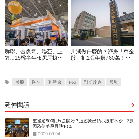
美股
陶冬
聯準會
Fed
那斯達克
股災
延伸閱讀
重挫逾800點只是開始？這跡象已預示股市不妙 3原
因恐使美股再跌10％
2020-09-04