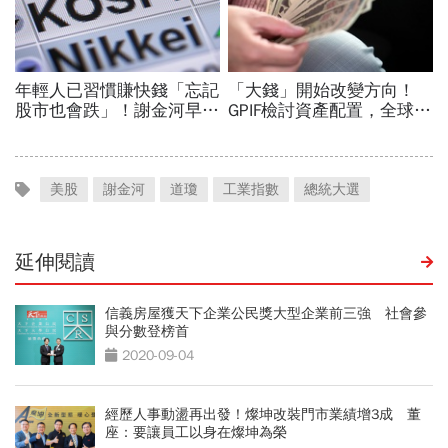
美股
謝金河
道瓊
工業指數
總統大選
延伸閱讀
信義房屋獲天下企業公民獎大型企業前三強 社會參
與分數登榜首
2020-09-04
經歷人事動盪再出發！燦坤改裝門市業績增3成 董
座：要讓員工以身在燦坤為榮