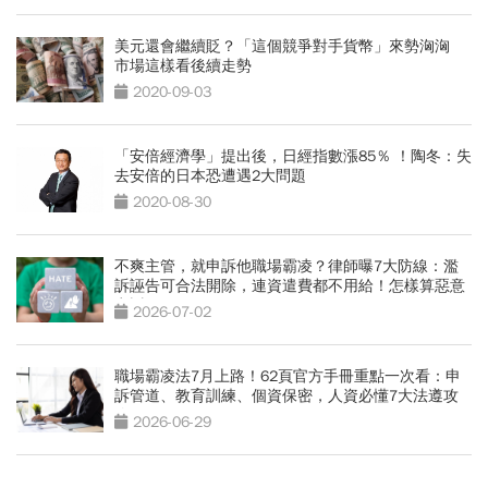
美元還會繼續貶？「這個競爭對手貨幣」來勢洶洶
市場這樣看後續走勢
2020-09-03
「安倍經濟學」提出後，日經指數漲85％ ！陶冬：失
去安倍的日本恐遭遇2大問題
2020-08-30
不爽主管，就申訴他職場霸凌？律師曝7大防線：濫
訴誣告可合法開除，連資遣費都不用給！怎樣算惡意
申訴？
2026-07-02
職場霸凌法7月上路！62頁官方手冊重點一次看：申
訴管道、教育訓練、個資保密，人資必懂7大法遵攻
略
2026-06-29