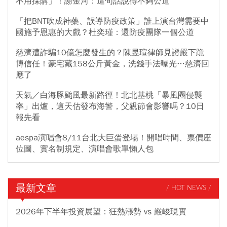
不用採購」！謝金河：這句話說得不夠公道
「把BNT吹成神藥、誤導防疫政策」誰上演台灣需要中
國施予恩惠的大戲？杜奕瑾：還防疫團隊一個公道
慈濟遭詐騙10億怎麼發生的？陳昱瑄律師見證嚴下跪
博信任！豪宅藏158公斤黃金，洗錢手法曝光…慈濟回
應了
天氣／白海豚颱風最新路徑！北北基桃「暴風圈侵襲
率」出爐，這天估發布海警，父親節會影響嗎？10日
報先看
aespa演唱會8/11台北大巨蛋登場！開唱時間、票價座
位圖、實名制規定、演唱會歌單懶人包
最新文章
/ HOT NEWS /
2026年下半年投資展望：狂熱漲勢 vs 嚴峻現實