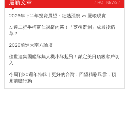
最新文章
/ HOT NEWS /
2026年下半年投資展望：狂熱漲勢 vs 嚴峻現實
友達二把手柯富仁裸辭內幕！「落後群創」成最後稻
草？
2026前進大南方論壇
佳世達集團艦隊無人機小隊起飛！鎖定美日頂級客戶切
入
今周刊30週年特輯｜更好的台灣：回望精彩風雲，預
見前瞻行動