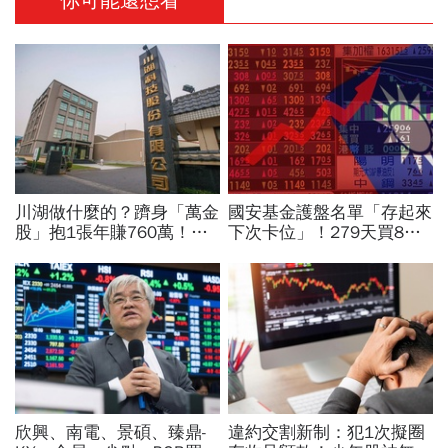
你可能還想看
川湖做什麼的？躋身「萬金
國安基金護盤名單「存起來
股」抱1張年賺760萬！傳
下次卡位」！279天買8檔
產鐵工廠如何翻身「只有兩
翻倍賺百億：鴻海、台達
根鐵憑什麼賣這麼貴」？
電...唯一金融股是它
欣興、南電、景碩、臻鼎-
違約交割新制：犯1次擬圈