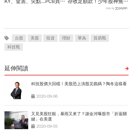
KY、金居、尖點...PCB買誰
存收足額款！少年股神無本
最賺？杜金龍點名「這檔」
當沖翻車、前7月飆百億…
Ads by
11月末升段首選，V轉反彈
違約交割後果「想貸款都
最快
難」
台股
美股
投資
理財
華為
貿易戰
科技戰
延伸閱讀
科技股價大回檔！美股恐上演股災戲碼？陶冬這樣看
2020-09-06
又見美股狂殺，暴雨又來了？謝金河曝股市「折返關
鍵」在美選
2020-09-05