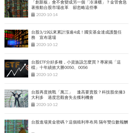
「創新板」會不會變成另一個「冷凍櫃」？金管會急
著推動台股市場改革 卻忽略這些事
2020-10-14
台股3/19以來累計漲逾4成！國安基金達成護盤任
務 宣布退場
2020-10-12
台股ETF分好多種，小資族該怎麼買？專家揭「這
檔」十年績效大勝0050、0056
2020-10-12
台股再度挑戰「萬三」 逢高要賣股？科技股坐擁3
大利多 過度悲觀會失去獲利機會
2020-10-12
台股進場黃金密碼？這個殖利率布局 隔年雙位數報酬