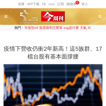
0
熱門：
市值型etf
股票股利怎麼算
esg是什麼
天氣
AI
疫情下營收仍衝2年新高！這5族群、17
檔台股有基本面撐腰