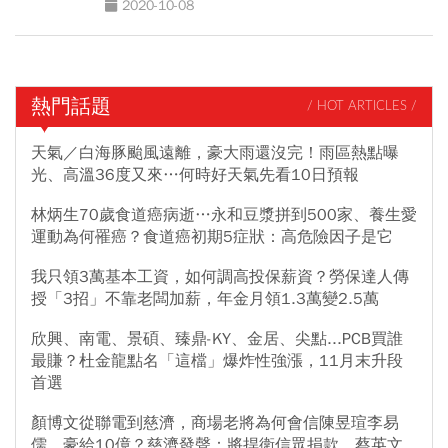
2020-10-08
熱門話題
/ HOT ARTICLES /
天氣／白海豚颱風遠離，豪大雨還沒完！雨區熱點曝
光、高溫36度又來…何時好天氣先看10日預報
林炳生70歲食道癌病逝…永和豆漿拼到500家、養生愛
運動為何罹癌？食道癌初期5症狀：高危險因子是它
我只領3萬基本工資，如何調高投保薪資？勞保達人傳
授「3招」不靠老闆加薪，年金月領1.3萬變2.5萬
欣興、南電、景碩、臻鼎-KY、金居、尖點...PCB買誰
最賺？杜金龍點名「這檔」爆炸性強漲，11月末升段
首選
顏博文從聯電到慈濟，商場老將為何會信陳昱瑄李易
儒、豪給10億？慈濟發聲：將捍衛信眾捐款、蔡英文