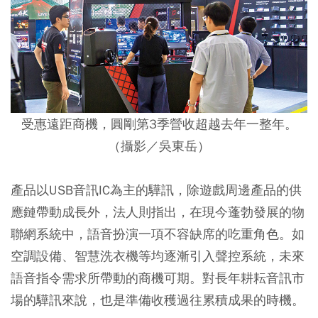
受惠遠距商機，圓剛第3季營收超越去年一整年。
（攝影／吳東岳）
產品以USB音訊IC為主的驊訊，除遊戲周邊產品的供
應鏈帶動成長外，法人則指出，在現今蓬勃發展的物
聯網系統中，語音扮演一項不容缺席的吃重角色。如
空調設備、智慧洗衣機等均逐漸引入聲控系統，未來
語音指令需求所帶動的商機可期。對長年耕耘音訊市
場的驊訊來說，也是準備收穫過往累積成果的時機。