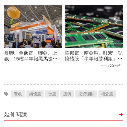
最賺？杜金龍點名「這檔」
買？展望大好為何外資2天
11月末升段首選，V轉反彈
賣超5.7萬張，可能原因曝
最快
光
群聯、金像電、聯亞、上
華邦電、南亞科、旺宏…記
銀...15檔半年報黑馬搶先
憶體股「半年報勝利組」是
卡位！分析師揭選股4指
它！外資狂補近6萬張，這
Ads by
標...真能複製鈺創、晶豪科
檔2天砍6.2萬張為什麼
噴一波？
營收
績優股
台股
股價
投資理財
概念股
延伸閱讀