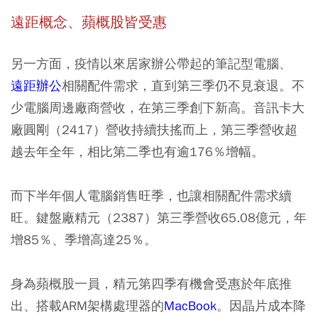
遠距概念、蘋概股皆受惠
另一方面，疫情以來居家辦公帶起的筆記型電腦、
遠距辦公
相關配件需求，直到第三季仍不見衰退。不
少電腦周邊廠商營收，在第三季創下新高。音訊卡大
廠圓剛（2417）營收持續扶搖而上，第三季營收超
越去年全年，相比第二季也有逾176％增幅。
而下半年個人電腦銷售旺季，也讓相關配件需求續
旺。鍵盤廠精元（2387）第三季營收65.08億元，年
增85％、季增高達25％。
身為蘋概股一員，精元第四季有機會受惠於年底推
出、搭載ARM架構處理器的
MacBook
。因晶片成本降