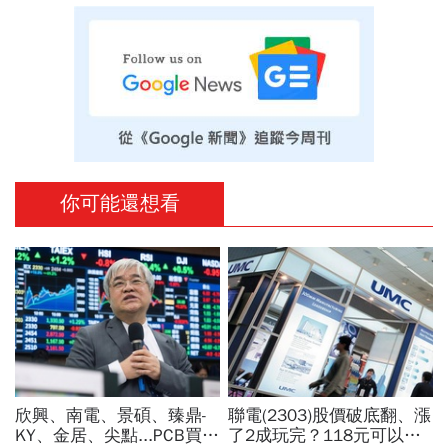
你可能還想看
欣興、南電、景碩、臻鼎-
聯電(2303)股價破底翻、漲
KY、金居、尖點...PCB買誰
了2成玩完？118元可以