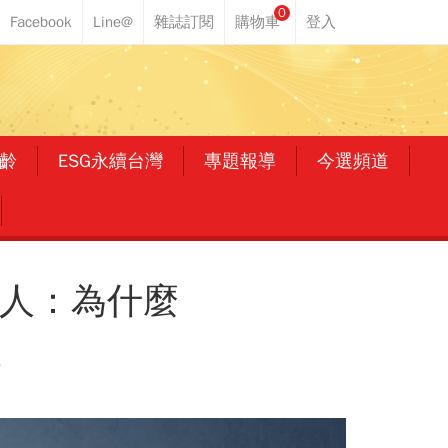
0
齡
ESG永續台灣
專題報導
今選頻道
達人：為什麼
股