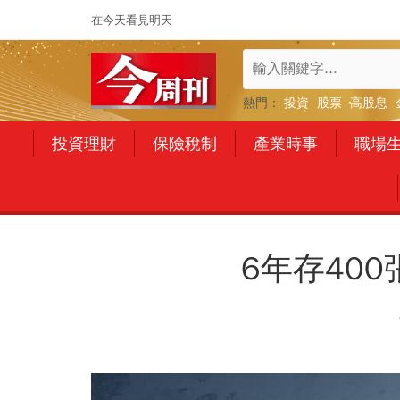
在今天看見明天
熱門：
投資
股票
高股息
投資理財
保險稅制
產業時事
職場
6年存40