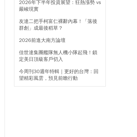
2026年下半年投資展望：狂熱漲勢 vs
嚴峻現實
友達二把手柯富仁裸辭內幕！「落後
群創」成最後稻草？
2026前進大南方論壇
佳世達集團艦隊無人機小隊起飛！鎖
定美日頂級客戶切入
今周刊30週年特輯｜更好的台灣：回
望精彩風雲，預見前瞻行動