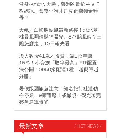
健身-KY營收大勝，獲利卻輸給柏文？
教練課、會籍…誰才是真正賺錢金雞
母？
天氣／白海豚颱風最新路徑！北北基
桃暴風圈侵襲率曝光、8/7颱風假？三
颱怎麼走，10日報先看
淡大教授41歲才投資，靠1招年賺
15％！小資族「勝率最高」ETF配置
法公開：0050搭配這1種「越簡單越
好賺」
暑假跟團旅遊注意！知名旅行社遭勒
令停業、9家遭廢止或撤照…觀光署完
整黑名單曝光
最新文章
/ HOT NEWS /