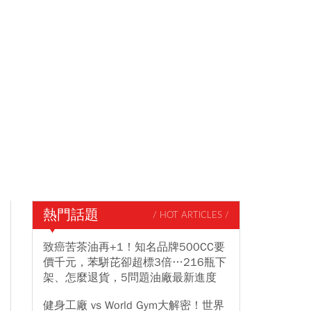
熱門話題
/ HOT ARTICLES /
致癌苦茶油再+1！知名品牌500CC要
價千元，苯駢芘卻超標3倍…216瓶下
架、怎麼退貨，5問題油廠最新進度
健身工廠 vs World Gym大解密！世界