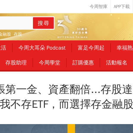
搜尋
金融股
存股
生活
今周大耳朵 Podcast
富足今周起
幸福熟
存股助理
今周學堂
訂購優惠
活動報名
0張第一金、資產翻倍...存股
我不存ETF，而選擇存金融