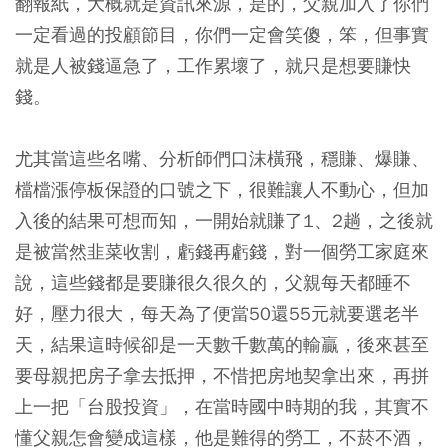
翻報紙，大概就是資訊來源，是的，父親加入了你們
一定看過的投顧節目，你們一定會笑傻，笨，但事實
就是人被錢逼急了，工作累壞了，就只是想要賺快
錢。
尤其當這些名嘴、分析師們口沫橫飛，穩賺、爆賺、
檔檔漲停板保證的口號之下，很難讓人不動心，但加
入後的結果可想而知，一開始就賺了1、2趟，之後就
是被當然韭菜收割，虧錢再虧錢，對一個勞工家庭來
說，這些錢都是要賺很久很久的，父親每天都睡不
好，壓力很大，每天為了便當50還55元就要選老半
天，結果這時候卻是一天數千數萬的輸贏，後來甚至
要母親把房子拿去抵押，不惜把房地契拿出來，再拼
上一把「台股投資」，在當時國中時期的我，其實不
懂父親怎會變成這樣，他是難得的勞工，不菸不酒，