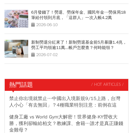
6月發錢了！勞退、勞保年金、國民年金…勞保局18
筆給付領到月底，「這群人」一次入帳4.2萬
2026-06-10
新制勞退分紅來了！新制勞退基金前5月暴賺1.4兆，
勞工平均領逾11萬...帳戶怎麼查？何時能領？
2026-07-02
熱門話題
/ HOT ARTICLES /
禁止你出境就禁止…中國出入境新規9/15上路，台灣
人小心「有去無回」？4種職業特別注意：前例在這
健身工廠 vs World Gym大解密！世界健身-KY營收大
勝，獲利卻輸給柏文？教練課、會籍…誰才是真正賺錢
金雞母？