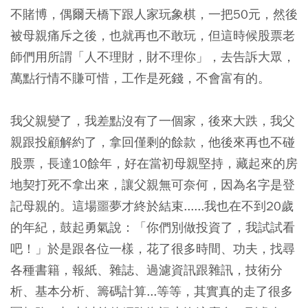
不賭博，偶爾天橋下跟人家玩象棋，一把50元，然後
被母親痛斥之後，也就再也不敢玩，但這時候股票老
師們用所謂「人不理財，財不理你」，去告訴大眾，
萬點行情不賺可惜，工作是死錢，不會富有的。
我父親變了，我差點沒有了一個家，後來大跌，我父
親跟投顧解約了，拿回僅剩的餘款，他後來再也不碰
股票，長達10餘年，好在當初母親堅持，藏起來的房
地契打死不拿出來，讓父親無可奈何，因為名字是登
記母親的。這場噩夢才終於結束......我也在不到20歲
的年紀，鼓起勇氣說：「你們別做投資了，我試試看
吧！」於是跟各位一樣，花了很多時間、功夫，找尋
各種書籍，報紙、雜誌、過濾資訊跟雜訊，技術分
析、基本分析、籌碼計算...等等，其實真的走了很多