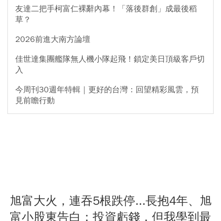
友達二把手柯富仁裸辭內幕！「落後群創」成最後稻
草？
2026前進大南方論壇
佳世達集團艦隊無人機小隊起飛！鎖定美日頂級客戶切
入
今周刊30週年特輯｜更好的台灣：回望精彩風雲，預
見前瞻行動
旭富大火，連吞5根跌停...長抱4年、旭
富小股東告白：投資虧錢，但我學到最