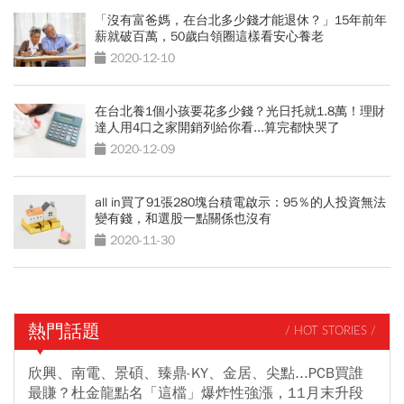
「沒有富爸媽，在台北多少錢才能退休？」15年前年
薪就破百萬，50歲白領圈這樣看安心養老
2020-12-10
在台北養1個小孩要花多少錢？光日托就1.8萬！理財
達人用4口之家開銷列給你看...算完都快哭了
2020-12-09
all in買了91張280塊台積電啟示：95％的人投資無法
變有錢，和選股一點關係也沒有
2020-11-30
熱門話題
/ HOT STORIES /
欣興、南電、景碩、臻鼎-KY、金居、尖點...PCB買誰
最賺？杜金龍點名「這檔」爆炸性強漲，11月末升段