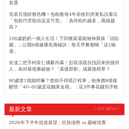
首選
兆基百億財務危機！包租教母4年前收到房東私訊看出
「包租代管龍頭岌岌可危」：為何租約越多，風險越
高？
106歲奶奶一個人生活！下田種菜還能做伸展操「頭貼
腿」...公開8個健康長壽秘訣：每天早餐都喝「這1碗
湯」
友達二把手柯富仁裸辭內幕！彭双浪親自找回來的接班
人，為何最後撕破臉？「落後群創」成最後稻草？
80歲拿1億能幹嘛？曾捨不得搭計程車，他身價8億後
醒悟「40~60歲是花錢黃金期」：這3件事花錢別手軟
最新文章
/ HOT NEWS /
2026年下半年投資展望：狂熱漲勢 vs 嚴峻現實