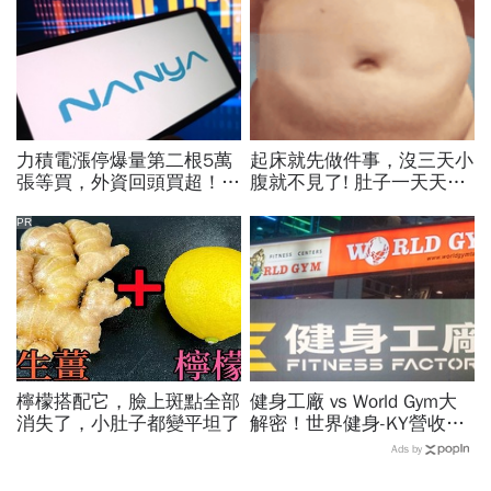
力積電漲停爆量第二根5萬
起床就先做件事，沒三天小
張等買，外資回頭買超！華
腹就不見了! 肚子一天天變
邦電、南亞科、旺宏都狂飆
小！
選誰：關鍵要看這數字
PR
檸檬搭配它，臉上斑點全部
健身工廠 vs World Gym大
消失了，小肚子都變平坦了
解密！世界健身-KY營收大
勝，獲利卻輸給柏文？教練
Ads by
課、會籍…誰才是真正賺錢
金雞母？