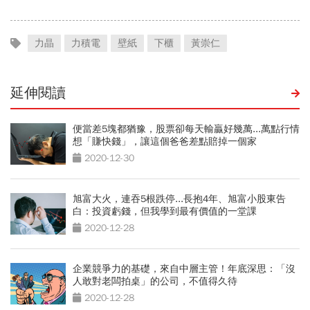
力晶
力積電
壁紙
下櫃
黃崇仁
延伸閱讀
便當差5塊都猶豫，股票卻每天輸贏好幾萬...萬點行情
想「賺快錢」，讓這個爸爸差點賠掉一個家
2020-12-30
旭富大火，連吞5根跌停...長抱4年、旭富小股東告
白：投資虧錢，但我學到最有價值的一堂課
2020-12-28
企業競爭力的基礎，來自中層主管！年底深思：「沒
人敢對老闆拍桌」的公司，不值得久待
2020-12-28