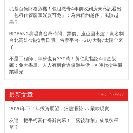
兆基百億財務危機！包租教母4年前收到房東私訊看出
「包租代管龍頭岌岌可危」：為何租約越多，風險越
高？
BIGBANG演唱會台灣時間、票價、座位圖出爐！實名制
台北高雄4場搶票日期、售票平台…GD/大聲/太陽全來
了
不是工程師，年薪也有330萬！黃仁勳指路4種金飯
碗：免大學畢、人人有機會過優渥生活…AI時代搶手職
業曝光
最新文章
/ HOT NEWS /
2026年下半年投資展望：狂熱漲勢 vs 嚴峻現實
友達二把手柯富仁裸辭內幕！「落後群創」成最後稻
草？