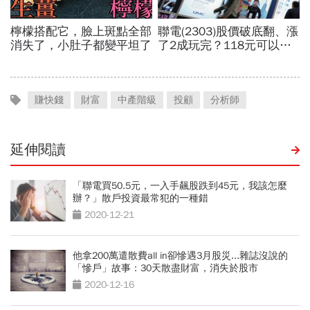
賺快錢
財富
中產階級
投顧
分析師
延伸閱讀
「聯電買50.5元，一入手飆股跌到45元，我該怎麼
辦？」散戶投資最常犯的一種錯
2020-12-21
他拿200萬遣散費all in卻慘遇3月股災...雜誌沒說的
「慘戶」故事：30天散盡財富，消失於股市
2020-12-16