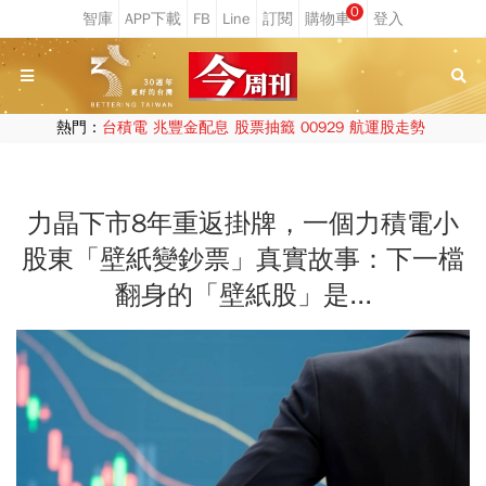
0
熱門：
台積電
兆豐金配息
股票抽籤
00929
航運股走勢
力晶下市8年重返掛牌，一個力積電小
股東「壁紙變鈔票」真實故事：下一檔
翻身的「壁紙股」是...