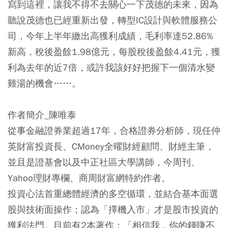
寫到這裡，讓我不得不去關心一下茂德的未來，因為
聽說茂德也已經重新出發，轉型IC設計與軟體服務公
司，今年上半年繳出高獲利成績，毛利率達52.86%
新高，稅後盈餘1.98億元，每股稅後盈餘4.41元，獲
利為去年的近7倍，或許我該好好把握下一個清水變
雞湯的機會……。
作者簡介_陳唯泰
從事金融證券業超過17年，合格證券分析師，現任仲
英財富投資長、CMoney全曜財經顧問、財經主筆，
並且是證基會以及中正社區大學講師，今周刊、
Yahoo理財專欄、商周財富網特約作者。
投資心法首重總體經濟的多空循環，並結合基本面選
股與技術面操作；認為「擇機入市」才是股市投資的
獲利法門。目前有2本著作：「相信我，你的錢賺不