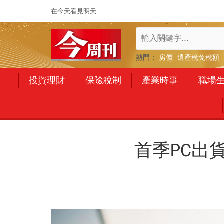
在今天看見明天
熱門：
房價
遺產稅免稅額
投資理財
保險稅制
產業時事
職場
首季PC出