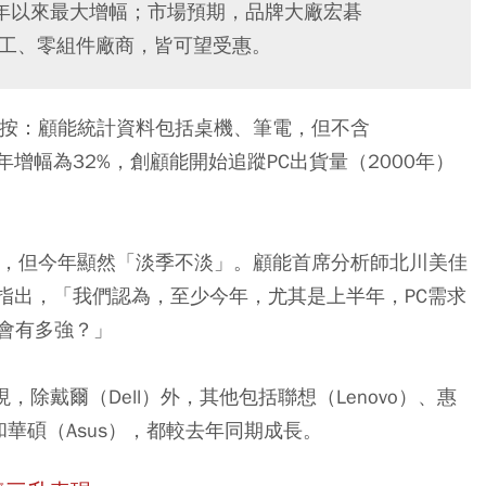
00年以來最大增幅；市場預期，品牌大廠宏碁
關代工、零組件廠商，皆可望受惠。
編按：顧能統計資料包括桌機、筆電，但不含
萬台，年增幅為32%，創顧能開始追蹤PC出貨量（2000年）
季，但今年顯然「淡季不淡」。顧能首席分析師北川美佳
指出，「我們認為，至少今年，尤其是上半年，PC需求
會有多強？」
除戴爾（Dell）外，其他包括聯想（Lenovo）、惠
）和華碩（Asus），都較去年同期成長。