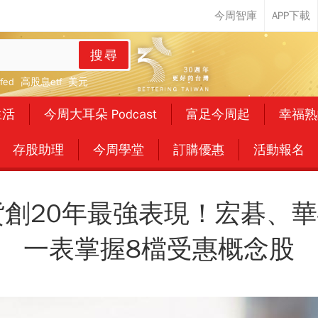
搜尋
fed
高股息etf
美元
生活
今周大耳朵 Podcast
富足今周起
幸福熟
存股助理
今周學堂
訂購優惠
活動報名
貨創20年最強表現！宏碁
一表掌握8檔受惠概念股