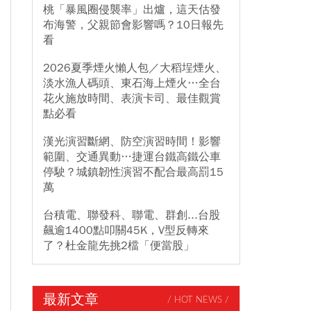
桃「暴風圈侵襲率」出爐，這天估發
布海警，父親節會影響嗎？10日報先
看
2026夏季煙火懶人包／大稻埕煙火、
淡水漁人碼頭、東石海上煙火…全台
花火施放時間、表演卡司、最佳觀賞
點必看
漢光演習斷網、防空演習時間！影響
範圍、交通異動…捷運台鐵高鐵公車
停駛？城鎮韌性演習不配合最高罰15
萬
台積電、聯發科、聯電、群創...台股
飆逾1400點叩關45K，V型反轉來
了？杜金龍先挑2檔「便當股」
最新文章
/ HOT NEWS /