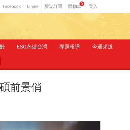
0
齡
ESG永續台灣
專題報導
今選頻道
、華碩前景俏