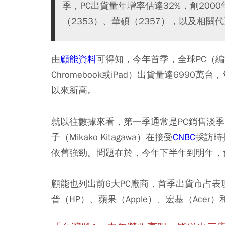
季，PC出貨量年增率估達32%，創20
（2353）、華碩（2357），以及相
由
顧能資料
可得知，今年首季，全球PC（
Chromebook或iPad）出貨量達6990
以來新高。
就以往數據來看，第一季通常是PC銷售淡
子（Mikako Kitagawa）在接受
CNBC
採訪時
依舊強勁。問題在於，今年下半年到明年，
顧能也列出前6大PC廠商，首季出貨市占表現，
普（HP）、蘋果（Apple）、宏基（Acer