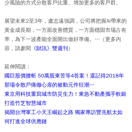
少風險的方式分散客戶比重、增加更多的客戶群。
展望未來2至3年，盧志遠強調，公司將把握AI帶來的
黃金成長期，一方面改善體質，一方面穩固市場占有
率，為下一波產能全面開出做好準備。…（更多內
容，請參閱
《財訊》雙週刊
）
延伸閱讀：
國巨股價腰斬 50萬股東苦等4答案！還記得2018年
那場令散戶痛徹心扉的被動元件狂潮…
東京用科技重寫城市防災生力！東急不動產攜手軟銀
打造竹芝智慧城市
揭開台灣軍工小天王崛起之路 獨家專訪豐兆航太如
何打進全球供應鏈