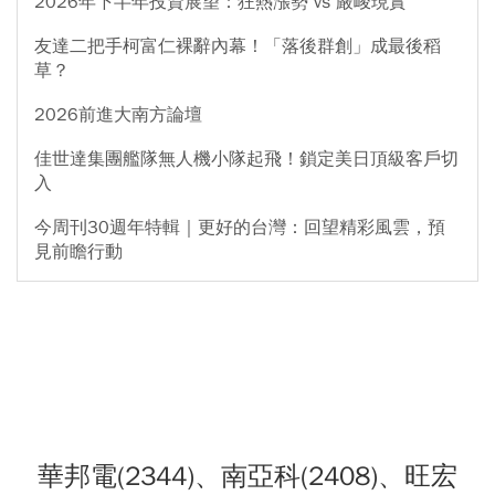
2026年下半年投資展望：狂熱漲勢 vs 嚴峻現實
友達二把手柯富仁裸辭內幕！「落後群創」成最後稻
草？
2026前進大南方論壇
佳世達集團艦隊無人機小隊起飛！鎖定美日頂級客戶切
入
今周刊30週年特輯｜更好的台灣：回望精彩風雲，預
見前瞻行動
華邦電(2344)、南亞科(2408)、旺宏