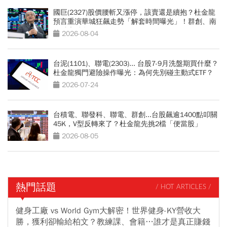
國巨(2327)股價腰斬又漲停，該賣還是續抱？杜金龍
預言重演華城狂飆走勢「解套時間曝光」！群創、南
亞科也點名
2026-08-04
台泥(1101)、聯電(2303)... 台股7-9月洗盤期買什麼？
杜金龍獨門避險操作曝光：為何先別碰主動式ETF？
2026-07-24
台積電、聯發科、聯電、群創...台股飆逾1400點叩關
45K，V型反轉來了？杜金龍先挑2檔「便當股」
2026-08-05
熱門話題
/ HOT ARTICLES /
健身工廠 vs World Gym大解密！世界健身-KY營收大
勝，獲利卻輸給柏文？教練課、會籍…誰才是真正賺錢