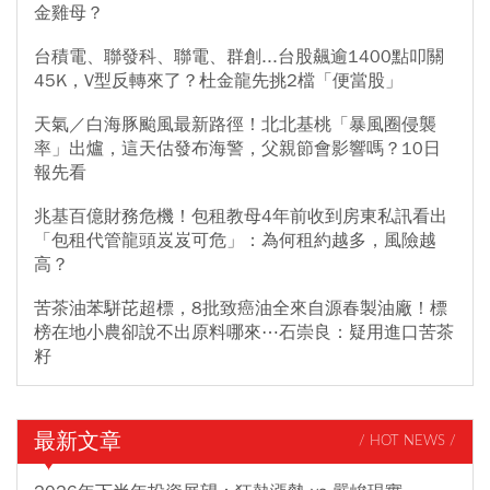
金雞母？
台積電、聯發科、聯電、群創...台股飆逾1400點叩關
45K，V型反轉來了？杜金龍先挑2檔「便當股」
天氣／白海豚颱風最新路徑！北北基桃「暴風圈侵襲
率」出爐，這天估發布海警，父親節會影響嗎？10日
報先看
兆基百億財務危機！包租教母4年前收到房東私訊看出
「包租代管龍頭岌岌可危」：為何租約越多，風險越
高？
苦茶油苯駢芘超標，8批致癌油全來自源春製油廠！標
榜在地小農卻說不出原料哪來⋯石崇良：疑用進口苦茶
籽
最新文章
/ HOT NEWS /