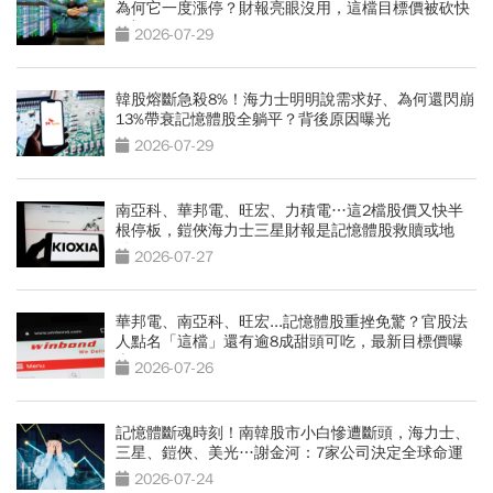
為何它一度漲停？財報亮眼沒用，這檔目標價被砍快
3成
2026-07-29
韓股熔斷急殺8%！海力士明明說需求好、為何還閃崩
13%帶衰記憶體股全躺平？背後原因曝光
2026-07-29
南亞科、華邦電、旺宏、力積電…這2檔股價又快半
根停板，鎧俠海力士三星財報是記憶體股救贖或地
獄？
2026-07-27
華邦電、南亞科、旺宏...記憶體股重挫免驚？官股法
人點名「這檔」還有逾8成甜頭可吃，最新目標價曝
光
2026-07-26
記憶體斷魂時刻！南韓股市小白慘遭斷頭，海力士、
三星、鎧俠、美光…謝金河：7家公司決定全球命運
2026-07-24