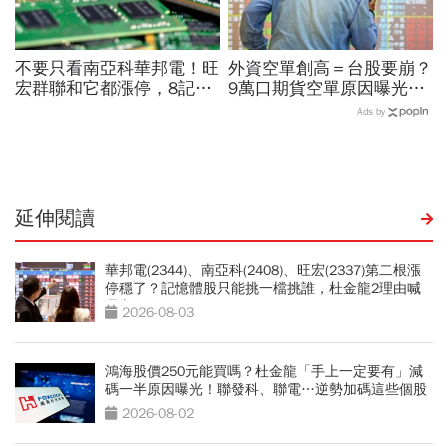
不要只看南亞科華邦電！旺
外資空單創高＝台股要崩？
宏群聯和它都漲停，8記憶
9萬口期貨空單原因曝光！
體股各擁啥利多？華邦電法
華邦電、南亞科...老手喊
Ads by
說時間就在今天，牛肉大塊
「快換9檔AI飆股」賺Q3大
嗎
行情
延伸閱讀
華邦電(2344)、南亞科(2408)、旺宏(2337)第二根漲
停穩了？記憶體股只能挑一檔挑誰，杜金龍2理由喊
選它
2026-08-03
鴻海股價250元能買嗎？杜金龍「手上一定要有」減
碼一半原因曝光！聯發科、聯電…逆勢加碼這些個股
2026-08-02