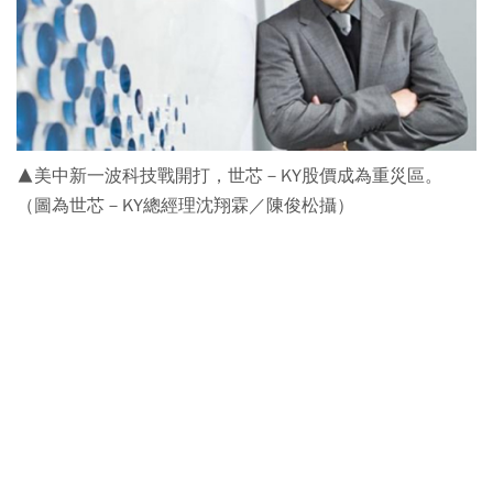
▲美中新一波科技戰開打，世芯－KY股價成為重災區。
（圖為世芯－KY總經理沈翔霖／陳俊松攝）