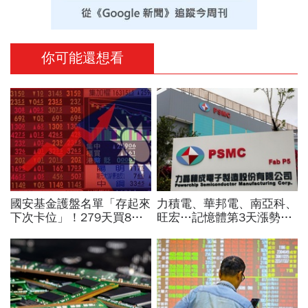
你可能還想看
國安基金護盤名單「存起來
力積電、華邦電、南亞科、
下次卡位」！279天買8檔
旺宏…記憶體第3天漲勢繼
翻倍賺百億：鴻海、台達
續，外資只剩它沒買超還大
電...唯一金融股是它
賣！力積電漲停原因曝光