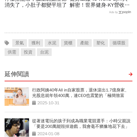
消失了，小肚子都變平坦了
解密！世界健身-KY營收大
勝，獲利卻輸給柏文？教練
Ads by
課、會籍…誰才是真正賺錢
金雞母？
景氣
獲利
水泥
貨櫃
產能
塑化
循環股
供需
投資
台泥
延伸閱讀
行政阿姨40年All in自家股票，退休滾出1.7億身家、
光股息就年領400萬，連CEO也震驚的「極簡致富
術」
2025-10-31
從著迷電玩的孩子到成為職業電競選手：小時父親說
「要是200萬能毀掉遊戲，我會毫不猶豫地花下去」
2024-01-08