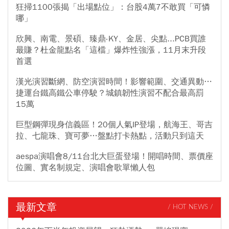
狂掃1100張揭「出場點位」：台股4萬7不敢買「可憐
哪」
欣興、南電、景碩、臻鼎-KY、金居、尖點...PCB買誰
最賺？杜金龍點名「這檔」爆炸性強漲，11月末升段
首選
漢光演習斷網、防空演習時間！影響範圍、交通異動…
捷運台鐵高鐵公車停駛？城鎮韌性演習不配合最高罰
15萬
巨型鋼彈現身信義區！20個人氣IP登場，航海王、哥吉
拉、七龍珠、寶可夢…盤點打卡熱點，活動只到這天
aespa演唱會8/11台北大巨蛋登場！開唱時間、票價座
位圖、實名制規定、演唱會歌單懶人包
最新文章
/ HOT NEWS /