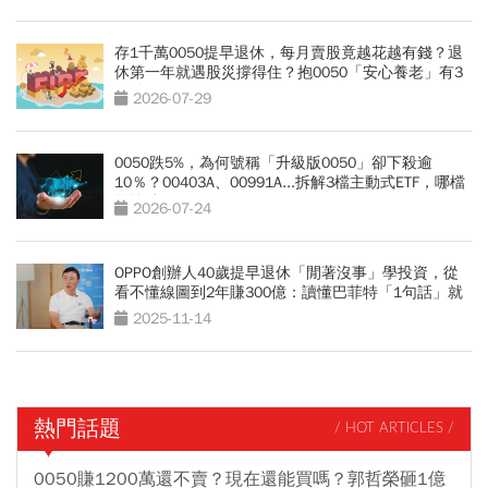
存1千萬0050提早退休，每月賣股竟越花越有錢？退
休第一年就遇股災撐得住？抱0050「安心養老」有3
條件
2026-07-29
0050跌5%，為何號稱「升級版0050」卻下殺逾
10％？00403A、00991A...拆解3檔主動式ETF，哪檔
最抗跌？
2026-07-24
OPPO創辦人40歲提早退休「閒著沒事」學投資，從
看不懂線圖到2年賺300億：讀懂巴菲特「1句話」就
夠了
2025-11-14
熱門話題
/ HOT ARTICLES /
0050賺1200萬還不賣？現在還能買嗎？郭哲榮砸1億