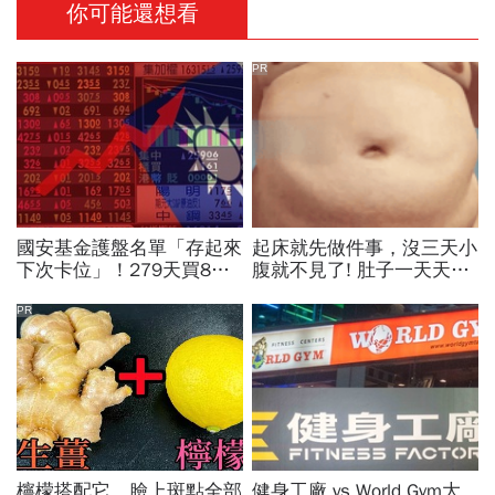
你可能還想看
PR
國安基金護盤名單「存起來
起床就先做件事，沒三天小
下次卡位」！279天買8檔
腹就不見了! 肚子一天天變
翻倍賺百億：鴻海、台達
小！
電...唯一金融股是它
PR
檸檬搭配它，臉上斑點全部
健身工廠 vs World Gym大