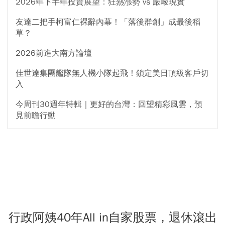
2026年下半年投資展望：狂熱漲勢 vs 嚴峻現實
友達二把手柯富仁裸辭內幕！「落後群創」成最後稻
草？
2026前進大南方論壇
佳世達集團艦隊無人機小隊起飛！鎖定美日頂級客戶切
入
今周刊30週年特輯｜更好的台灣：回望精彩風雲，預
見前瞻行動
行政阿姨40年All in自家股票，退休滾出