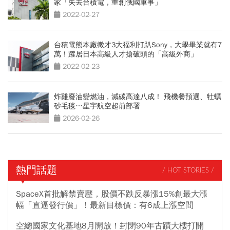
家「失去台積電，重創俄國軍事」
2022-02-27
台積電熊本廠徵才3大福利打趴Sony，大學畢業就有7
萬！躍居日本高級人才搶破頭的「高級外商」
2022-02-23
炸雞廢油變燃油，減碳高達八成！ 飛機餐預選、牡蠣
砂毛毯…星宇航空超前部署
2026-02-26
熱門話題
/ HOT STORIES /
SpaceX首批解禁賣壓，股價不跌反暴漲15%創最大漲
幅「直逼發行價」！最新目標價：有6成上漲空間
空總國家文化基地8月開放！封閉90年古蹟大樓打開