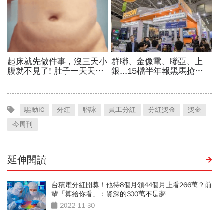
驅動IC
分紅
聯詠
員工分紅
分紅獎金
獎金
今周刊
延伸閱讀
台積電分紅開獎！他待8個月領44個月上看266萬？前
輩「算給你看」：資深的300萬不是夢
2022-11-30