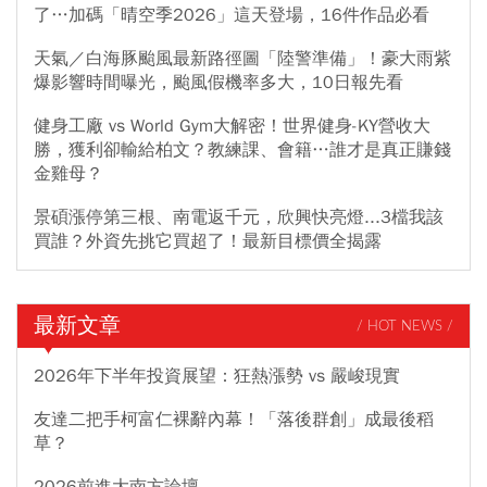
了…加碼「晴空季2026」這天登場，16件作品必看
天氣／白海豚颱風最新路徑圖「陸警準備」！豪大雨紫
爆影響時間曝光，颱風假機率多大，10日報先看
健身工廠 vs World Gym大解密！世界健身-KY營收大
勝，獲利卻輸給柏文？教練課、會籍…誰才是真正賺錢
金雞母？
景碩漲停第三根、南電返千元，欣興快亮燈...3檔我該
買誰？外資先挑它買超了！最新目標價全揭露
最新文章
/ HOT NEWS /
2026年下半年投資展望：狂熱漲勢 vs 嚴峻現實
友達二把手柯富仁裸辭內幕！「落後群創」成最後稻
草？