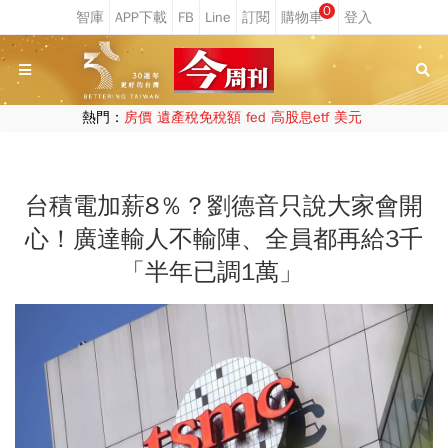
0
熱門：
房價
遺產稅免稅額
fed
高股息etf
美元
台積電加薪8％？劉德音只說大家會開
心！廣達輸人不輸陣、全員都再給3千
「半年已調1萬」