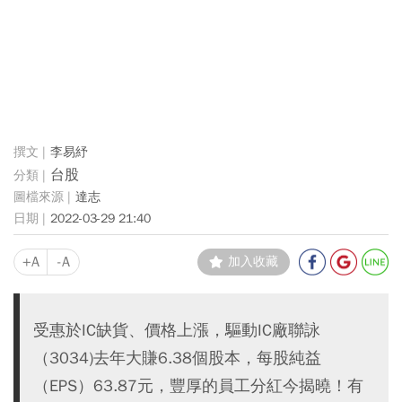
李易紓
台股
達志
2022-03-29 21:40
+A
-A
加入收藏
受惠於IC缺貨、價格上漲，驅動IC廠聯詠
（3034)去年大賺6.38個股本，每股純益
（EPS）63.87元，豐厚的員工分紅今揭曉！有