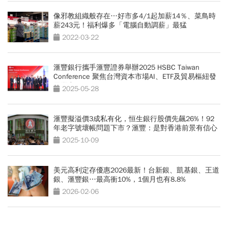
像邪教組織般存在…好市多4/1起加薪14％、菜鳥時
薪243元！福利爆多「電腦自動調薪」最猛
2022-03-22
滙豐銀行攜手滙豐證券舉辦2025 HSBC Taiwan
Conference 聚焦台灣資本市場AI、ETF及貿易樞紐發
展潛力
2025-05-28
滙豐擬溢價3成私有化，恒生銀行股價先飆26%！92
年老字號壞帳問題下市？滙豐：是對香港前景有信心
2025-10-09
美元高利定存優惠2026最新！台新銀、凱基銀、王道
銀、滙豐銀…最高衝10%，1個月也有8.8%
2026-02-06