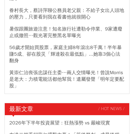
眷村長大，蔡詩萍聊公務員老父親：不給子女出人頭地
的壓力，只要看到我在看書他就很開心
暑假跟團旅遊注意！知名旅行社遭勒令停業、9家遭廢
止或撤照…觀光署完整黑名單曝光
56歲才開始買股票，家庭主婦8年滾出8千萬！半年暴
賺5成、卻在股災「輝達殺在最低點」...她靠3個心法
翻身
黃崇仁治喪張忠謀任主委…兩人交情曝光！曾說Morris
是老大：力積電能活都他幫我！遺屬發聲「明年定要配
股」
最新文章
/ HOT NEWS /
2026年下半年投資展望：狂熱漲勢 vs 嚴峻現實