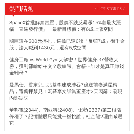
熱門話題
/ HOT STORIES /
SpaceX首批解禁賣壓，股價不跌反暴漲15%創最大漲
幅「直逼發行價」！最新目標價：有6成上漲空間
國巨還在500元掙扎，這檔已連6漲「反彈7成」衝千金
股，法人喊到1430元，還有5成空間
健身工廠 vs World Gym大解密！世界健身-KY營收大
勝，獲利卻輸給柏文？教練課、會籍…誰才是真正賺錢
金雞母？
愛馬仕、香奈兒...兆基李建成涉吞7億送前妻滿屋精
品，遭羈押禁見！宏碁李文詳當董座才2天閃辭：發現
內部缺失
華邦電(2344)、南亞科(2408)、旺宏(2337)第二根漲
停穩了？記憶體股只能挑一檔挑誰，杜金龍2理由喊選
它