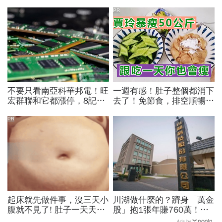
PR
不要只看南亞科華邦電！旺
一週有感！肚子整個都消下
宏群聯和它都漲停，8記憶
去了！免節食，排空順暢就
體股各擁啥利多？華邦電法
夠
說時間就在今天，牛肉大塊
PR
嗎
起床就先做件事，沒三天小
川湖做什麼的？躋身「萬金
腹就不見了! 肚子一天天變
股」抱1張年賺760萬！傳
小！
產鐵工廠如何翻身「只有兩
Ads by