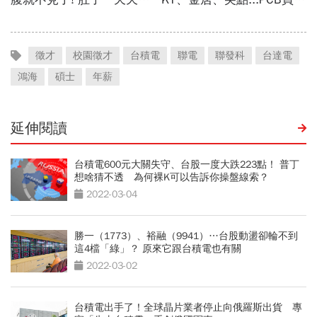
徵才
校園徵才
台積電
聯電
聯發科
台達電
鴻海
碩士
年薪
延伸閱讀
台積電600元大關失守、台股一度大跌223點！ 普丁
想啥猜不透 為何裸K可以告訴你操盤線索？
2022-03-04
勝一（1773）、裕融（9941）…台股動盪卻輪不到
這4檔「綠」？ 原來它跟台積電也有關
2022-03-02
台積電出手了！全球晶片業者停止向俄羅斯出貨 專