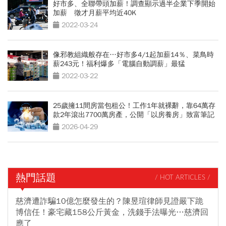
好市多、全聯帶頭加薪！調查顯示過半企業下季開始
加薪 徵才月薪平均近40K
2022-03-24
像邪教組織般存在…好市多4/1起加薪14％、菜鳥時
薪243元！福利爆多「電腦自動調薪」最猛
2022-03-22
25歲擁11間房當包租公！工作1年就裸辭，靠64萬存
款2年滾出7700萬房產，公開「以房養房」致富筆記
2026-04-29
熱門話題
/ HOT ARTICLES /
慈濟遭詐騙10億怎麼發生的？陳昱瑄律師見證嚴下跪
博信任！豪宅藏158公斤黃金，洗錢手法曝光…慈濟回
應了