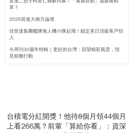
友達二把手柯富仁裸辭內幕！「落後群創」成最後稻
草？
2026前進大南方論壇
佳世達集團艦隊無人機小隊起飛！鎖定美日頂級客戶切
入
今周刊30週年特輯｜更好的台灣：回望精彩風雲，預
見前瞻行動
台積電分紅開獎！他待8個月領44個月
上看266萬？前輩「算給你看」：資深