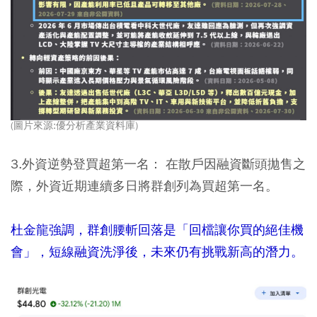
(圖片來源:優分析產業資料庫)
3.外資逆勢登買超第一名：
在散戶因融資斷頭拋售之
際，外資近期連續多日將群創列為買超第一名。
杜金龍強調，群創腰斬回落是「回檔讓你買的絕佳機
會」，短線融資洗淨後，未來仍有挑戰新高的潛力。