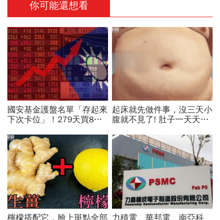
你可能還想看
PR
國安基金護盤名單「存起來
起床就先做件事，沒三天小
下次卡位」！279天買8檔
腹就不見了! 肚子一天天變
翻倍賺百億：鴻海、台達
小！
電...唯一金融股是它
PR
檸檬搭配它，臉上斑點全部
力積電、華邦電、南亞科、