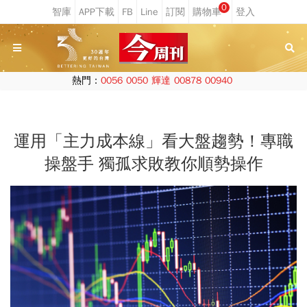
0
熱門：
0056
0050
輝達
00878
00940
運用「主力成本線」看大盤趨勢！專職
操盤手 獨孤求敗教你順勢操作