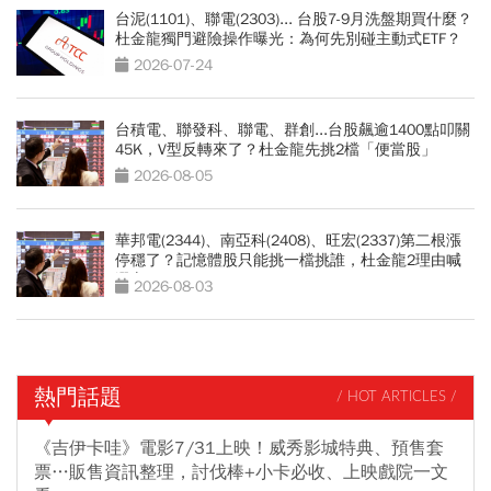
台泥(1101)、聯電(2303)... 台股7-9月洗盤期買什麼？
杜金龍獨門避險操作曝光：為何先別碰主動式ETF？
2026-07-24
台積電、聯發科、聯電、群創...台股飆逾1400點叩關
45K，V型反轉來了？杜金龍先挑2檔「便當股」
2026-08-05
華邦電(2344)、南亞科(2408)、旺宏(2337)第二根漲
停穩了？記憶體股只能挑一檔挑誰，杜金龍2理由喊
選它
2026-08-03
熱門話題
/ HOT ARTICLES /
《吉伊卡哇》電影7/31上映！威秀影城特典、預售套
票…販售資訊整理，討伐棒+小卡必收、上映戲院一文