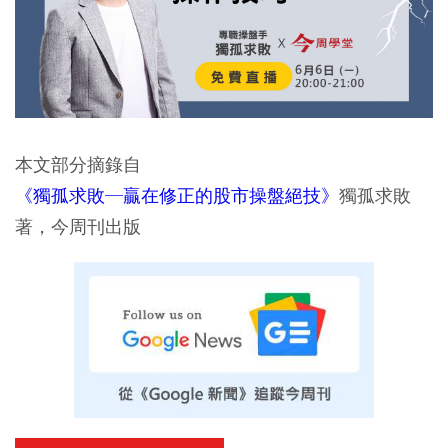
本文部分摘錄自
《獨孤求敗─贏在修正的股市操盤絕技》
獨孤求敗
著，今周刊出版