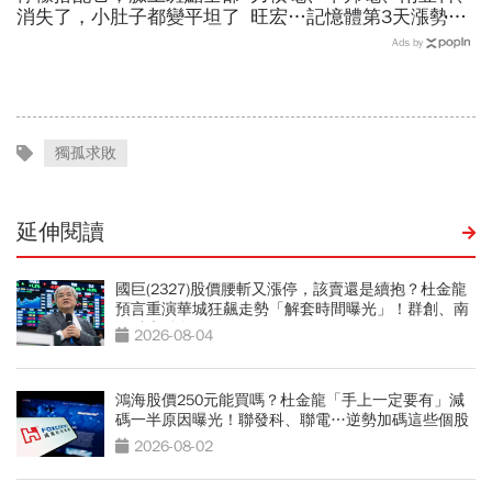
消失了，小肚子都變平坦了
旺宏…記憶體第3天漲勢繼
續，外資只剩它沒買超還大
Ads by
賣！力積電漲停原因曝光
獨孤求敗
延伸閱讀
國巨(2327)股價腰斬又漲停，該賣還是續抱？杜金龍
預言重演華城狂飆走勢「解套時間曝光」！群創、南
亞科也點名
2026-08-04
鴻海股價250元能買嗎？杜金龍「手上一定要有」減
碼一半原因曝光！聯發科、聯電…逆勢加碼這些個股
2026-08-02