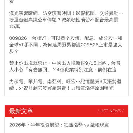
看
漢光演習斷網、防空演習時間！影響範圍、交通異動…
捷運台鐵高鐵公車停駛？城鎮韌性演習不配合最高罰
15萬
009826「台版VT」可以買？股價、配息、成分股…和
全球VT哪不同，為何連周冠男都說009826上市是邁大
步？
禁止你出境就禁止…中國出入境新規9/15上路，台灣
人小心「有去無回」？4種職業特別注意：前例在這
力積電、華邦電、南亞科、旺宏…記憶體第3天漲勢繼
續，外資只剩它沒買超還賣！力積電漲停原因曝光
最新文章
/ HOT NEWS /
2026年下半年投資展望：狂熱漲勢 vs 嚴峻現實