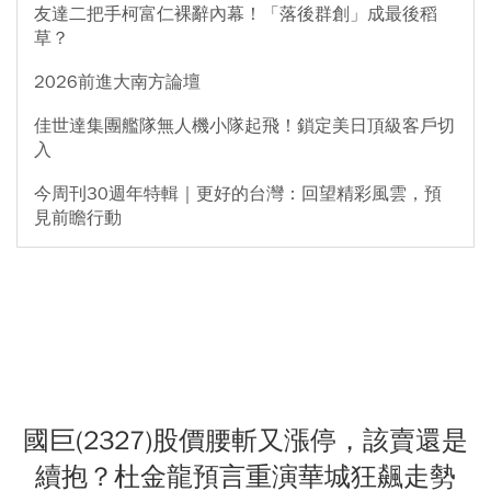
友達二把手柯富仁裸辭內幕！「落後群創」成最後稻
草？
2026前進大南方論壇
佳世達集團艦隊無人機小隊起飛！鎖定美日頂級客戶切
入
今周刊30週年特輯｜更好的台灣：回望精彩風雲，預
見前瞻行動
國巨(2327)股價腰斬又漲停，該賣還是
續抱？杜金龍預言重演華城狂飆走勢