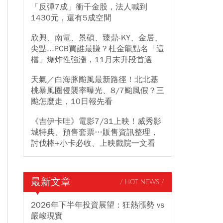
「反彈7成」衝千金股，法人喊到
1430元，還有5成空間
欣興、南電、景碩、臻鼎-KY、金居、
尖點...PCB買誰最賺？杜金龍點名「這
檔」爆炸性強漲，11月末升段首選
天氣／白海豚颱風最新路徑！北北基
桃暴風圈侵襲率曝光、8/7颱風假？三
颱怎麼走，10日報先看
《吉伊卡哇》電影7/31上映！威秀影
城特典、預售套票…販售資訊整理，
討伐棒+小卡必收、上映戲院一文看
最新文章
/ HOT NEWS /
2026年下半年投資展望：狂熱漲勢 vs
嚴峻現實