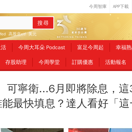
搜尋
fed
高股息etf
美元
生活
今周大耳朵 Podcast
富足今周起
幸福熟
存股助理
今周學堂
訂購優惠
活動報名
可寧衛...6月即將除息，
誰能最快填息？達人看好「這