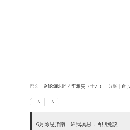
金錢蜘蛛網 / 李雅雯（十方）
台
+A
-A
6月除息指南：給我填息，否則免談！