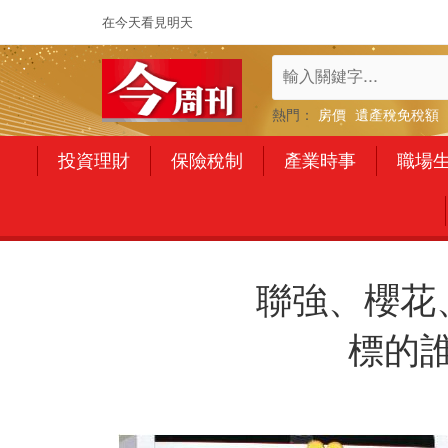
在今天看見明天
熱門：
房價
遺產稅免稅額
投資理財
保險稅制
產業時事
職場
聯強、櫻花、
標的