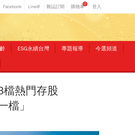
0
齡
ESG永續台灣
專題報導
今選頻道
這3檔熱門存股
一檔」