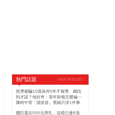
熱門話題
/ HOT ARTICLES /
慈濟被騙10億為何5年不報警、錢找
到才認？他好奇：當年財報怎麼編…
陳時中背「擋疫苗」黑鍋只求1件事
國巨還在500元掙扎，這檔已連6漲