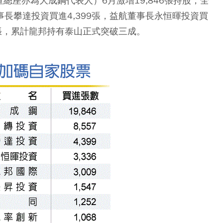
總座亦為大成鋼代表人）6月激增19,846張持股，全
事長攀達投資買進4,399張，益航董事長永恒暉投資買
09張，累計龍邦持有泰山正式突破三成。