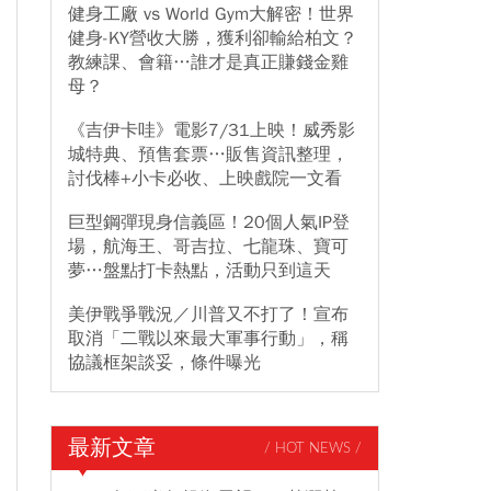
健身工廠 vs World Gym大解密！世界
健身-KY營收大勝，獲利卻輸給柏文？
教練課、會籍…誰才是真正賺錢金雞
母？
《吉伊卡哇》電影7/31上映！威秀影
城特典、預售套票…販售資訊整理，
討伐棒+小卡必收、上映戲院一文看
巨型鋼彈現身信義區！20個人氣IP登
場，航海王、哥吉拉、七龍珠、寶可
夢…盤點打卡熱點，活動只到這天
美伊戰爭戰況／川普又不打了！宣布
取消「二戰以來最大軍事行動」，稱
協議框架談妥，條件曝光
最新文章
/ HOT NEWS /