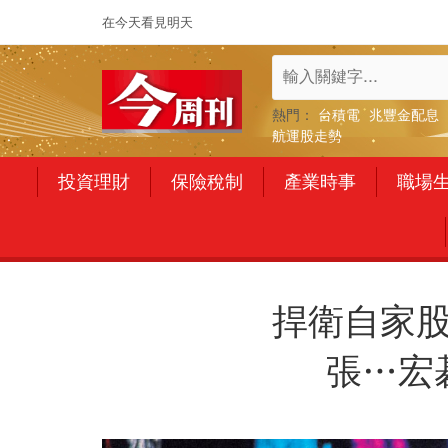
在今天看見明天
熱門：
台積電
兆豐金配息
航運股走勢
投資理財
保險稅制
產業時事
職場
捍衛自家股
張…宏