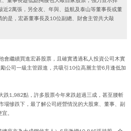
股東、董事長趁低點掏腰包大敲自家股票，強力宣示捍
敲近2萬張，另全友、年與、益航及泰山等董事長或董
最吸睛的是，宏碁董事長及10位副總、財會主管共大敲
他會繼續買進宏碁股票，且確實透過私人投資公司木實
並激勵公司一級主管跟進，共吸引10位高層主管6月逢低加
、大跌1,982點，許多股票今年來跌超過三成，甚至腰斬
市場慘跌下，最了解公司經營情況的大股東、董事、副
便宜。