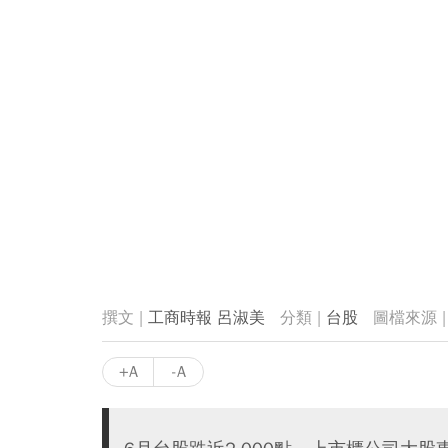
工商時報 呂淑美
台股
+A
-A