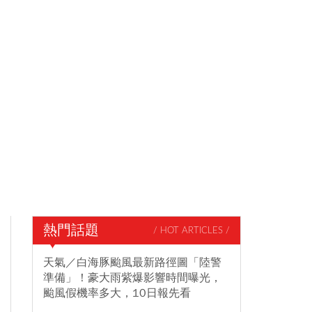
熱門話題
/ HOT ARTICLES /
天氣／白海豚颱風最新路徑圖「陸警
準備」！豪大雨紫爆影響時間曝光，
颱風假機率多大，10日報先看