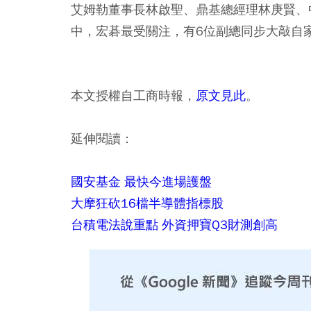
艾姆勒董事長林啟聖、鼎基總經理林庚賢、中
中，宏碁最受關注，有6位副總同步大敲自
本文授權自工商時報，
原文見此
。
延伸閱讀：
國安基金 最快今進場護盤
大摩狂砍16檔半導體指標股
台積電法說重點 外資押寶Q3財測創高