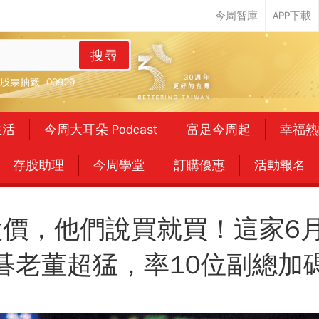
搜尋
股票抽籤
00929
生活
今周大耳朵 Podcast
富足今周起
幸福熟
存股助理
今周學堂
訂購優惠
活動報名
價，他們說買就買！這家6
碁老董超猛，率10位副總加