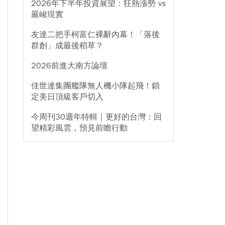
2026年下半年投資展望：狂熱漲勢 vs
嚴峻現實
友達二把手柯富仁裸辭內幕！「落後
群創」成最後稻草？
2026前進大南方論壇
佳世達集團艦隊無人機小隊起飛！鎖
定美日頂級客戶切入
今周刊30週年特輯｜更好的台灣：回
望精彩風雲，預見前瞻行動