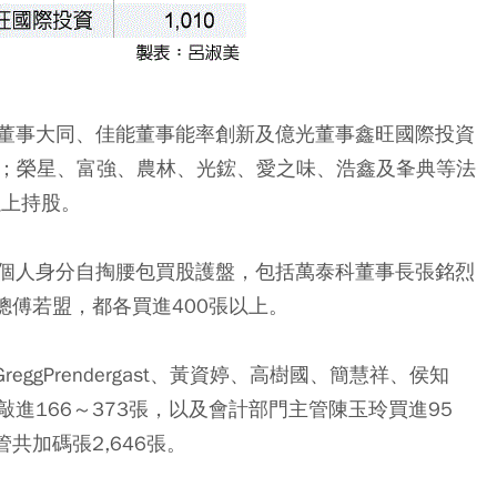
董事大同、佳能董事能率創新及億光董事鑫旺國際投資
張以上；榮星、富強、農林、光鋐、愛之味、浩鑫及夆典等法
以上持股。
個人身分自掏腰包買股護盤，包括萬泰科董事長張銘烈
總傅若盟，都各買進400張以上。
ggPrendergast、黃資婷、高樹國、簡慧祥、侯知
進166～373張，以及會計部門主管陳玉玲買進95
共加碼張2,646張。