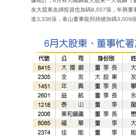
據統計，6月有大國鋼最大股東─大成鋼（董
友大股東友縳投資也加碼8,557張，年興董
進3,336張，泰山董事龍邦持續加碼3,0