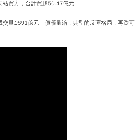
同站買方，合計買超50.47億元。
，成交量1691億元，價漲量縮，典型的反彈格局，再跌可