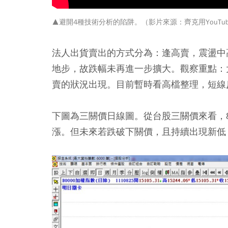
▲避開4種技術分析的陷阱。（影片來源：齊克用YouTu
法人出貨賣出的方式分為：逢高賣，震盪中
地步，故跌幅未再進一步擴大。觀察重點：
賣的狀況出現。目前暫時看高檔整理，短線
下圖為三關價日線圖。從台股三關價來看，
漲。但未來若跌破下關價，且持續出現新低