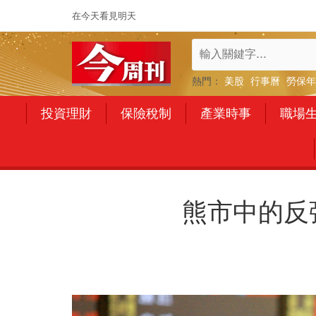
在今天看見明天
熱門：
美股
行事曆
勞保年
投資理財
保險稅制
產業時事
職場
熊市中的反