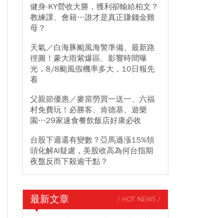
健身-KY營收大勝，獲利卻輸給柏文？
教練課、會籍…誰才是真正賺錢金雞
母？
天氣／白海豚颱風海警準備、最新路
徑圖！豪大雨紫爆區、影響時間曝
光，8/8颱風假機率多大，10日報先
看
父親節優惠／麥當勞買一送一、六福
村免費玩！必勝客、肯德基、遊樂
園…29家速食餐飲飯店好康必收
台股下週還有變數？亞馬遜漲15%領
頭化解AI疑慮，美股收高為何台指期
夜盤反而下殺逾千點？
最新文章
/ HOT NEWS /