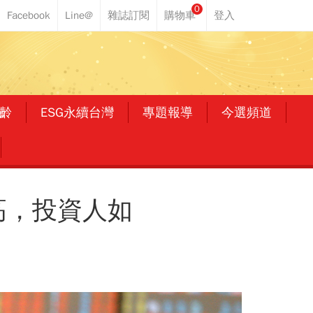
0
齡
ESG永續台灣
專題報導
今選頻道
高，投資人如