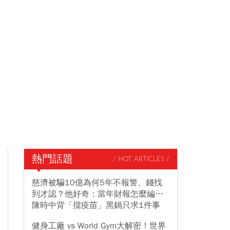
熱門話題
/ HOT ARTICLES /
慈濟被騙10億為何5年不報警、錢找
到才認？他好奇：當年財報怎麼編…
陳時中背「擋疫苗」黑鍋只求1件事
健身工廠 vs World Gym大解密！世界