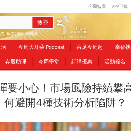
搜尋
資
股票抽籤
房地產
生活
今周大耳朵 Podcast
富足今周起
幸福熟
存股助理
今周學堂
訂購優惠
活動報名
彈要小心！市場風險持續攀
何避開4種技術分析陷阱？