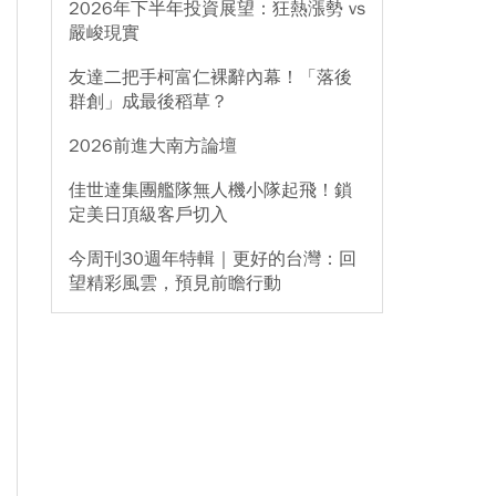
2026年下半年投資展望：狂熱漲勢 vs
嚴峻現實
友達二把手柯富仁裸辭內幕！「落後
群創」成最後稻草？
2026前進大南方論壇
佳世達集團艦隊無人機小隊起飛！鎖
定美日頂級客戶切入
今周刊30週年特輯｜更好的台灣：回
望精彩風雲，預見前瞻行動