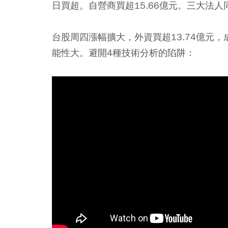
日買超。自營商買超15.66億元。三大法人
台股周四漲幅擴大，外資買超13.74億元
能性大。避開4種技術分析的陷阱：