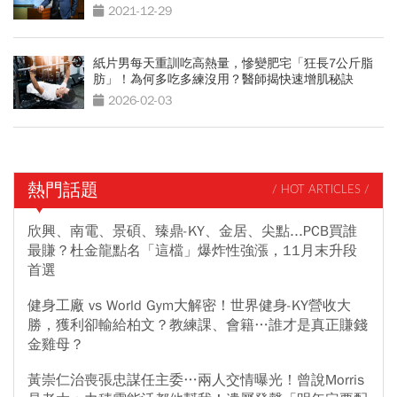
2021-12-29
紙片男每天重訓吃高熱量，慘變肥宅「狂長7公斤脂
肪」！為何多吃多練沒用？醫師揭快速增肌秘訣
2026-02-03
熱門話題
/ HOT ARTICLES /
欣興、南電、景碩、臻鼎-KY、金居、尖點...PCB買誰
最賺？杜金龍點名「這檔」爆炸性強漲，11月末升段
首選
健身工廠 vs World Gym大解密！世界健身-KY營收大
勝，獲利卻輸給柏文？教練課、會籍…誰才是真正賺錢
金雞母？
黃崇仁治喪張忠謀任主委…兩人交情曝光！曾說Morris