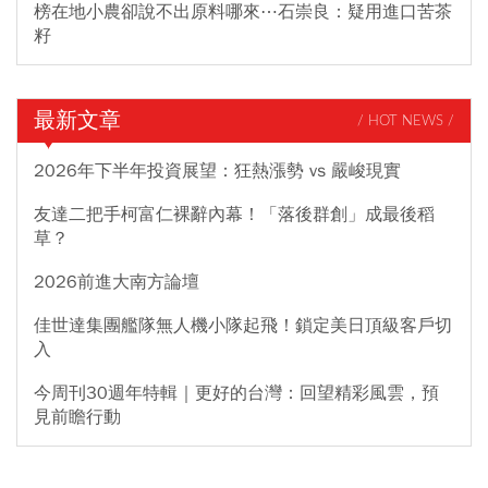
榜在地小農卻說不出原料哪來⋯石崇良：疑用進口苦茶
籽
最新文章
/ HOT NEWS /
2026年下半年投資展望：狂熱漲勢 vs 嚴峻現實
友達二把手柯富仁裸辭內幕！「落後群創」成最後稻
草？
2026前進大南方論壇
佳世達集團艦隊無人機小隊起飛！鎖定美日頂級客戶切
入
今周刊30週年特輯｜更好的台灣：回望精彩風雲，預
見前瞻行動