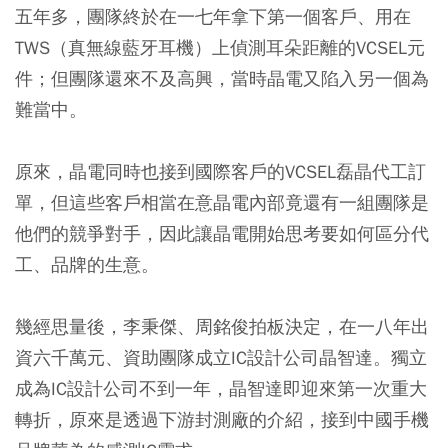
五年多，團隊終於在一七年拿下第一個客戶、用在
TWS（真無線藍牙耳機）上偵測耳朵距離的VCSEL元
件；但團隊還來不及高興，當時晶電又陷入另一個為
難當中。
原來，晶電同時也接到國際客戶的VCSEL磊晶代工訂
單，但這些客戶相當在意晶電內部竟還有一組團隊是
他們的競爭對手，因此讓晶電開始思考要如何區分代
工、品牌的生意。
幾經思量後，李秉傑、周銘俊拍板決定，在一八年出
資六千萬元、資助團隊成立IC設計公司晶智達。獨立
成為IC設計公司不到一年，晶智達即迎來第一次重大
轉折，原來是透過下游封測廠的介紹，接到中國手機