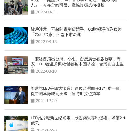
人」，今靠分離研發、產線打穩技術根基
2022-08-31
散戶注意！不敵陸廠削價競爭、Q2財報淨值為負數
「2家LED廠」面臨下市命運
2022-08-13
「裴洛西滾出台灣」小七、台鐵廣告看版被駭，專
家：LED從晶片到軟體都被中國掌控，台灣能自主生
產？
2022-08-10
誰還說LED是四大慘業》這位台灣囡仔17年磨一劍
從中國車廠吃到美國 連特斯拉也買單
2021-12-29
LED晶片廠新世紀光電 狀告蘋果專利侵權、求償2.1
億元
2021-12-20