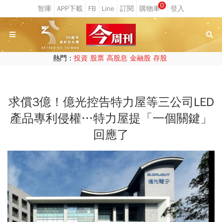
0
熱門：
投資
股票
高股息
金融股
存股
求償3億！億光控告特力屋等三公司LED
產品專利侵權…特力屋提「一個關鍵」
回應了