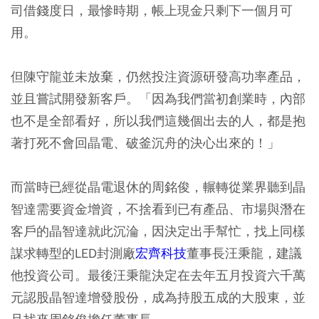
司借錢度日，最慘時期，帳上現金只剩下一個月可
用。
但陳守龍並未放棄，仍然投注資源研發高功率產品，
並且嘗試開發新客戶。「因為我們當初創業時，內部
也不是全部看好，所以我們這幾個出去的人，都是抱
著打死不會回晶電、破釜沉舟的決心出來的！」
而當時已經從晶電退休的周銘俊，輾轉從業界聽到晶
智達需要資金增資，不捨看到已有產品、市場與潛在
客戶的晶智達就此沉淪，因決定出手幫忙，找上同樣
謀求轉型的LED封測廠
宏齊科技
董事長汪秉龍，建議
他投資公司。最後汪秉龍決定在去年五月投資六千萬
元認股晶智達增發股份，成為持股五成的大股東，並