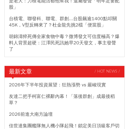
是老大：力積電能活都他幫我！遺屬發聲「明年定要配
股」
台積電、聯發科、聯電、群創...台股飆逾1400點叩關
45K，V型反轉來了？杜金龍先挑2檔「便當股」
胡錦濤猝死傳全家食物中毒？微博發文可信度極高？爆
料人背景超硬：江澤民死訊她早20天發文，事主發聲
了
最新文章
/ HOT NEWS /
2026年下半年投資展望：狂熱漲勢 vs 嚴峻現實
友達二把手柯富仁裸辭內幕！「落後群創」成最後稻
草？
2026前進大南方論壇
佳世達集團艦隊無人機小隊起飛！鎖定美日頂級客戶切