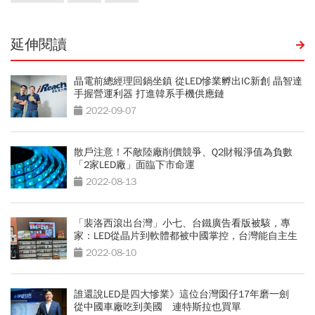
延伸閱讀
晶電前總經理回鍋坐鎮 從LED慘業孵出IC新創 晶智達
手握營運利器 打進韓系手機供應鏈
2022-09-07
散戶注意！不敵陸廠削價競爭、Q2財報淨值為負數
「2家LED廠」面臨下市命運
2022-08-13
「裴洛西滾出台灣」小七、台鐵廣告看版被駭，專
家：LED從晶片到軟體都被中國掌控，台灣能自主生
產？
2022-08-10
誰還說LED是四大慘業》這位台灣囡仔17年磨一劍
從中國車廠吃到美國 連特斯拉也買單