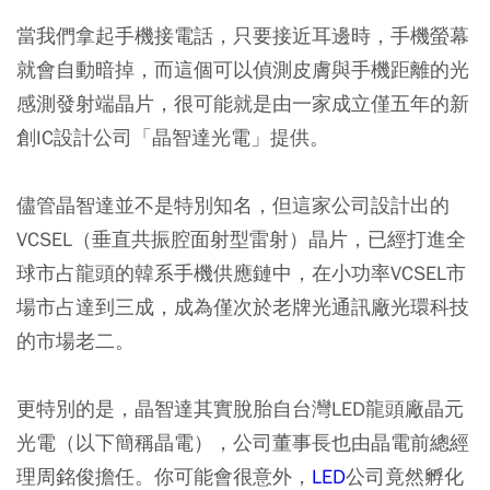
當我們拿起手機接電話，只要接近耳邊時，手機螢幕
就會自動暗掉，而這個可以偵測皮膚與手機距離的光
感測發射端晶片，很可能就是由一家成立僅五年的新
創IC設計公司「晶智達光電」提供。
儘管晶智達並不是特別知名，但這家公司設計出的
VCSEL（垂直共振腔面射型雷射）晶片，已經打進全
球市占龍頭的韓系手機供應鏈中，在小功率VCSEL市
場市占達到三成，成為僅次於老牌光通訊廠光環科技
的市場老二。
更特別的是，晶智達其實脫胎自台灣LED龍頭廠晶元
光電（以下簡稱晶電），公司董事長也由晶電前總經
理周銘俊擔任。你可能會很意外，
LED
公司竟然孵化