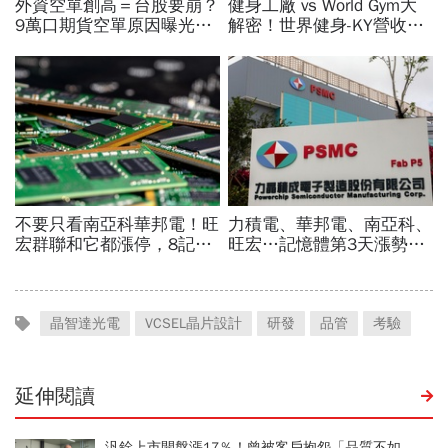
晶智達光電
VCSEL晶片設計
研發
品管
考驗
延伸閱讀
汎銓上市開盤漲17％！曾被客戶抱怨「品質不如