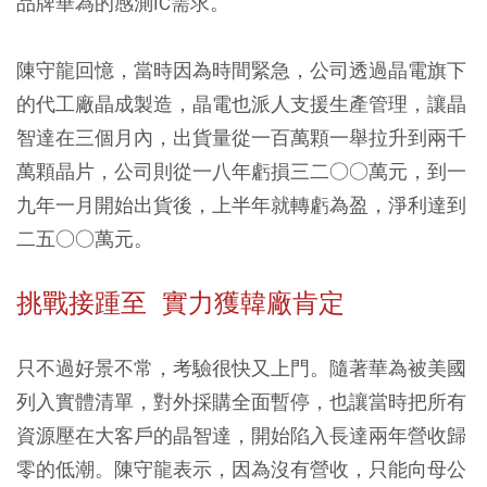
品牌華為的感測IC需求。
陳守龍回憶，當時因為時間緊急，公司透過晶電旗下
的代工廠晶成製造，晶電也派人支援生產管理，讓晶
智達在三個月內，出貨量從一百萬顆一舉拉升到兩千
萬顆晶片，公司則從一八年虧損三二○○萬元，到一
九年一月開始出貨後，上半年就轉虧為盈，淨利達到
二五○○萬元。
挑戰接踵至 實力獲韓廠肯定
只不過好景不常，考驗很快又上門。隨著華為被美國
列入實體清單，對外採購全面暫停，也讓當時把所有
資源壓在大客戶的晶智達，開始陷入長達兩年營收歸
零的低潮。陳守龍表示，因為沒有營收，只能向母公