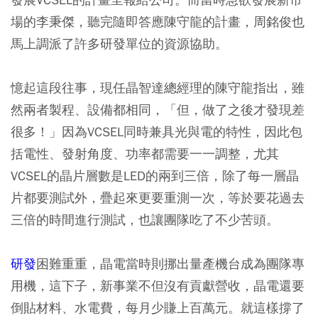
場的李秉傑，聽完隨即答應陳守龍的計畫，周銘俊也
馬上調派了許多研發單位的資源協助。
憶起這段往事，現任晶智達總經理的陳守龍指出，雖
然兩者製程、設備都相同，「但，做了之後才發現差
很多！」因為VCSEL同時兼具光與電的特性，因此包
括電性、發射角度、功率都需要一一調整，尤其
VCSEL的晶片層數是LED的兩到三倍，除了每一層晶
片都要測試外，疊起來更要重測一次，等於要花過去
三倍的時間進行測試，也讓團隊吃了不少苦頭。
研發
困難重重，晶電當時則挪出量產機台成為團隊專
用機，這下子，新事業不但沒有貢獻營收，晶電還要
倒貼材料、水電費，每月少賺上百萬元。就這樣撐了