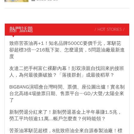
熱門話題
/ HOT STORIES /
致癌苦茶油再+1！知名品牌500CC要價千元，苯駢芘
卻超標3倍…216瓶下架、怎麼退貨，5問題油廠最新進
度
友達二把手柯富仁裸辭內幕！彭双浪親自找回來的接班
人，為何最後撕破臉？「落後群創」成最後稻草？
BIGBANG演唱會台灣時間、票價、座位圖出爐！實名制
台北高雄4場搶票日期、售票平台…GD/大聲/太陽全來
了
新制勞退分紅來了！新制勞退基金上半年暴賺1.5兆，
勞工平均領逾11萬...帳戶怎麼查？何時能領？
苦茶油苯駢芘超標，8批致癌油全來自源春製油廠！標