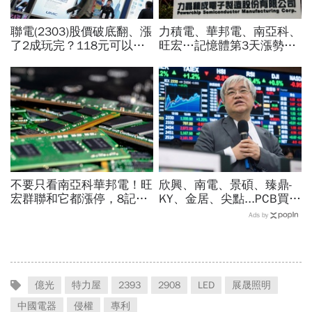
聯電(2303)股價破底翻、漲
力積電、華邦電、南亞科、
了2成玩完？118元可以
旺宏…記憶體第3天漲勢繼
買？展望大好為何外資2天
續，外資只剩它沒買超還大
賣超5.7萬張，可能原因曝
賣！力積電漲停原因曝光
光
不要只看南亞科華邦電！旺
欣興、南電、景碩、臻鼎-
宏群聯和它都漲停，8記憶
KY、金居、尖點...PCB買誰
體股各擁啥利多？華邦電法
最賺？杜金龍點名「這檔」
Ads by
說時間就在今天，牛肉大塊
11月末升段首選，V轉反彈
嗎
最快
億光
特力屋
2393
2908
LED
展晟照明
中國電器
侵權
專利