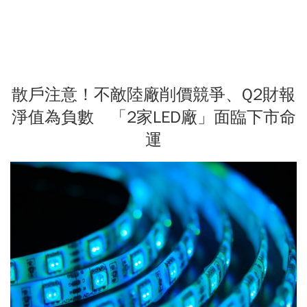
散戶注意！不敵陸廠削價競爭、Q2財報
淨值為負數 「2家LED廠」面臨下市命
運