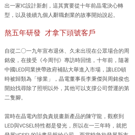
出一家IC設計新創，這其實要從十年前晶電決心轉
型，以及後續九個人辭職創業的故事開始說起。
熬五年研發 才拿下頭號客戶
自從二○一九年宣布退休、久未出現在公眾場合的周
銘俊，在接受《今周刊》專訪時回憶，十年前，隨著
中國LED同業挾帶政府補貼大舉進入市場，讓LED頓
時被歸類為「慘業」，晶電董事長李秉傑與周銘俊也
開始找尋除了照明以外，其他可以支撐公司營運的第
二隻腳。
當時在晶電內部負責規畫新產品的陳守龍，觀察到
LED與VCSEL特性都是發光，所以在一三年時，就把
發展VCSEL的計畫呈報給公司。而當時急欲發展新市