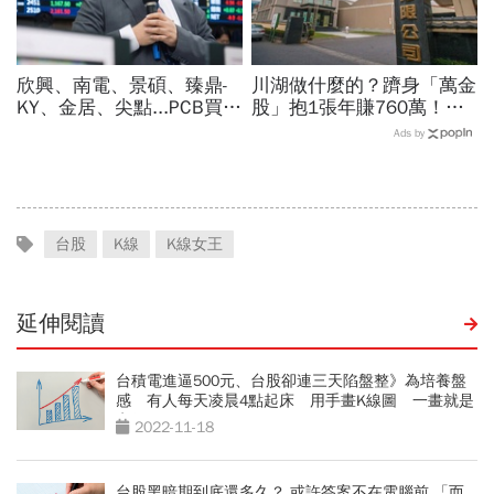
欣興、南電、景碩、臻鼎-
川湖做什麼的？躋身「萬金
KY、金居、尖點...PCB買誰
股」抱1張年賺760萬！傳
最賺？杜金龍點名「這檔」
產鐵工廠如何翻身「只有兩
Ads by
11月末升段首選，V轉反彈
根鐵憑什麼賣這麼貴」？
最快
台股
K線
K線女王
延伸閱讀
台積電進逼500元、台股卻連三天陷盤整》為培養盤
感 有人每天凌晨4點起床 用手畫K線圖 一畫就是
七個月！
2022-11-18
台股黑暗期到底還多久？ 或許答案不在電腦前 「而