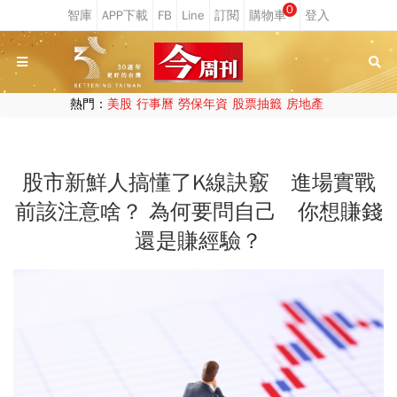
0
熱門：
美股
行事曆
勞保年資
股票抽籤
房地產
股市新鮮人搞懂了K線訣竅 進場實戰
前該注意啥？ 為何要問自己 你想賺錢
還是賺經驗？