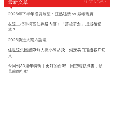
最新文章
/ HOT NEWS /
2026年下半年投資展望：狂熱漲勢 vs 嚴峻現實
友達二把手柯富仁裸辭內幕！「落後群創」成最後稻
草？
2026前進大南方論壇
佳世達集團艦隊無人機小隊起飛！鎖定美日頂級客戶切
入
今周刊30週年特輯｜更好的台灣：回望精彩風雲，預
見前瞻行動