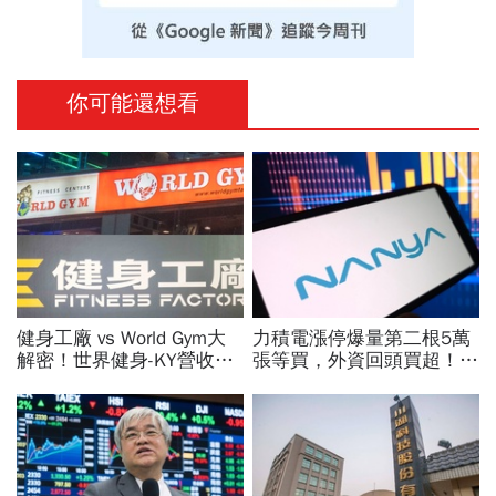
你可能還想看
健身工廠 vs World Gym大
力積電漲停爆量第二根5萬
解密！世界健身-KY營收大
張等買，外資回頭買超！華
勝，獲利卻輸給柏文？教練
邦電、南亞科、旺宏都狂飆
課、會籍…誰才是真正賺錢
選誰：關鍵要看這數字
金雞母？