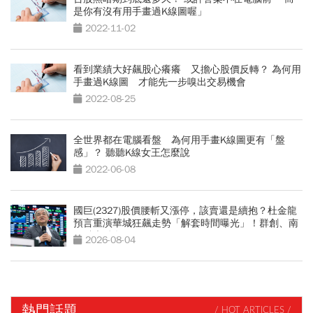
是你有沒有用手畫過K線圖喔」
2022-11-02
看到業績大好飆股心癢癢 又擔心股價反轉？ 為何用
手畫過K線圖 才能先一步嗅出交易機會
2022-08-25
全世界都在電腦看盤 為何用手畫K線圖更有「盤
感」？ 聽聽K線女王怎麼說
2022-06-08
國巨(2327)股價腰斬又漲停，該賣還是續抱？杜金龍
預言重演華城狂飆走勢「解套時間曝光」！群創、南
亞科也點名
2026-08-04
熱門話題
/ HOT ARTICLES /