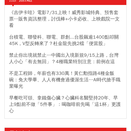
《吉伊卡哇》電影7/31上映！威秀影城特典、預售套
票…販售資訊整理，討伐棒+小卡必收、上映戲院一文
看
台積電、聯發科、聯電、群創...台股飆逾1400點叩關
45K，V型反轉來了？杜金龍先挑2檔「便當股」
禁止你出境就禁止…中國出入境新規9/15上路，台灣
人小心「有去無回」？4種職業特別注意：前例在這
不是工程師，年薪也有330萬！黃仁勳指路4種金飯
碗：免大學畢、人人有機會過優渥生活…AI時代搶手職
業曝光
早餐吃可頌、拿鐵傷心臟？心臟科名醫堅持20年、早
上9點前不做「5件事」：喝咖啡前先喝「這1杯」更護
心