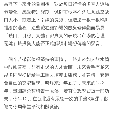
當靜下心來開始畫圖後，對於每日行情的多空力道強
弱變化，感受特別深刻
，像以前根本不會注意跳空缺
口大小，或者上下引線的長短，但透過一根一根K線
描繪的過程，這些藏在細節裡的魔鬼變得顯而易見，
『缺口、引線、實體』都真實的表現出市場的心理，
關鍵在於投資人能否正確解讀市場想傳達的聲音。
一個辛苦帶卻值得堅持的事情，一路走來如人飲水箇
中酸甜苦辣，只有走過的人才會懂。未來希望有越來
越多同學從描繪手工圖去培養出盤感，並建構一套適
合自己的交易哲學。時序來到年底了，未來的1~2
年，畫圖課會暫時告一段落，若有心想學習這一門功
夫，今年12月在台北還有最後一次的手繪K線課，歡
迎向今周學堂洽詢相關資訊，