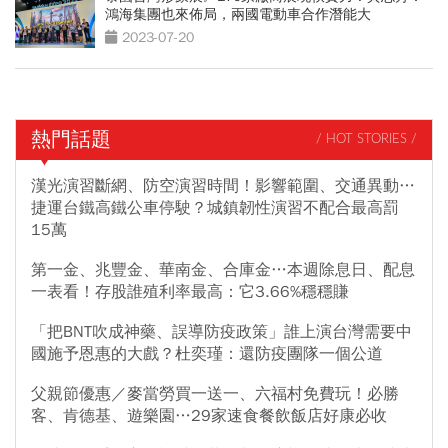
鴻海集團也來佈局，兩國電動車合作潛能大
2023-07-20
熱門話題
/ HOT STORIES /
漢光演習斷網、防空演習時間！影響範圍、交通異動…
捷運台鐵高鐵公車停駛？城鎮韌性演習不配合最高罰
15萬
第一金、兆豐金、華南金、合庫金…本週除息日、配息
一表看！存股誰殖利率最高：它3.66%穩穩賺
「把BNT吹成神藥、誤導防疫政策」誰上演台灣需要中
國施予恩惠的大戲？杜奕瑾：還防疫團隊一個公道
父親節優惠／麥當勞買一送一、六福村免費玩！必勝
客、肯德基、遊樂園…29家速食餐飲飯店好康必收