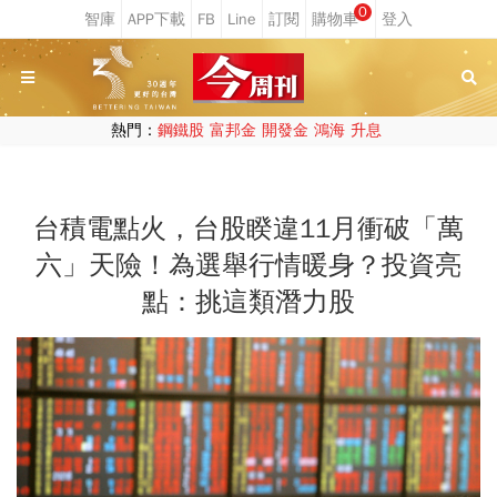
0
熱門：
鋼鐵股
富邦金
開發金
鴻海
升息
台積電點火，台股睽違11月衝破「萬
六」天險！為選舉行情暖身？投資亮
點：挑這類潛力股