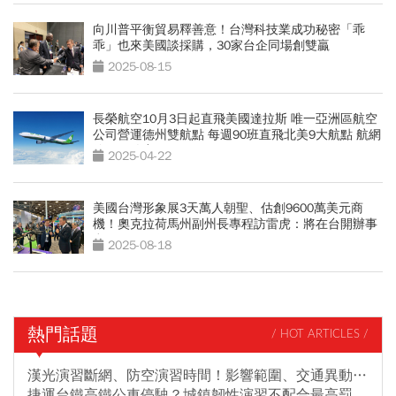
向川普平衡貿易釋善意！台灣科技業成功秘密「乖
乖」也來美國談採購，30家台企同場創雙贏
2025-08-15
長榮航空10月3日起直飛美國達拉斯 唯一亞洲區航空
公司營運德州雙航點 每週90班直飛北美9大航點 航網
佈局更綿密
2025-04-22
美國台灣形象展3天萬人朝聖、估創9600萬美元商
機！奧克拉荷馬州副州長專程訪雷虎：將在台開辦事
處
2025-08-18
熱門話題
/ HOT ARTICLES /
漢光演習斷網、防空演習時間！影響範圍、交通異動…
捷運台鐵高鐵公車停駛？城鎮韌性演習不配合最高罰