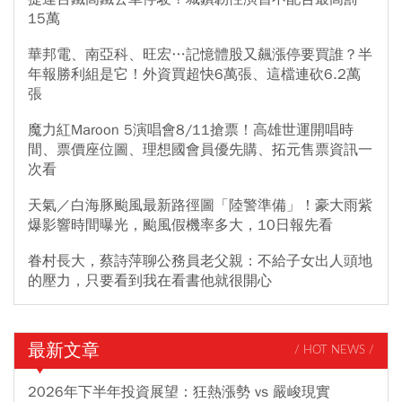
15萬
華邦電、南亞科、旺宏…記憶體股又飆漲停要買誰？半
年報勝利組是它！外資買超快6萬張、這檔連砍6.2萬
張
魔力紅Maroon 5演唱會8/11搶票！高雄世運開唱時
間、票價座位圖、理想國會員優先購、拓元售票資訊一
次看
天氣／白海豚颱風最新路徑圖「陸警準備」！豪大雨紫
爆影響時間曝光，颱風假機率多大，10日報先看
眷村長大，蔡詩萍聊公務員老父親：不給子女出人頭地
的壓力，只要看到我在看書他就很開心
最新文章
/ HOT NEWS /
2026年下半年投資展望：狂熱漲勢 vs 嚴峻現實