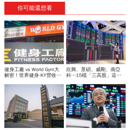
你可能還想看
健身工廠 vs World Gym大
欣興、景碩、威剛、南亞
解密！世界健身-KY營收大
科…15檔「三高股」這檔
勝，獲利卻輸給柏文？教練
法人最愛、本益比超低！台
課、會籍…誰才是真正賺錢
指期夜盤先上45K，台股明
金雞母？
開飆？