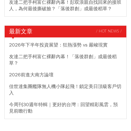
友達二把手柯富仁裸辭內幕！彭双浪親自找回來的接班
人，為何最後撕破臉？「落後群創」成最後稻草？
最新文章
/ HOT NEWS /
2026年下半年投資展望：狂熱漲勢 vs 嚴峻現實
友達二把手柯富仁裸辭內幕！「落後群創」成最後稻
草？
2026前進大南方論壇
佳世達集團艦隊無人機小隊起飛！鎖定美日頂級客戶切
入
今周刊30週年特輯｜更好的台灣：回望精彩風雲，預
見前瞻行動