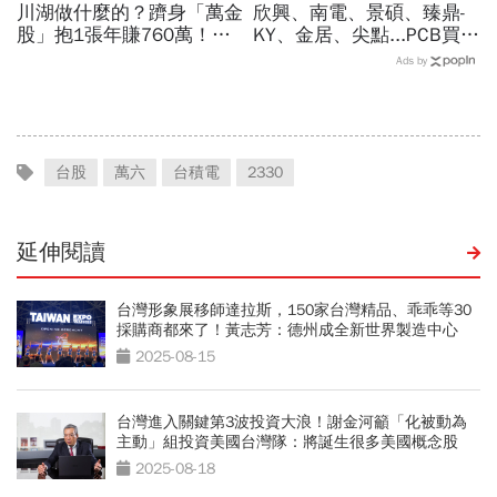
川湖做什麼的？躋身「萬金
欣興、南電、景碩、臻鼎-
股」抱1張年賺760萬！傳
KY、金居、尖點...PCB買誰
產鐵工廠如何翻身「只有兩
最賺？杜金龍點名「這檔」
Ads by
根鐵憑什麼賣這麼貴」？
11月末升段首選，V轉反彈
最快
台股
萬六
台積電
2330
延伸閱讀
台灣形象展移師達拉斯，150家台灣精品、乖乖等30
採購商都來了！黃志芳：德州成全新世界製造中心
2025-08-15
台灣進入關鍵第3波投資大浪！謝金河籲「化被動為
主動」組投資美國台灣隊：將誕生很多美國概念股
2025-08-18