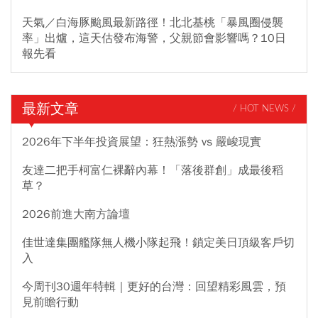
天氣／白海豚颱風最新路徑！北北基桃「暴風圈侵襲
率」出爐，這天估發布海警，父親節會影響嗎？10日
報先看
最新文章
/ HOT NEWS /
2026年下半年投資展望：狂熱漲勢 vs 嚴峻現實
友達二把手柯富仁裸辭內幕！「落後群創」成最後稻
草？
2026前進大南方論壇
佳世達集團艦隊無人機小隊起飛！鎖定美日頂級客戶切
入
今周刊30週年特輯｜更好的台灣：回望精彩風雲，預
見前瞻行動