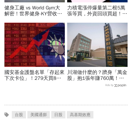
健身工廠 vs World Gym大
力積電漲停爆量第二根5萬
解密！世界健身-KY營收大
張等買，外資回頭買超！華
勝，獲利卻輸給柏文？教練
邦電、南亞科、旺宏都狂飆
課、會籍…誰才是真正賺錢
選誰：關鍵要看這數字
金雞母？
國安基金護盤名單「存起來
川湖做什麼的？躋身「萬金
下次卡位」！279天買8檔
股」抱1張年賺760萬！傳
翻倍賺百億：鴻海、台達
產鐵工廠如何翻身「只有兩
Ads by
電...唯一金融股是它
根鐵憑什麼賣這麼貴」？
台股
美國通膨
日股
高基期效應