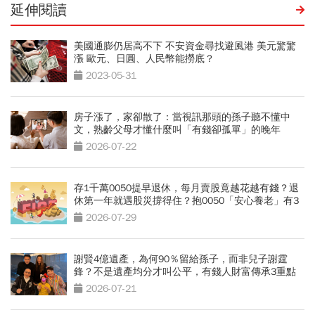
延伸閱讀
美國通膨仍居高不下 不安資金尋找避風港 美元驚驚
漲 歐元、日圓、人民幣能撈底？
2023-05-31
房子漲了，家卻散了：當視訊那頭的孫子聽不懂中
文，熟齡父母才懂什麼叫「有錢卻孤單」的晚年
2026-07-22
存1千萬0050提早退休，每月賣股竟越花越有錢？退
休第一年就遇股災撐得住？抱0050「安心養老」有3
條件
2026-07-29
謝賢4億遺產，為何90％留給孫子，而非兒子謝霆
鋒？不是遺產均分才叫公平，有錢人財富傳承3重點
2026-07-21