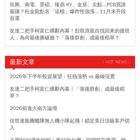
欣興、南電、景碩、臻鼎-KY、金居、尖點...PCB買誰
最賺？杜金龍點名「這檔」爆炸性強漲，11月末升段
首選
友達二把手柯富仁裸辭內幕！彭双浪親自找回來的接班
人，為何最後撕破臉？「落後群創」成最後稻草？
最新文章
/ HOT NEWS /
2026年下半年投資展望：狂熱漲勢 vs 嚴峻現實
友達二把手柯富仁裸辭內幕！「落後群創」成最後稻
草？
2026前進大南方論壇
佳世達集團艦隊無人機小隊起飛！鎖定美日頂級客戶切
入