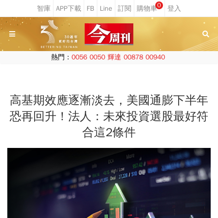
0
熱門：
0056
0050
輝達
00878
00940
高基期效應逐漸淡去，美國通膨下半年
恐再回升！法人：未來投資選股最好符
合這2條件