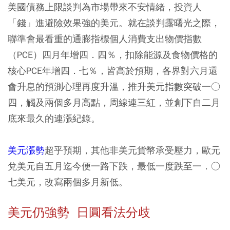
美國債務上限談判為市場帶來不安情緒，投資人
「錢」進避險效果強的美元。就在談判露曙光之際，
聯準會最看重的通膨指標個人消費支出物價指數
（PCE）四月年增四．四％，扣除能源及食物價格的
核心PCE年增四．七％，皆高於預期，各界對六月還
會升息的預測心理再度升溫，推升美元指數突破一○
四，觸及兩個多月高點，周線連三紅，並創下自二月
底來最久的連漲紀錄。
美元漲勢
超乎預期，其他非美元貨幣承受壓力，歐元
兌美元自五月迄今便一路下跌，最低一度跌至一．○
七美元，改寫兩個多月新低。
美元仍強勢 日圓看法分歧