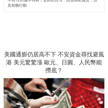
今周刊30週年特輯｜更好的台灣：回望精彩風雲，預
見前瞻行動
美國通膨仍居高不下 不安資金尋找避風
港 美元驚驚漲 歐元、日圓、人民幣能
撈底？