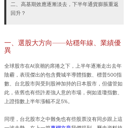
二、高基期效應逐漸淡去，下半年通貨膨脹重返
回升？
一、選股大方向——站穩年線、業績優
異
全球股市在AI浪潮的席捲之下，上半年逐漸走出去年
陰霾，表現傑出的包含費城半導體指數、標普500指
數、台北股市與受到股神加持的日本股市，但儘管如
此，依舊也有些許差強人意的市場，例如道瓊指數、
上證指數上半年漲幅不足5%。
同理，台北股市之中難免也有些股票沒有同步跟上這
一波走勢，在上一篇
專欄文章
我們提到，歷史資料統