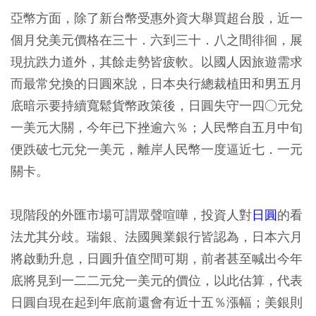
亞幣方面，除了新台幣受惠外資大舉買超台股，近一
個月兌美元價格在三十．六到三十．八之間徘徊，展
現抗跌力道外，其餘走勢皆疲軟。以國人因旅遊需求
而最常兌換的日圓來說，日本央行總裁植田和男五月
底暗示要持續寬鬆貨幣政策後，日圓失守一四○元兌
一美元大關，今年已下挫逾六％；人民幣自五月中旬
便跌破七元兌一美元，離岸人民幣一度逼近七．一元
關卡。
現階段的外匯市場可謂眾聲喧嘩，投資人對
日圓
的看
法尤其分歧。瑞銀、法國興業銀行皆認為，日本六月
將啟動升息，日圓升值空間可期，前者甚至喊出今年
底將見到一二二元兌一美元的價位，以此估算，代表
日圓自現在起到年底前還會有近十五％漲幅；美銀則