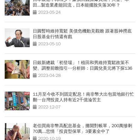
田...製造業產能回流，日本能擺脫失落30年？
2023-05-24
日圓暫時維持寬鬆 美債危機動見觀瞻 跟著股神撈底
日股基金行情還有戲
2023-05-10
日銀新總裁「初登場」！植田和男維持寬鬆政策不
變、調整前瞻指引…分析師：日圓兌美元將下探136
2023-04-28
11月至今收不到固定配息！南非幣大出包當地銀行忙
翻…台灣投資人持有近2千億淪苦主
2022-12-07
老伯買南非幣高配息基金，攤開對帳單，200萬慘剩
70萬...悲情「投資型保單」3要素全中了
2020-10-19