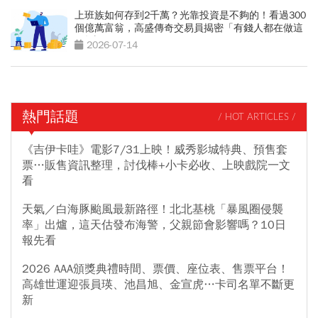
上班族如何存到2千萬？光靠投資是不夠的！看過300
個億萬富翁，高盛傳奇交易員揭密「有錢人都在做這
2件事」
2026-07-14
熱門話題
/ HOT ARTICLES /
《吉伊卡哇》電影7/31上映！威秀影城特典、預售套
票…販售資訊整理，討伐棒+小卡必收、上映戲院一文
看
天氣／白海豚颱風最新路徑！北北基桃「暴風圈侵襲
率」出爐，這天估發布海警，父親節會影響嗎？10日
報先看
2026 AAA頒獎典禮時間、票價、座位表、售票平台！
高雄世運迎張員瑛、池昌旭、金宣虎…卡司名單不斷更
新