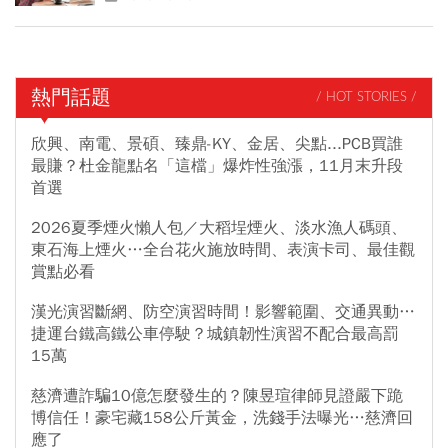
熱門話題
/ HOT STORIES /
欣興、南電、景碩、臻鼎-KY、金居、尖點...PCB買誰
最賺？杜金龍點名「這檔」爆炸性強漲，11月末升段
首選
2026夏季煙火懶人包／大稻埕煙火、淡水漁人碼頭、
東石海上煙火…全台花火施放時間、表演卡司、最佳觀
賞點必看
漢光演習斷網、防空演習時間！影響範圍、交通異動…
捷運台鐵高鐵公車停駛？城鎮韌性演習不配合最高罰
15萬
慈濟遭詐騙10億怎麼發生的？陳昱瑄律師見證嚴下跪
博信任！豪宅藏158公斤黃金，洗錢手法曝光…慈濟回
應了