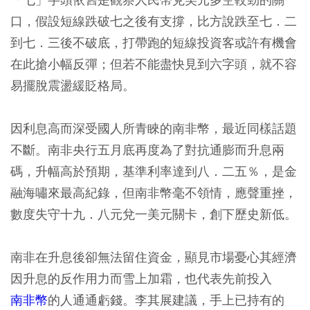
口，假設短線跌破七之後有支撐，比方說跌至七．二
到七．三後不破底，打帶跑的短線投資客或許有機會
在此搶小幅反彈；但若不能盡快見到六字頭，就不容
易擺脫震盪緩貶格局。
因利息高而深受國人所青睞的南非幣，最近同樣話題
不斷。南非央行五月底再度為了對抗通膨而升息兩
碼，升幅高於預期，基準利率達到八．二五％，是金
融海嘯來最高紀錄，但南非幣毫不領情，應聲重挫，
數度失守十九．八元兌一美元關卡，創下歷史新低。
南非在升息後卻無法留住資金，顯見市場憂心其經濟
因升息的反作用力而雪上加霜，也代表先前投入
南非幣
的人通通虧錢。李其展建議，手上已持有的