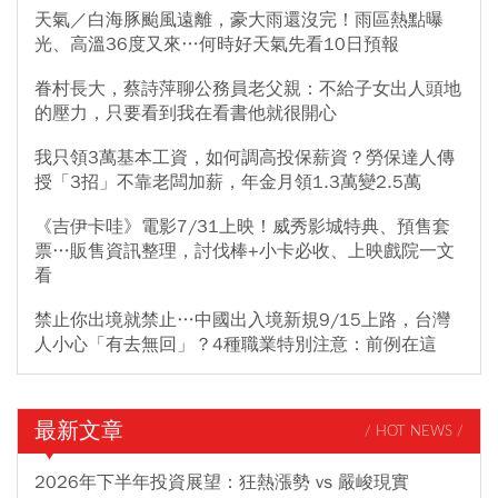
天氣／白海豚颱風遠離，豪大雨還沒完！雨區熱點曝
光、高溫36度又來…何時好天氣先看10日預報
眷村長大，蔡詩萍聊公務員老父親：不給子女出人頭地
的壓力，只要看到我在看書他就很開心
我只領3萬基本工資，如何調高投保薪資？勞保達人傳
授「3招」不靠老闆加薪，年金月領1.3萬變2.5萬
《吉伊卡哇》電影7/31上映！威秀影城特典、預售套
票…販售資訊整理，討伐棒+小卡必收、上映戲院一文
看
禁止你出境就禁止…中國出入境新規9/15上路，台灣
人小心「有去無回」？4種職業特別注意：前例在這
最新文章
/ HOT NEWS /
2026年下半年投資展望：狂熱漲勢 vs 嚴峻現實