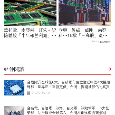
華邦電、南亞科、旺宏…記
欣興、景碩、威剛、南亞
憶體股「半年報勝利組」是
科…15檔「三高股」這檔
它！外資狂補近6萬張，這
法人最愛、本益比超低！台
Ads by
檔2天砍6.2萬張為什麼
指期夜盤先上45K，台股明
開飆？
延伸閱讀
台股躍升全球第6大、台積電市值竟逼近中國4大巨頭
總和！世界正「重新定價」台灣，揭開被低估的真實
實力
2026-05-12
台積電、台達電、鴻海、台光電、鴻勁領軍 5大繁
榮群，助台股登全球第六 台灣AI新強權 深度解析