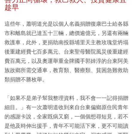
趁早
這些年，蕭明道光是以個人名義捐贈復康巴士給各縣
市和離島就已達五十三輛，總價逾億元，另還有兩輛
救護車，此外，更捐助南投縣埔里天主教玫瑰堂坍塌
後重建經費七百多萬元、台東聖母醫院風災後重建經
費百萬元，以及奧運舉重金牌國手郭婞淳的台東阿美
族故鄉所需交通車，教育類、醫療類、貧困急難救助
類捐贈不勝枚舉。
「如果不是弟子幫我整理資料，我不會一一記得捐贈
細目。」有一次蕭明道收到來自台東偏鄉原住民青年
的感謝卡說，全家既病又窮，一個個想尋短見，若不
是他及時伸出援手，青年不可能活下來，更不可能讀