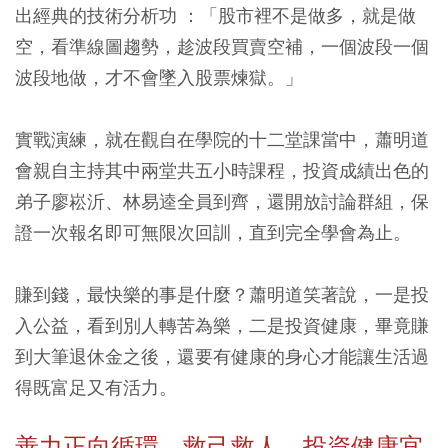
出經典的技術分析功 ：「股市裡不是做多，就是做
空，看準線圖趨勢，趁波段買賣空補，一個波段一個
波段地做，才不會墜入股票煉獄。」
實戰演練，就在觀自在學院的十二堂課當中，蕭明道
會親自主持其中兩堂共五小時課程，投資成績出色的
弟子廖崧沂、林易逵全員到齊，還開放討論群組，保
證一次報名即可無限次回訓，直到完全學會為止。
賺到錢，最快樂的事是什麼？蕭明道笑著說，一是投
入公益，看到別人轉苦為樂，二是投資健康，畢竟賺
到大筆退休金之後，還要有健康的身心才能讓生活過
得既富足又有活力。
善力正向循環，救己救人、投資健康宜