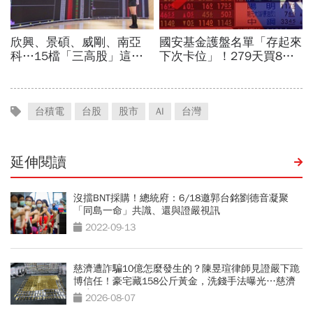
台積電
台股
股市
AI
台灣
延伸閱讀
沒擋BNT採購！總統府：6/18邀郭台銘劉德音凝聚
「同島一命」共識、還與證嚴視訊
2022-09-13
慈濟遭詐騙10億怎麼發生的？陳昱瑄律師見證嚴下跪
博信任！豪宅藏158公斤黃金，洗錢手法曝光…慈濟
回應了
2026-08-07