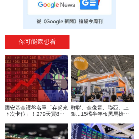
你可能還想看
國安基金護盤名單「存起來
群聯、金像電、聯亞、上
下次卡位」！279天買8檔
銀...15檔半年報黑馬搶先
翻倍賺百億：鴻海、台達
卡位！分析師揭選股4指
電...唯一金融股是它
標...真能複製鈺創、晶豪科
噴一波？