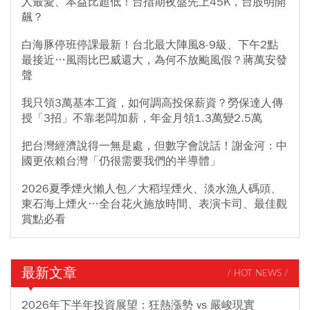
人最愛、本益比超低！台指期夜盤先上45K，台股明開
飆？
白海豚停班停課最新！台北最大陣風8-9級、下午2點
最接近…風雨比巴威還大，為何不放颱風假？蔣萬安發
聲
我只領3萬基本工資，如何調高投保薪資？勞保達人傳
授「3招」不靠老闆加薪，年金月領1.3萬變2.5萬
把台灣經濟說得一無是處，但數字會說話！謝金河：中
國更依賴台灣「仍很需要我們的半導體」
2026夏季煙火懶人包／大稻埕煙火、淡水漁人碼頭、
東石海上煙火…全台花火施放時間、表演卡司、最佳觀
賞點必看
最新文章
/ HOT NEWS /
2026年下半年投資展望：狂熱漲勢 vs 嚴峻現實