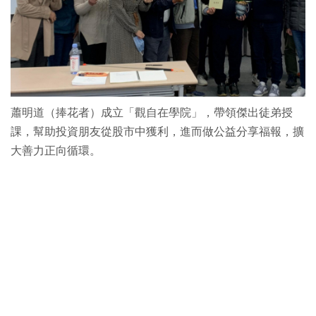
蕭明道（捧花者）成立「觀自在學院」，帶領傑出徒弟授
課，幫助投資朋友從股市中獲利，進而做公益分享福報，擴
大善力正向循環。