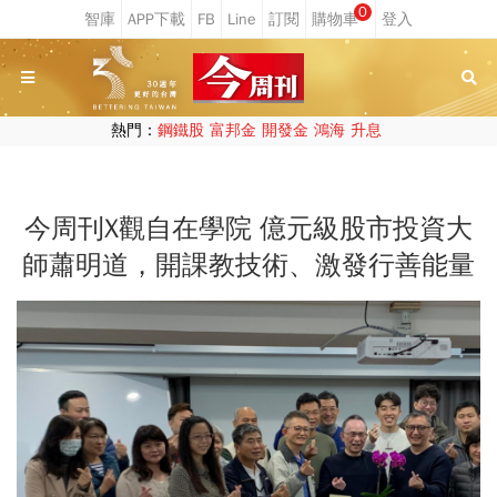
0
熱門：
鋼鐵股
富邦金
開發金
鴻海
升息
今周刊X觀自在學院 億元級股市投資大
師蕭明道，開課教技術、激發行善能量