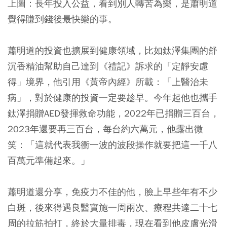
上圖：長年投入公益，看到別人轉苦為樂，是蕭明道
覺得賺到錢後最快樂的事。
蕭明道的投資也擴展到健康領域，比如鈦澤集團的舒
沉香精油幫助自己達到《禮記》訴求的「定靜安慮
得」境界，他引用《黃帝內經》所載：「上醫治未
病」，對於健康的投資一定要趁早。今年起他也攜手
鈦澤捐贈AED發揮救命功能，2022年已捐贈三百台，
2023年還要再三百台，每台約六萬元，他露出微
笑：「這就代表我衝一波的波段操作就要把這一千八
百萬元準備起來。」
蕭明道還分享，免疫力不佳的他，臉上早些年有不少
白斑，後來得遇良醫實施一周兩次、療程共達二十七
周的拉筋拍打，終於大量排毒，現在看到他皮膚光滑