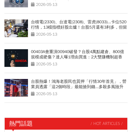
2026兩岸三地1000大
2026-05-13
台積電(2330)、台達電(2308)、雷虎(8033)...卡位520
行情，13檔指標好股出爐！台股5月還有3利多，但留
意超漲警訊
2026-05-13
00403A會重演00940破發？台股4萬點建倉、800億
規模成硬傷？達人曝1理由買進：2大雙賺機制超香
2026-05-13
台股熱爆！鴻海老股民也質押「行情30年首見」，營
業員透露「這2個時段」最能搶到錢...多殺多風險升
溫？
2026-05-13
熱門話題
/ HOT ARTICLES /