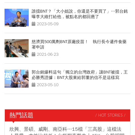
誰擋BNT？「大小姐說，你還是不要買了」…郭台銘
曝李大維打給他，被點名的都回應了
2023-05-09
慈濟買500萬劑BNT原廠疫苗！ 執行長今遞件食藥
署申請
2021-06-23
郭台銘爆料這句「獨立的台灣政府」讓BNT被擋，王
必勝秀證據：BNT大股東給郭董的信不是這樣寫
2023-05-10
熱門話題
/ HOT STORIES /
欣興、景碩、威剛、南亞科…15檔「三高股」這檔法