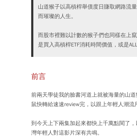
山道猴子以高槓桿舉債度日賺取網路流量
而璀璨的人生。
而股市裡難以計數的猴子們也同樣在上竄
是買入高槓桿ETF消耗時間價值，或是AL
前言
前兩天學徒我的臉書河道上就被海量的山道
鼠快轉給速速review完，以跟上年輕人潮流
到今天上下兩集加起來都快上千萬點閱了，以
灣年輕人對這影片深有共鳴。