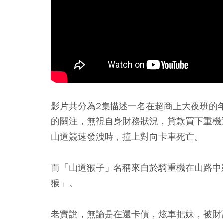
影片共分為2集描述一名在超商上大夜班的
的關注，無視自身財務狀況，貸款買下重機
山道競速發洩時，撞上對向卡車死亡。
而「山道猴子」名稱來自於騎重機在山路中
猴」。
老實說，無論是在還卡債，炫車把妹，被財富碾