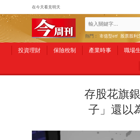
在今天看見明天
熱門：
市值型etf
股票股利
投資理財
保險稅制
產業時事
職場
存股花旗銀
子」還以