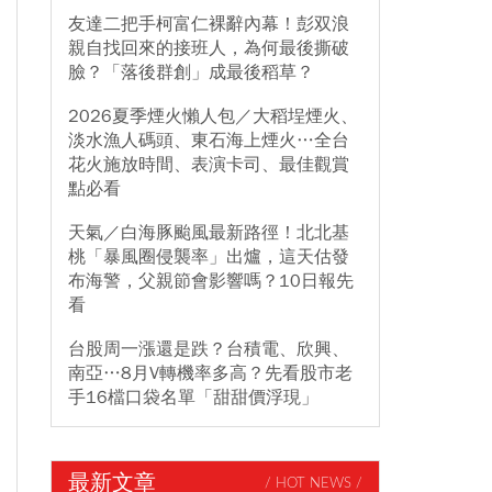
友達二把手柯富仁裸辭內幕！彭双浪
親自找回來的接班人，為何最後撕破
臉？「落後群創」成最後稻草？
2026夏季煙火懶人包／大稻埕煙火、
淡水漁人碼頭、東石海上煙火…全台
花火施放時間、表演卡司、最佳觀賞
點必看
天氣／白海豚颱風最新路徑！北北基
桃「暴風圈侵襲率」出爐，這天估發
布海警，父親節會影響嗎？10日報先
看
台股周一漲還是跌？台積電、欣興、
南亞…8月V轉機率多高？先看股市老
手16檔口袋名單「甜甜價浮現」
最新文章
/ HOT NEWS /