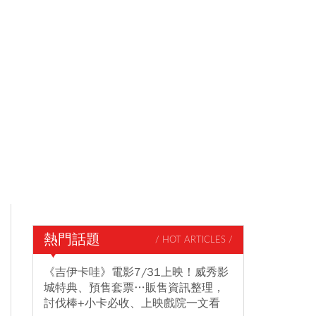
熱門話題
/ HOT ARTICLES /
《吉伊卡哇》電影7/31上映！威秀影
城特典、預售套票…販售資訊整理，
討伐棒+小卡必收、上映戲院一文看