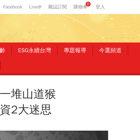
0
齡
ESG永續台灣
專題報導
今選頻道
裡一堆山道猴
資2大迷思