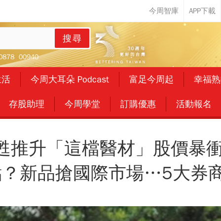
搜尋
0878
00940
生活
今周大耳朵 Podcast
富足今周起
幸福熟
存股助理
今周學堂
訂購優惠
活動報名
甦推升「這檔醫材」股價暴衝
？新品搶國際市場…5大券