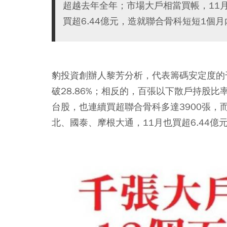
超越去年全年；市場大戶相當買帳，11
買超6.44億元，造就聯合骨科短短1個月
豹投資創辦人黎芳分析，代表籌碼安定度的千
破28.86%；相反的，百張以下散戶持股比率則
台股，也連續買超聯合骨科多達3900張，
北、國泰、摩根大通，11月也買超6.44億