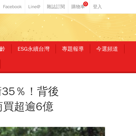
0
齡
ESG永續台灣
專題報導
今選頻道
35％！背後
商買超逾6億