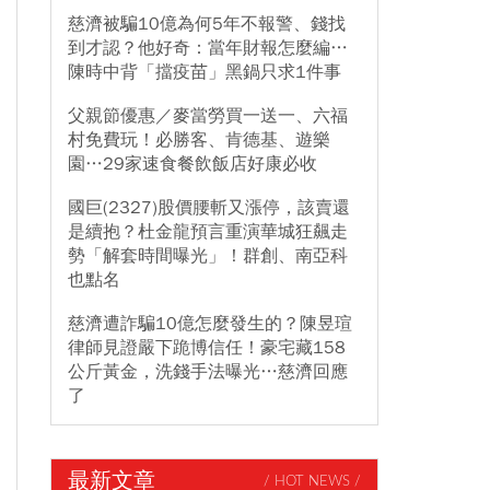
慈濟被騙10億為何5年不報警、錢找
到才認？他好奇：當年財報怎麼編…
陳時中背「擋疫苗」黑鍋只求1件事
父親節優惠／麥當勞買一送一、六福
村免費玩！必勝客、肯德基、遊樂
園…29家速食餐飲飯店好康必收
國巨(2327)股價腰斬又漲停，該賣還
是續抱？杜金龍預言重演華城狂飆走
勢「解套時間曝光」！群創、南亞科
也點名
慈濟遭詐騙10億怎麼發生的？陳昱瑄
律師見證嚴下跪博信任！豪宅藏158
公斤黃金，洗錢手法曝光…慈濟回應
了
最新文章
/ HOT NEWS /