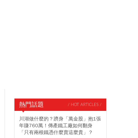
熱門話題
/ HOT ARTICLES /
川湖做什麼的？躋身「萬金股」抱1張
年賺760萬！傳產鐵工廠如何翻身
「只有兩根鐵憑什麼賣這麼貴」？