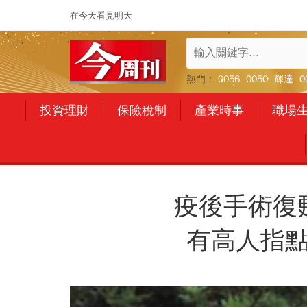
在今天看見明天
熱門：
0056
0050
輝達
0
投資理財
保險稅制
產業時事
職場
疫後手術復
有高人指點