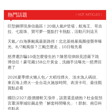
熱門話題
/ HOT ARTICLES /
巨型鋼彈現身信義區！20個人氣IP登場，航海王、哥吉
拉、七龍珠、寶可夢…盤點打卡熱點，活動只到這天
天氣／白海豚颱風最新路徑！北北基桃暴風圈侵襲率曝
光、8/7颱風假？三颱怎麼走，10日報先看
慈濟遭詐騙10億怎麼發生的？陳昱瑄律師見證嚴下跪
博信任！豪宅藏158公斤黃金，洗錢手法曝光…慈濟回
應了
2026夏季煙火懶人包／大稻埕煙火、淡水漁人碼頭、
東石海上煙火…全台花火施放時間、表演卡司、最佳觀
賞點必看
國巨(2327)股價腰斬又漲停，該賣還是續抱？杜金龍預
言重演華城狂飆走勢「解套時間曝光」！群創、南亞科
也點名