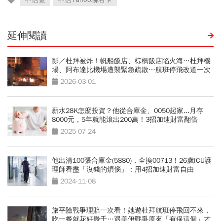
延伸閱讀
影／杜拜被炸！帆船飯店、棕櫚飯店陷火海…杜拜機
場、阿布達比機場遭襲緊急疏散…航班停飛改道一次
看
2026-03-01
薪水28K怎麼投資？他從合庫金、0050起家...月存
8000元，5年就能滾出200萬！3招加速財富翻倍
2025-07-24
他出清100張合庫金(5880)，全換00713！26歲ICU護
理師看盡「沒錢的煩惱」：用4招加速財富自由
2024-11-08
旅平險戰爭理賠一次看！她遊杜拜航班停飛回不來，
吃一餐就花好幾千…遇美伊戰爭原來「有保這個」才