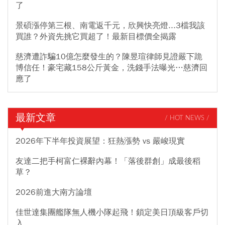
了
景碩漲停第三根、南電返千元，欣興快亮燈...3檔我該
買誰？外資先挑它買超了！最新目標價全揭露
慈濟遭詐騙10億怎麼發生的？陳昱瑄律師見證嚴下跪
博信任！豪宅藏158公斤黃金，洗錢手法曝光…慈濟回
應了
最新文章
/ HOT NEWS /
2026年下半年投資展望：狂熱漲勢 vs 嚴峻現實
友達二把手柯富仁裸辭內幕！「落後群創」成最後稻
草？
2026前進大南方論壇
佳世達集團艦隊無人機小隊起飛！鎖定美日頂級客戶切
入