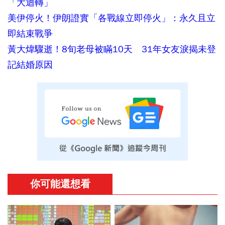
「大迴轉」
美伊停火！伊朗證實「各戰線立即停火」：永久且立
即結束戰爭
黃大煒驟逝！8旬老母被瞞10天 31年女友淚揭未登
記結婚原因