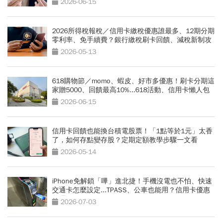
2026-06-15
2026所得稅報稅／信用卡繳稅優惠誰最多、12期分期
零利率、免手續費？銀行繳稅刷卡回饋、減稅新制攻
略
2026-05-13
618購物節／momo、蝦皮、好市多優惠！刷卡分期這
家贈5000、回饋最高10%...618活動、信用卡懶人包
2026-06-15
信用卡回饋也能換台積電股票！「1點等於1元」太香
了，如何存點變存股？定期定額教學步驟一文看
2026-05-14
iPhone免解鎖「嗶」進北捷！手機沒電也不怕、快速
交通卡怎麼設定...TPASS、公車也能用？信用卡優惠
整理
2026-07-03