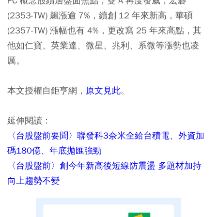
PC 概念股續居盤面焦點，雙 A 再度發威，宏碁
(2353-TW) 飆漲逾 7%，續創 12 年來新高，華碩
(2357-TW) 漲幅也有 4%，更改寫 25 年來高點，其
他如仁寶、英業達、微星、兆利、系微等漲勢也凌
厲。
本文授權自鉅亨網，
原文見此
。
延伸閱讀：
〈台股盤前要聞〉聯發科3奈米全給台積電、外資加
碼180億、年底拋匯強勁
〈台股盤前〉創今年新高後短線防震盪 多題材加持
向上趨勢不變