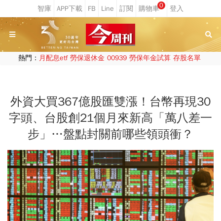
0
熱門：
月配息etf
勞保退休金
00939
勞保年金試算
存股名單
外資大買367億股匯雙漲！台幣再現30
字頭、台股創21個月來新高「萬八差一
步」…盤點封關前哪些領頭衝？