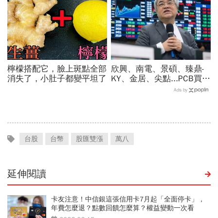
嗎
檸檬搭配它，臉上斑點全部
欣興、南電、景碩、臻鼎-
消失了，小肚子都變平坦了
KY、金居、尖點...PCB買誰
最賺？杜金龍點名「這檔」
Ads by
11月末升段首選，V轉反彈
最快
台股
台幣
股匯雙漲
萬八
延伸閱讀
卡友注意！中信銀這張信用卡7月起「全面停卡」，
年費怎麼退？點數回饋怎麼算？權益變動一次看