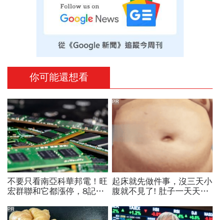
你可能還想看
PR
不要只看南亞科華邦電！旺
起床就先做件事，沒三天小
宏群聯和它都漲停，8記憶
腹就不見了! 肚子一天天變
體股各擁啥利多？華邦電法
小！
說時間就在今天，牛肉大塊
PR