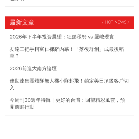
最新文章
/ HOT NEWS /
2026年下半年投資展望：狂熱漲勢 vs 嚴峻現實
友達二把手柯富仁裸辭內幕！「落後群創」成最後稻
草？
2026前進大南方論壇
佳世達集團艦隊無人機小隊起飛！鎖定美日頂級客戶切
入
今周刊30週年特輯｜更好的台灣：回望精彩風雲，預
見前瞻行動