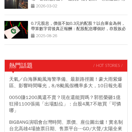
賠
2026-03-02
0.7元股息，價值不如0.3元的配股？以合庫金為例，
帶算數字背後真正報酬：配股配息哪個好，存股族必
看
2025-08-26
熱門話題
/ HOT STORIES /
天氣／白海豚颱風海警準備、最新路徑圖！豪大雨紫爆
區、影響時間曝光，8/8颱風假機率多大，10日報先看
0050賺1200萬還不賣？現在還能買嗎？郭哲榮砸1億
狂掃1100張揭「出場點位」：台股4萬7不敢買「可憐
哪」
BIGBANG演唱會台灣時間、票價、座位圖出爐！實名制
台北高雄4場搶票日期、售票平台…GD/大聲/太陽全來