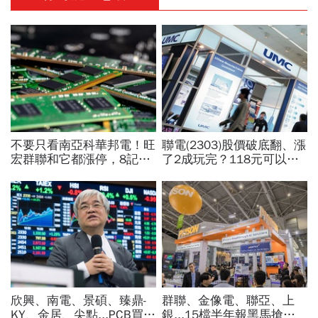
不要只看南亞科華邦電！旺
聯電(2303)股價破底翻、漲
宏群聯和它都漲停，8記憶
了2成玩完？118元可以
體股各擁啥利多？華邦電法
買？展望大好為何外資2天
說時間就在今天，牛肉大塊
賣超5.7萬張，可能原因曝
嗎
光
欣興、南電、景碩、臻鼎-
群聯、金像電、聯亞、上
KY、金居、尖點...PCB買誰
銀...15檔半年報黑馬搶先