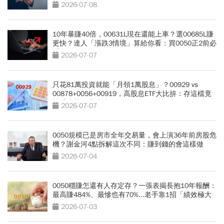
自由離越遠
2026-07-08
10年暴賺40倍，00631L現在還能上車？選00685L賺
更快？達人「漲跌3情境」算給你看：買0050正2前必
看
2026-07-07
只花81萬投資就能「月領1萬股息」？00929 vs
00878+0056+00919，高股息ETF大比拚：存這檔竟
能「少花30萬本金」
2026-07-07
0050規模已是房市全年交易量，會上演36年前房股危
機？謝金河4點拆解這次不同：賺到錢的會這樣做
2026-07-04
0050穩賺怎還有人存定存？一張表揭長抱10年報酬：
最高賺484%、最慘也有70%...老手靠1招「績效極大
化」
2026-07-03