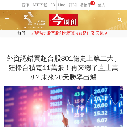
0
熱門：
市值型etf
股票股利怎麼算
esg是什麼
天氣
AI
外資認錯買超台股801億史上第二大、
狂掃台積電11萬張！再來穩了直上萬
8？未來20天勝率出爐