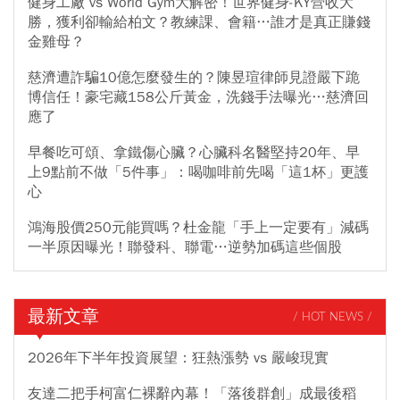
健身工廠 vs World Gym大解密！世界健身-KY營收大
勝，獲利卻輸給柏文？教練課、會籍…誰才是真正賺錢
金雞母？
慈濟遭詐騙10億怎麼發生的？陳昱瑄律師見證嚴下跪
博信任！豪宅藏158公斤黃金，洗錢手法曝光…慈濟回
應了
早餐吃可頌、拿鐵傷心臟？心臟科名醫堅持20年、早
上9點前不做「5件事」：喝咖啡前先喝「這1杯」更護
心
鴻海股價250元能買嗎？杜金龍「手上一定要有」減碼
一半原因曝光！聯發科、聯電…逆勢加碼這些個股
最新文章
/ HOT NEWS /
2026年下半年投資展望：狂熱漲勢 vs 嚴峻現實
友達二把手柯富仁裸辭內幕！「落後群創」成最後稻