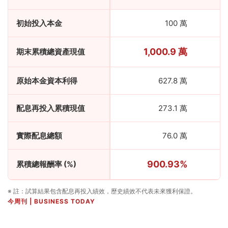
初始投入本金
100 萬
1,000.9 萬
期末累積總資產現值
原始本金資本利得
627.8 萬
配息再投入累積現值
273.1 萬
實際配息總額
76.0 萬
900.93%
累積總報酬率 (%)
※ 註：試算結果包含配息再投入績效，歷史績效不代表未來獲利保證。
今周刊 | BUSINESS TODAY