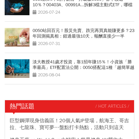
10％？00403A、00991A...拆解3檔主動式ETF，哪檔
最抗跌？
2026-07-24
0050站回百元！股災先賣、跌完再買真能賺更多？23
年回測揭真相：錯過最強10天，報酬直接少一半
2026-07-31
淡大教授41歲才投資，靠1招年賺15％！小資族「勝
率最高」ETF配置法公開：0050搭配這1種「越簡單越
好賺」
2026-08-04
熱門話題
/ HOT ARTICLES /
巨型鋼彈現身信義區！20個人氣IP登場，航海王、哥吉
拉、七龍珠、寶可夢…盤點打卡熱點，活動只到這天