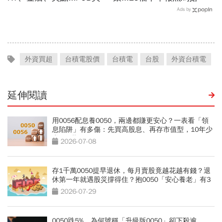
最賺？杜金龍點名「這檔」
卡位！分析師揭選股4指
Ads by
11月末升段首選，V轉反彈
標...真能複製鈺創、晶豪科
最快
噴一波？
外資買超
台積電股價
台積電
台股
外資台積電
延伸閱讀
用0056配息養0050，兩邊都賺更安心？一表看「領
息陷阱」有多傷：先買高股息、再存市值型，10年少
賺330萬
2026-07-08
存1千萬0050提早退休，每月賣股竟越花越有錢？退
休第一年就遇股災撐得住？抱0050「安心養老」有3
條件
2026-07-29
0050跌5%，為何號稱「升級版0050」卻下殺逾