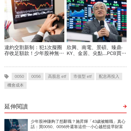
0050
0056
高股息 etf
市值型 etf
配息再投入
機會成本
延伸閱讀
少年股神賺夠了想辭職？施昇輝「43歲被離職」真心
話：買0050、0056外還靠這些…小心越想提早財富