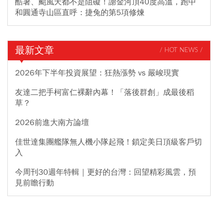
酷暑、颱風天都不是阻礙！謝金河頂40度高溫，跑中
和圓通寺山區直呼：捷兔的第5項修煉
最新文章
/ HOT NEWS /
2026年下半年投資展望：狂熱漲勢 vs 嚴峻現實
友達二把手柯富仁裸辭內幕！「落後群創」成最後稻
草？
2026前進大南方論壇
佳世達集團艦隊無人機小隊起飛！鎖定美日頂級客戶切
入
今周刊30週年特輯｜更好的台灣：回望精彩風雲，預
見前瞻行動