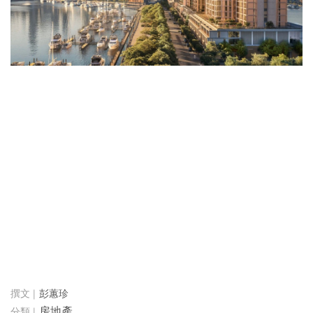
彭蕙珍
房地產