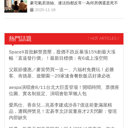
豪宅氣若游絲、連法拍都反常…為何房價還是死不
跌？
2025-11-18
熱門話題
/ HOT ARTICLES /
SpaceX首批解禁賣壓，股價不跌反暴漲15%創最大漲
幅「直逼發行價」！最新目標價：有6成上漲空間
父親節優惠／麥當勞買一送一、六福村免費玩！必勝
客、肯德基、遊樂園…29家速食餐飲飯店好康必收
aespa演唱會8/11台北大巨蛋登場！開唱時間、票價座
位圖、實名制規定、演唱會歌單懶人包
愛馬仕、香奈兒...兆基李建成涉吞7億送前妻滿屋精
品，遭羈押禁見！宏碁李文詳當董座才2天閃辭：發現
內部缺失