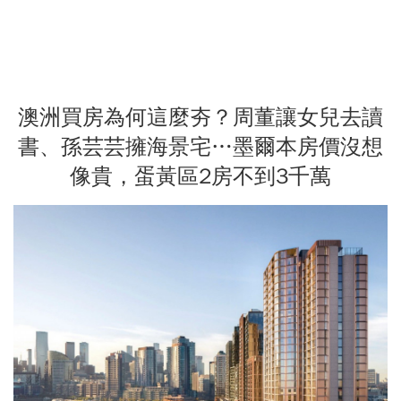
澳洲買房為何這麼夯？周董讓女兒去讀
書、孫芸芸擁海景宅…墨爾本房價沒想
像貴，蛋黃區2房不到3千萬