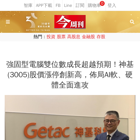
0
熱門：
投資
股票
高股息
金融股
存股
強固型電腦雙位數成長超越預期！神基
(3005)股價漲停創新高，佈局AI軟、硬
體全面進攻