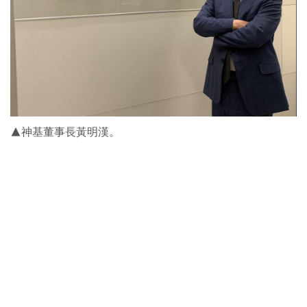
▲神基董事長黃明漢。