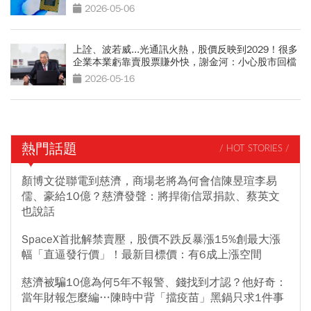
2026-05-06
上詮、波若威...光通訊火熱，股價反映到2029！很多
企業本業虧靠賣股票賺外快，謝金河：小心股市回檔
2026-05-16
熱門話題
/ HOT STORIES /
顏博文從聯電到慈濟，商場老將為何會信陳昱瑄李易
儒、豪給10億？慈濟發聲：將捍衛信眾捐款、蔡英文
也說話
SpaceX首批解禁賣壓，股價不跌反暴漲15%創最大漲
幅「直逼發行價」！最新目標價：有6成上漲空間
慈濟被騙10億為何5年不報警、錢找到才認？他好奇：
當年財報怎麼編…陳時中背「擋疫苗」黑鍋只求1件事