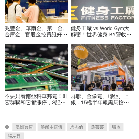
澳洲買房
墨爾本房價
周杰倫
孫芸芸
瑞地
張左昇