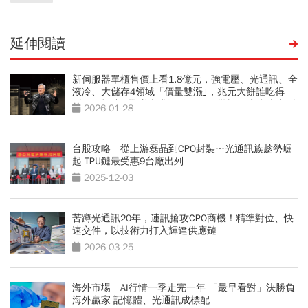
延伸閱讀
新伺服器單櫃售價上看1.8億元，強電壓、光通訊、全
液冷、大儲存4領域「價量雙漲｣，兆元大餅誰吃得
到？ 輝達AI戰隊大升級 —VR200機櫃56家台廠出列
2026-01-28
台股攻略 從上游磊晶到CPO封裝…光通訊族趁勢崛
起 TPU鏈最受惠9台廠出列
2025-12-03
苦蹲光通訊20年，連訊搶攻CPO商機！精準對位、快
速交件，以技術力打入輝達供應鏈
2026-03-25
海外市場 AI行情一季走完一年 「最早看對」決勝負
海外贏家 記憶體、光通訊成標配