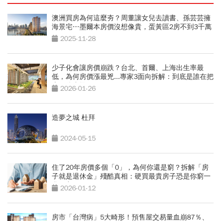
澳洲買房為何這麼夯？周董讓女兒去讀書、孫芸芸擁
海景宅…墨爾本房價沒想像貴，蛋黃區2房不到3千萬
2025-11-28
少子化會讓房價崩跌？台北、首爾、上海出生率最
低，為何房價漲最兇...專家3面向拆解：到底是誰在把
房價往上推？
2026-01-26
造夢之城 杜拜
2024-05-15
住了20年房價多個「0」，為何你還是窮？拆解「房
子就是退休金」殘酷真相：硬買最貴房子恐是你窮一
輩子主因
2026-01-12
房市「台灣病」5大畸形！預售屋交易量血崩87％、