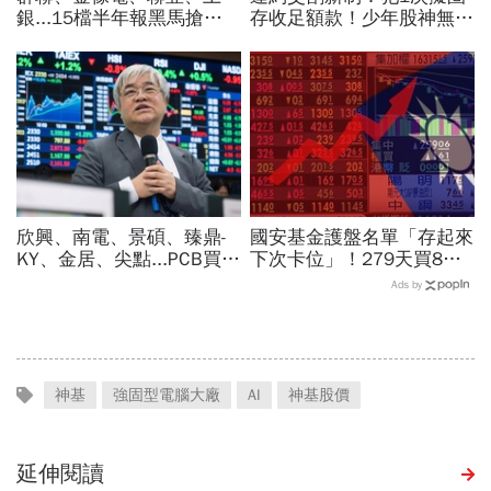
銀...15檔半年報黑馬搶先
存收足額款！少年股神無本
卡位！分析師揭選股4指
當沖翻車、前7月飆百億…
標...真能複製鈺創、晶豪科
違約交割後果「想貸款都
噴一波？
難」
欣興、南電、景碩、臻鼎-
國安基金護盤名單「存起來
KY、金居、尖點...PCB買誰
下次卡位」！279天買8檔
最賺？杜金龍點名「這檔」
翻倍賺百億：鴻海、台達
Ads by
11月末升段首選，V轉反彈
電...唯一金融股是它
最快
神基
強固型電腦大廠
AI
神基股價
延伸閱讀