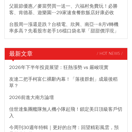
父親節優惠／麥當勞買一送一、六福村免費玩！必勝
客、肯德基、遊樂園…29家速食餐飲飯店好康必收
台股周一漲還是跌？台積電、欣興、南亞…8月V轉機
率多高？先看股市老手16檔口袋名單「甜甜價浮現」
最新文章
/ HOT NEWS /
2026年下半年投資展望：狂熱漲勢 vs 嚴峻現實
友達二把手柯富仁裸辭內幕！「落後群創」成最後稻
草？
2026前進大南方論壇
佳世達集團艦隊無人機小隊起飛！鎖定美日頂級客戶切
入
今周刊30週年特輯｜更好的台灣：回望精彩風雲，預