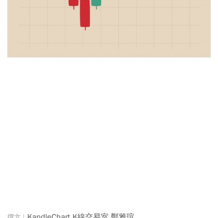
KandleChart K線交易室 鄭雅瑄