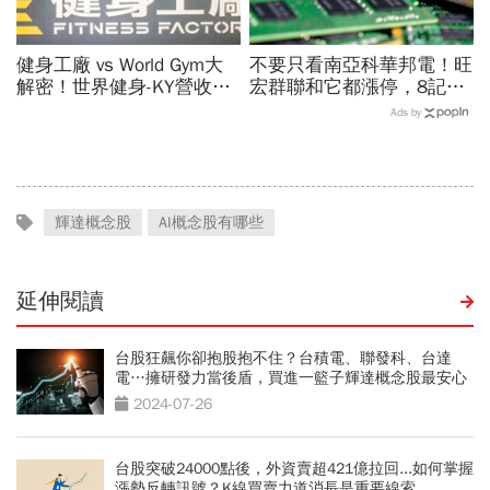
健身工廠 vs World Gym大
不要只看南亞科華邦電！旺
解密！世界健身-KY營收大
宏群聯和它都漲停，8記憶
勝，獲利卻輸給柏文？教練
體股各擁啥利多？華邦電法
Ads by
課、會籍…誰才是真正賺錢
說時間就在今天，牛肉大塊
金雞母？
嗎
輝達概念股
AI概念股有哪些
延伸閱讀
台股狂飆你卻抱股抱不住？台積電、聯發科、台達
電…擁研發力當後盾，買進一籃子輝達概念股最安心
2024-07-26
台股突破24000點後，外資賣超421億拉回...如何掌握
漲勢反轉訊號？K線買賣力道消長是重要線索