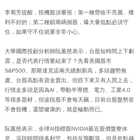
李蜀芳提醒，投機股須審視：第一種營收不亮麗、獲
利不好的；第二種鎖籌碼個股，爆大量低點必須守
住，如果守不住就要非常小心。
大華國際投顧分析師阮蕙慈表示，台股短時間上下劇
震，是否代表行情要結束了？先看美國股市
S&P500、那斯達克這兩天續創新高，多頭趨勢無
虞。台股高點有資金賣出、但跌下來又有人買上去，
行情走多頭是因為AI，帶動半導體、電力、工業4.0
等很多題材，但波段股不會每天飆，目前台股盤勢並
不會投機，還蠻健康的，就是輪動而已。
阮蕙慈表示，全球AI指標股NVIDIA最近股價盤整休
息，這段時間很多利空，包括反壟斷等，但是低點越