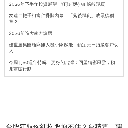
2026年下半年投資展望：狂熱漲勢 vs 嚴峻現實
友達二把手柯富仁裸辭內幕！「落後群創」成最後稻
草？
2026前進大南方論壇
佳世達集團艦隊無人機小隊起飛！鎖定美日頂級客戶切
入
今周刊30週年特輯｜更好的台灣：回望精彩風雲，預
見前瞻行動
台股狂飆你卻抱股抱不住？台積電、聯