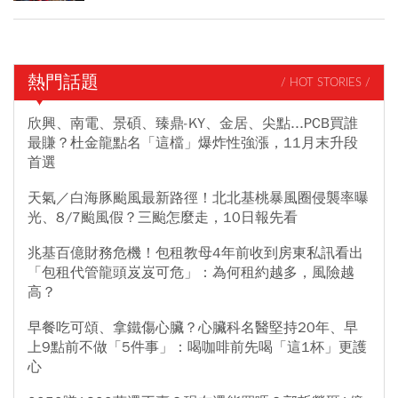
熱門話題
/ HOT STORIES /
欣興、南電、景碩、臻鼎-KY、金居、尖點...PCB買誰
最賺？杜金龍點名「這檔」爆炸性強漲，11月末升段
首選
天氣／白海豚颱風最新路徑！北北基桃暴風圈侵襲率曝
光、8/7颱風假？三颱怎麼走，10日報先看
兆基百億財務危機！包租教母4年前收到房東私訊看出
「包租代管龍頭岌岌可危」：為何租約越多，風險越
高？
早餐吃可頌、拿鐵傷心臟？心臟科名醫堅持20年、早
上9點前不做「5件事」：喝咖啡前先喝「這1杯」更護
心