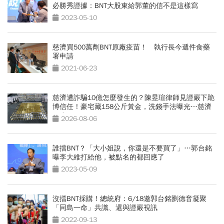
必勝秀證據：BNT大股東給郭董的信不是這樣寫
2023-05-10
慈濟買500萬劑BNT原廠疫苗！ 執行長今遞件食藥
署申請
2021-06-23
慈濟遭詐騙10億怎麼發生的？陳昱瑄律師見證嚴下跪
博信任！豪宅藏158公斤黃金，洗錢手法曝光…慈濟
回應了
2026-08-06
誰擋BNT？「大小姐說，你還是不要買了」…郭台銘
曝李大維打給他，被點名的都回應了
2023-05-09
沒擋BNT採購！總統府：6/18邀郭台銘劉德音凝聚
「同島一命」共識、還與證嚴視訊
2022-09-13