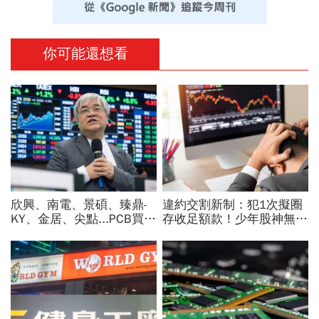
你可能還想看
欣興、南電、景碩、臻鼎-
違約交割新制：犯1次擬圈
KY、金居、尖點...PCB買誰
存收足額款！少年股神無本
最賺？杜金龍點名「這檔」
當沖翻車、前7月飆百億…
11月末升段首選，V轉反彈
違約交割後果「想貸款都
最快
難」