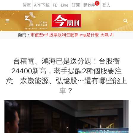
0
熱門：
市值型etf
股票股利怎麼算
esg是什麼
天氣
AI
台積電、鴻海已是送分題！台股衝
24400新高，老手提醒2種個股要注
意 森崴能源、弘憶股…還有哪些能上
車？