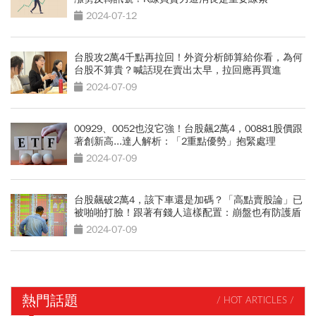
2024-07-12
台股攻2萬4千點再拉回！外資分析師算給你看，為何
台股不算貴？喊話現在賣出太早，拉回應再買進
2024-07-09
00929、0052也沒它強！台股飆2萬4，00881股價跟
著創新高...達人解析：「2重點優勢」抱緊處理
2024-07-09
台股飆破2萬4，該下車還是加碼？「高點賣股論」已
被啪啪打臉！跟著有錢人這樣配置：崩盤也有防護盾
2024-07-09
熱門話題
/ HOT ARTICLES /