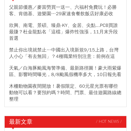
父親節優惠／麥當勞買一送一、六福村免費玩！必勝
客、肯德基、遊樂園…29家速食餐飲飯店好康必收
欣興、南電、景碩、臻鼎-KY、金居、尖點...PCB買誰
最賺？杜金龍點名「這檔」爆炸性強漲，11月末升段
首選
禁止你出境就禁止…中國出入境新規9/15上路，台灣
人小心「有去無回」？4種職業特別注意：前例在這
天氣／白海豚颱風海警準備、最新路徑圖！豪大雨紫爆
區、影響時間曝光，8/8颱風假機率多大，10日報先看
木柵動物園夜間開放！暑假限定、60元星光票有哪些
動物可以看？要預約嗎？時間、門票、最佳遊園路線總
整理
最新文章
/ HOT NEWS /