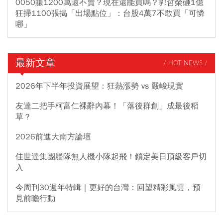
0050賺1200萬還不賣？現在還能買嗎？郭哲榮砸1億
狂掃1100張揭「出場點位」：台股4萬7不敢買「可憐
哪」
最新文章
/ HOT NEWS /
2026年下半年投資展望：狂熱漲勢 vs 嚴峻現實
友達二把手柯富仁裸辭內幕！「落後群創」成最後稻
草？
2026前進大南方論壇
佳世達集團艦隊無人機小隊起飛！鎖定美日頂級客戶切
入
今周刊30週年特輯｜更好的台灣：回望精彩風雲，預
見前瞻行動