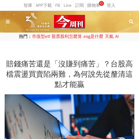
0
熱門：
市值型etf
股票股利怎麼算
esg是什麼
天氣
AI
賠錢痛苦還是「沒賺到痛苦」？台股高
檔震盪買賣陷兩難，為何說先從釐清這
點才能贏