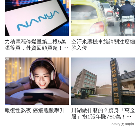
力積電漲停爆量第二根5萬
空汙來襲機車族請關注癌細
張等買，外資回頭買超！華
胞入侵
邦電、南亞科、旺宏都狂飆
選誰：關鍵要看這數字
PR
報復性熬夜 癌細胞數攀升
川湖做什麼的？躋身「萬金
股」抱1張年賺760萬！傳
產鐵工廠如何翻身「只有兩
Ads by
根鐵憑什麼賣這麼貴」？