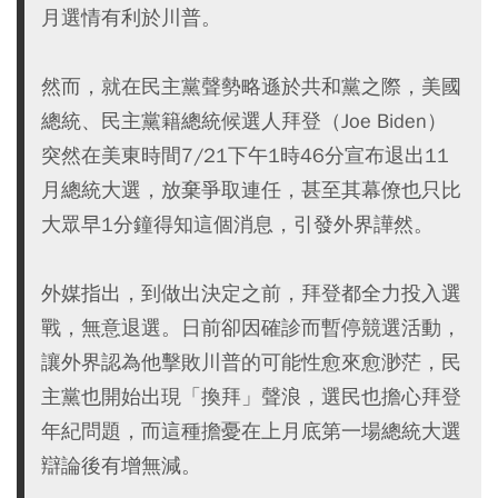
月選情有利於川普。
然而，就在民主黨聲勢略遜於共和黨之際，美國
總統、民主黨籍總統候選人拜登（Joe Biden）
突然在美東時間7/21下午1時46分宣布退出11
月總統大選，放棄爭取連任，甚至其幕僚也只比
大眾早1分鐘得知這個消息，引發外界譁然。
外媒指出，到做出決定之前，拜登都全力投入選
戰，無意退選。日前卻因確診而暫停競選活動，
讓外界認為他擊敗川普的可能性愈來愈渺茫，民
主黨也開始出現「換拜」聲浪，選民也擔心拜登
年紀問題，而這種擔憂在上月底第一場總統大選
辯論後有增無減。