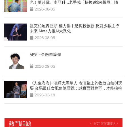
光！華邦電、南亞科...老手喊「快換9檔AI飆股」賺
Q3大行情
2026-08-05
祖克柏炮轟巨頭 權力集中恐扼殺創新 反對少數主導
未來 Meta力推AI大眾化
2026-08-05
AI投下金融未爆彈
2026-08-05
《人生海海》演繹大馬華人 表演路上的收放自如與玩
耍 金馬最佳女配角陳雪甄：誠實面對脆弱，才能擁抱
自由
2026-03-18
熱門話題
/ HOT STORIES /