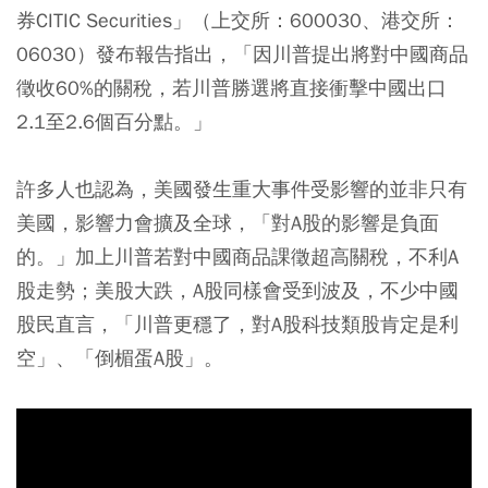
券CITIC Securities」（上交所：600030、港交所：
06030）發布報告指出，「因川普提出將對中國商品
徵收60%的關稅，若川普勝選將直接衝擊中國出口
2.1至2.6個百分點。」
許多人也認為，美國發生重大事件受影響的並非只有
美國，影響力會擴及全球，「對A股的影響是負面
的。」加上川普若對中國商品課徵超高關稅，不利A
股走勢；美股大跌，A股同樣會受到波及，不少中國
股民直言，「川普更穩了，對A股科技類股肯定是利
空」、「倒楣蛋A股」。