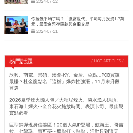
2024-07-12
你拉低平均了嗎？「微富世代」平均每月投資1.7萬
元，最愛台幣存匯款與台股交易
2024-07-11
熱門話題
/ HOT ARTICLES /
欣興、南電、景碩、臻鼎-KY、金居、尖點...PCB買誰
最賺？杜金龍點名「這檔」爆炸性強漲，11月末升段
首選
2026夏季煙火懶人包／大稻埕煙火、淡水漁人碼頭、
東石海上煙火…全台花火施放時間、表演卡司、最佳觀
賞點必看
巨型鋼彈現身信義區！20個人氣IP登場，航海王、哥吉
拉、七龍珠、寶可夢…盤點打卡熱點，活動只到這天