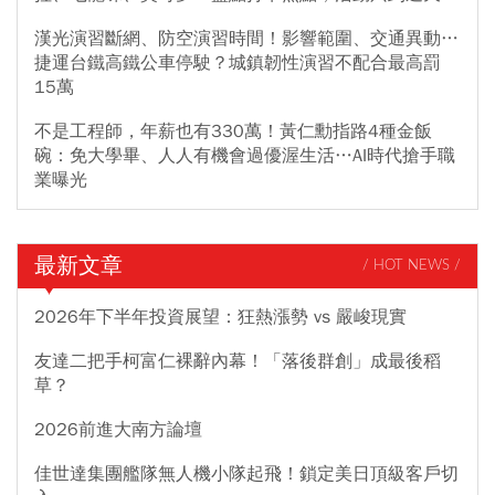
漢光演習斷網、防空演習時間！影響範圍、交通異動…
捷運台鐵高鐵公車停駛？城鎮韌性演習不配合最高罰
15萬
不是工程師，年薪也有330萬！黃仁勳指路4種金飯
碗：免大學畢、人人有機會過優渥生活…AI時代搶手職
業曝光
最新文章
/ HOT NEWS /
2026年下半年投資展望：狂熱漲勢 vs 嚴峻現實
友達二把手柯富仁裸辭內幕！「落後群創」成最後稻
草？
2026前進大南方論壇
佳世達集團艦隊無人機小隊起飛！鎖定美日頂級客戶切