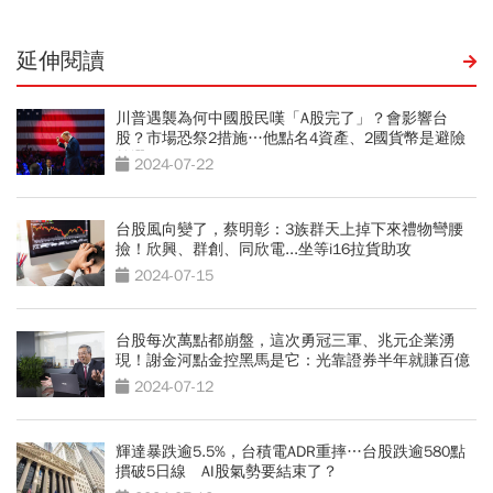
延伸閱讀
川普遇襲為何中國股民嘆「A股完了」？會影響台
股？市場恐祭2措施…他點名4資產、2國貨幣是避險
首選
2024-07-22
台股風向變了，蔡明彰：3族群天上掉下來禮物彎腰
撿！欣興、群創、同欣電...坐等i16拉貨助攻
2024-07-15
台股每次萬點都崩盤，這次勇冠三軍、兆元企業湧
現！謝金河點金控黑馬是它：光靠證券半年就賺百億
2024-07-12
輝達暴跌逾5.5%，台積電ADR重摔…台股跌逾580點
摜破5日線 AI股氣勢要結束了？