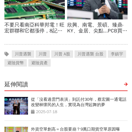
川普遇襲
川普
川普 A股
川普遇襲 台股
李鎮宇
避險貨幣
避險資產
延伸閱讀
從「沒看過雲門表演」到託付30年，蔡宏圖一通電話
改變林懷民的人生，實現為台灣起舞的夢
2025-07-18
外資空單創高＝台股要崩？9萬口期貨空單原因曝