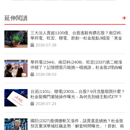
延伸閱讀
三大法人賣超1100億、台股逃殺有鑽石股？南亞科、
華邦電、旺宏、聯電、群創…杜金龍點3檔迎「黃金
坑」買點
2026-07-28
華邦電(2344)、南亞科(2408)、旺宏(2337)第二根漲
停穩了？記憶體股只能挑一檔挑誰，杜金龍2理由喊
選它
2026-08-03
台泥(1101)、聯電(2303)... 台股7-9月洗盤期買什麼？
杜金龍獨門避險操作曝光：為何先別碰主動式ETF？
2026-07-24
國巨(2327)股價腰斬又漲停，該賣還是續抱？杜金龍
預言重演華城狂飆走勢「解套時間曝光」！群創、南