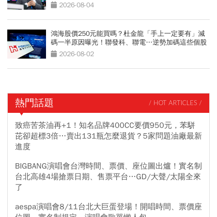
亞科也點名
2026-08-04
鴻海股價250元能買嗎？杜金龍「手上一定要有」減
碼一半原因曝光！聯發科、聯電…逆勢加碼這些個股
2026-08-02
熱門話題
/ HOT ARTICLES /
致癌苦茶油再+1！知名品牌400CC要價950元，苯駢
芘卻超標3倍…賣出131瓶怎麼退貨？5家問題油廠最新
進度
BIGBANG演唱會台灣時間、票價、座位圖出爐！實名制
台北高雄4場搶票日期、售票平台…GD/大聲/太陽全來
了
aespa演唱會8/11台北大巨蛋登場！開唱時間、票價座