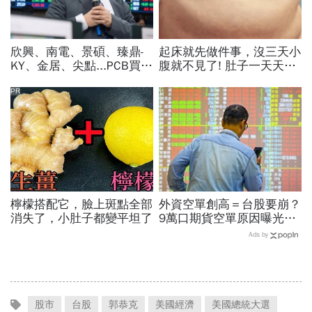
欣興、南電、景碩、臻鼎-
起床就先做件事，沒三天小
KY、金居、尖點...PCB買誰
腹就不見了! 肚子一天天變
最賺？杜金龍點名「這檔」
小！
11月末升段首選，V轉反彈
PR
最快
檸檬搭配它，臉上斑點全部
外資空單創高＝台股要崩？
消失了，小肚子都變平坦了
9萬口期貨空單原因曝光！
華邦電、南亞科...老手喊
Ads by
「快換9檔AI飆股」賺Q3大
行情
股市
台股
郭恭克
美國經濟
美國總統大選