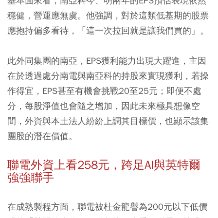
基本面來看，南亞科今、明兩年的EPS預估表現依然
穩健，營運應無虞。他強調，對於這類低基期的股票
應抱持偏多看待，「這一次拉回就是讓我們買的」。
此外同集團的南亞，EPS獲利能力出現大躍進，主因
在於透過處分南電與南亞科的持股來實現獲利，若操
作得宜，EPS甚至有機會挑戰20至25元；即便不處
分，每股淨值也會隨之增加，因此未來極具想像空
間，外資與本土法人紛紛上調其目標價，也顯示該集
團股的潛在價值。
聯電外資上看258元，跨足AI與英特爾
強強聯手
在成熟製程方面，聯電被杜金龍譽為200元以下低價