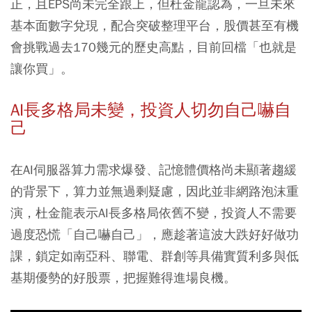
正，且EPS尚未完全跟上，但杜金龍認為，一旦未來
基本面數字兌現，配合突破整理平台，股價甚至有機
會挑戰過去170幾元的歷史高點，目前回檔「也就是
讓你買」。
AI長多格局未變，投資人切勿自己嚇自
己
在AI伺服器算力需求爆發、記憶體價格尚未顯著趨緩
的背景下，算力並無過剩疑慮，因此並非網路泡沫重
演，杜金龍表示AI長多格局依舊不變，投資人不需要
過度恐慌「自己嚇自己」，應趁著這波大跌好好做功
課，鎖定如南亞科、聯電、群創等具備實質利多與低
基期優勢的好股票，把握難得進場良機。