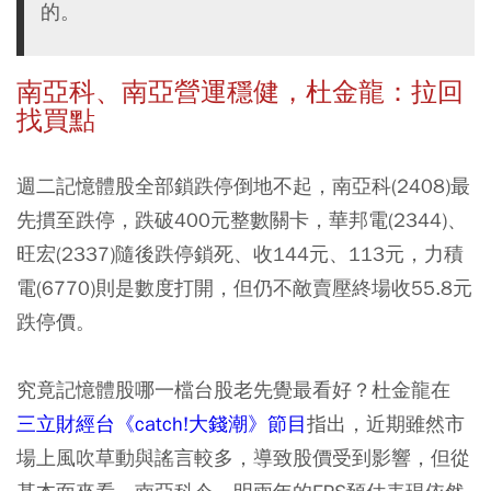
的。
南亞科、南亞營運穩健，杜金龍：拉回
找買點
週二記憶體股全部鎖跌停倒地不起，南亞科(2408)最
先摜至跌停，跌破400元整數關卡，華邦電(2344)、
旺宏(2337)隨後跌停鎖死、收144元、113元，力積
電(6770)則是數度打開，但仍不敵賣壓終場收55.8元
跌停價。
究竟記憶體股哪一檔台股老先覺最看好？杜金龍在
三立財經台《catch!大錢潮》節目
指出，近期雖然市
場上風吹草動與謠言較多，導致股價受到影響，但從