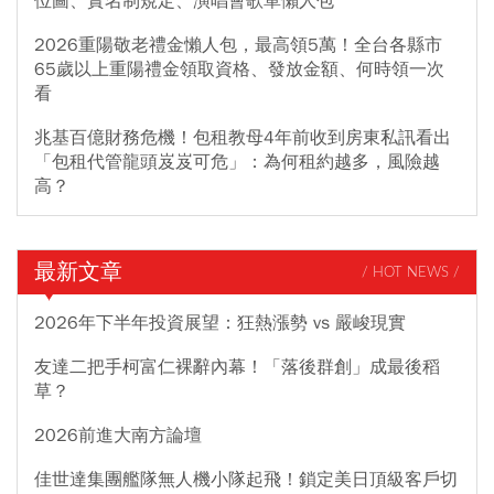
位圖、實名制規定、演唱會歌單懶人包
2026重陽敬老禮金懶人包，最高領5萬！全台各縣市
65歲以上重陽禮金領取資格、發放金額、何時領一次
看
兆基百億財務危機！包租教母4年前收到房東私訊看出
「包租代管龍頭岌岌可危」：為何租約越多，風險越
高？
最新文章
/ HOT NEWS /
2026年下半年投資展望：狂熱漲勢 vs 嚴峻現實
友達二把手柯富仁裸辭內幕！「落後群創」成最後稻
草？
2026前進大南方論壇
佳世達集團艦隊無人機小隊起飛！鎖定美日頂級客戶切