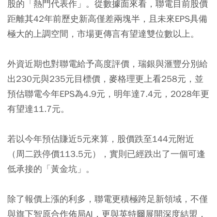
股的「熱門代表作」。從數據面來看，聯電目前股價
距離其42年前歷史新高僅差兩塊半，且未來EPS具備
極大的上調空間，市場更傳言有望達雙位數以上。
外資近期也對聯電給予高度評價，瑞銀與滙豐分別給
出230元與235元目標價，麥格理更上看258元，並
預估聯電今年EPS為4.9元，明年達7.4元，2028年更
有望達11.7元。
若以今年預估賺近5元來算，股價跌至144元附近
（周二跌停價113.5元），實則已經跌出了一個可逢
低承接的「黃金坑」。
除了報價上漲的利多，聯電更積極跨足新領域，不僅
與旗下智原合作佈局AI，更與英特爾展開深度結盟，