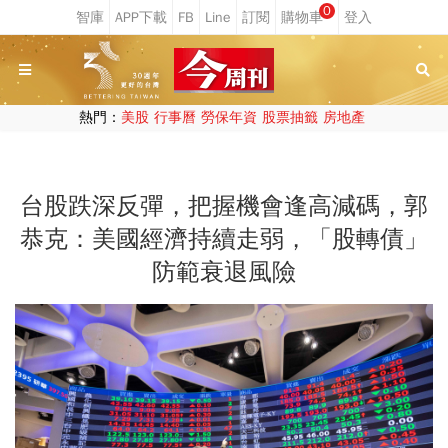
0
熱門：
美股
行事曆
勞保年資
股票抽籤
房地產
台股跌深反彈，把握機會逢高減碼，郭
恭克：美國經濟持續走弱，「股轉債」
防範衰退風險