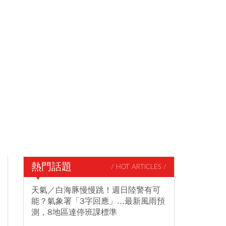
熱門話題
/ HOT ARTICLES /
天氣／白海豚慢慢跳！週日陸警有可
能？氣象署「3字回應」...最新風雨預
測，8地區達停班課標準