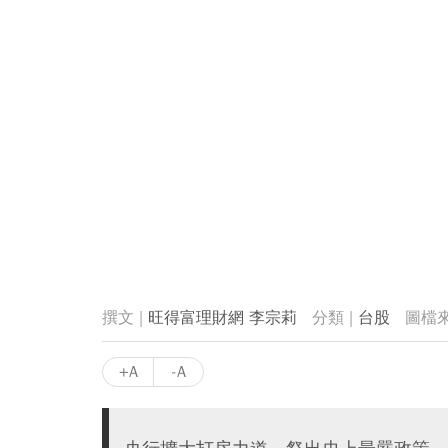
旺得富理財網 李宗莉
台股
+A
-A