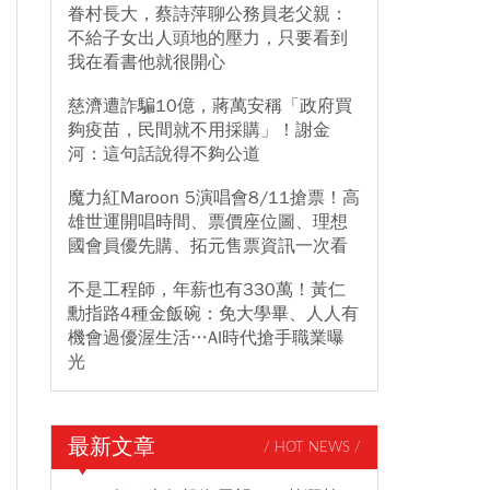
眷村長大，蔡詩萍聊公務員老父親：
不給子女出人頭地的壓力，只要看到
我在看書他就很開心
慈濟遭詐騙10億，蔣萬安稱「政府買
夠疫苗，民間就不用採購」！謝金
河：這句話說得不夠公道
魔力紅Maroon 5演唱會8/11搶票！高
雄世運開唱時間、票價座位圖、理想
國會員優先購、拓元售票資訊一次看
不是工程師，年薪也有330萬！黃仁
勳指路4種金飯碗：免大學畢、人人有
機會過優渥生活…AI時代搶手職業曝
光
最新文章
/ HOT NEWS /