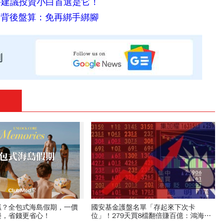
老手建議投資小白首選是它！
曝背後盤算：免再綁手綁腳
抓？全包式海島假期，一價
國安基金護盤名單「存起來下次卡
樂，省錢更省心！
位」！279天買8檔翻倍賺百億：鴻海、