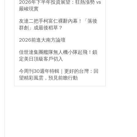
2026年下半年投資展望：狂熱漲勢 vs
嚴峻現實
友達二把手柯富仁裸辭內幕！「落後
群創」成最後稻草？
2026前進大南方論壇
佳世達集團艦隊無人機小隊起飛！鎖
定美日頂級客戶切入
今周刊30週年特輯｜更好的台灣：回
望精彩風雲，預見前瞻行動