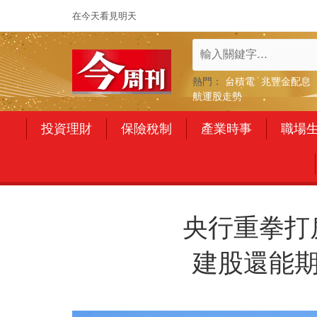
在今天看見明天
熱門：
台積電
兆豐金配息
航運股走勢
投資理財
保險稅制
產業時事
職場
央行重拳打
建股還能期