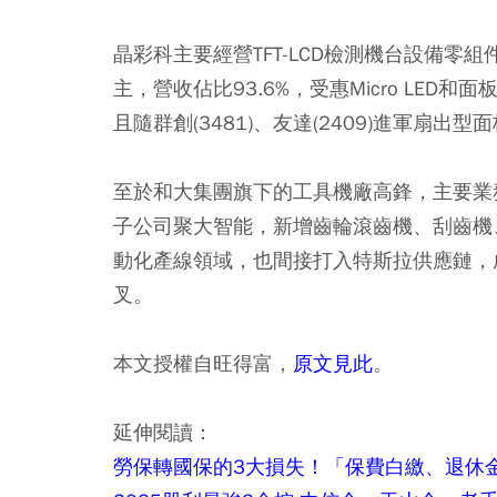
晶彩科主要經營TFT-LCD檢測機台設備零
主，營收佔比93.6%，受惠Micro LED和
且隨群創(3481)、友達(2409)進軍扇出
至於和大集團旗下的工具機廠高鋒，主要業
子公司聚大智能，新增齒輪滾齒機、刮齒機
動化產線領域，也間接打入特斯拉供應鏈，
叉。
本文授權自旺得富，
原文見此
。
延伸閱讀：
勞保轉國保的3大損失！「保費白繳、退休