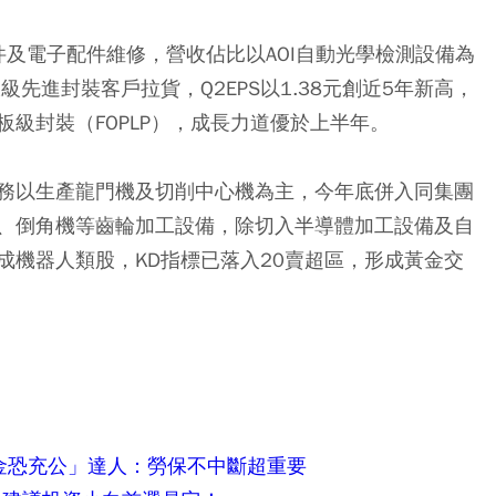
組件及電子配件維修，營收佔比以AOI自動光學檢測設備為
面板級先進封裝客戶拉貨，Q2EPS以1.38元創近5年新高，
型面板級封裝（FOPLP），成長力道優於上半年。
務以生產龍門機及切削中心機為主，今年底併入同集團
、倒角機等齒輪加工設備，除切入半導體加工設備及自
成機器人類股，KD指標已落入20賣超區，形成黃金交
金恐充公」達人：勞保不中斷超重要