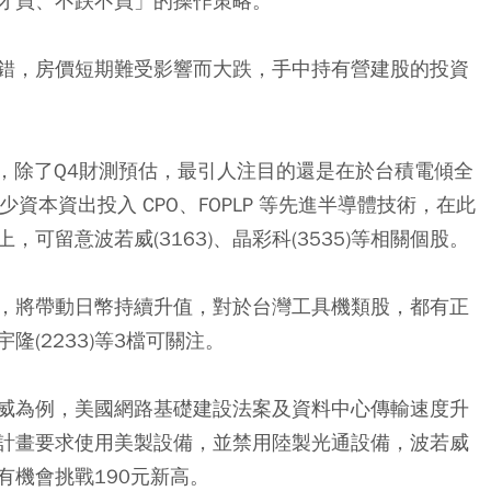
才買、不跌不買」的操作策略。
錯，房價短期難受影響而大跌，手中持有營建股的投資
會，除了Q4財測預估，最引人注目的還是在於台積電傾全
資本資出投入 CPO、FOPLP 等先進半導體技術，在此
可留意波若威(3163)、晶彩科(3535)等相關個股。
，將帶動日幣持續升值，對於台灣工具機類股，都有正
宇隆(2233)等3檔可關注。
威為例，美國網路基礎建設法案及資料中心傳輸速度升
計畫要求使用美製設備，並禁用陸製光通設備，波若威
有機會挑戰190元新高。