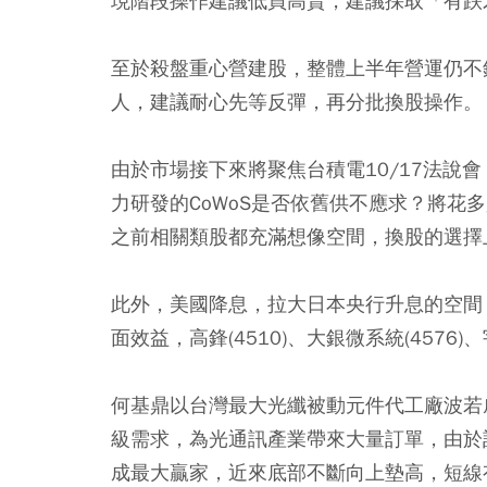
現階段操作建議低買高賣，建議採取「有跌
至於殺盤重心營建股，整體上半年營運仍不
人，建議耐心先等反彈，再分批換股操作。
由於市場接下來將聚焦台積電10/17法說
力研發的CoWoS是否依舊供不應求？將花多少
之前相關類股都充滿想像空間，換股的選擇上，
此外，美國降息，拉大日本央行升息的空間
面效益，高鋒(4510)、大銀微系統(4576)、
何基鼎以台灣最大光纖被動元件代工廠波若
級需求，為光通訊產業帶來大量訂單，由於
成最大贏家，近來底部不斷向上墊高，短線