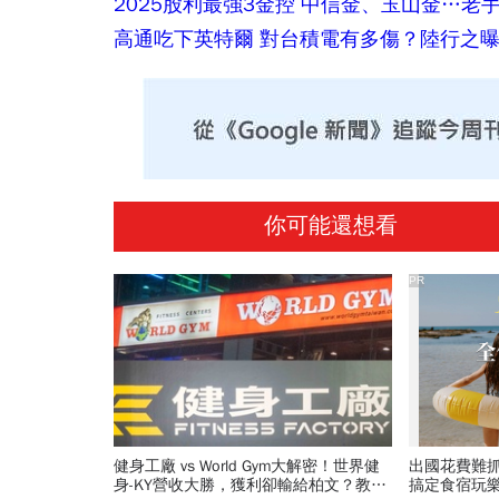
2025股利最強3金控 中信金、玉山金…
高通吃下英特爾 對台積電有多傷？陸行之
你可能還想看
PR
健身工廠 vs World Gym大解密！世界健
出國花費難
身-KY營收大勝，獲利卻輸給柏文？教練
搞定食宿玩