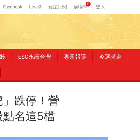
0
齡
ESG永續台灣
專題報導
今選頻道
虎」跌停！營
股點名這5檔