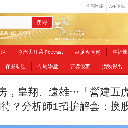
搜尋
股票抽籤
00929
生活
今周大耳朵 Podcast
富足今周起
幸福熟
存股助理
今周學堂
訂購優惠
活動報名
房，皇翔、遠雄…「營建五
待？分析師1招拚解套：換