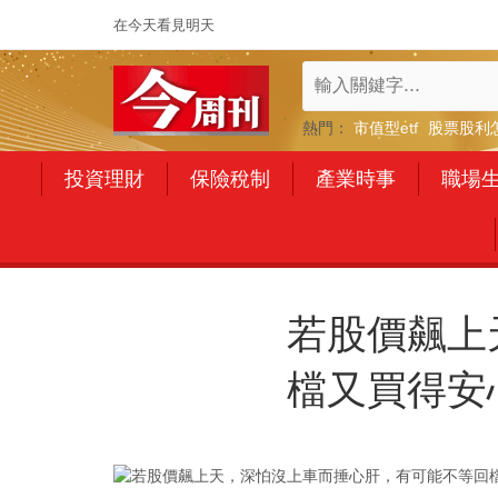
在今天看見明天
熱門：
市值型etf
股票股利
投資理財
保險稅制
產業時事
職場
若股價飆上
檔又買得安