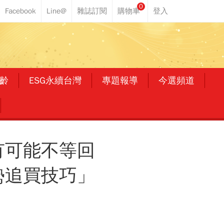
0
齡
ESG永續台灣
專題報導
今選頻道
有可能不等回
勢追買技巧」