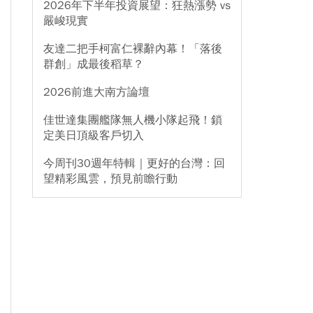
2026年下半年投資展望：狂熱漲勢 vs
嚴峻現實
友達二把手柯富仁裸辭內幕！「落後
群創」成最後稻草？
2026前進大南方論壇
佳世達集團艦隊無人機小隊起飛！鎖
定美日頂級客戶切入
今周刊30週年特輯｜更好的台灣：回
望精彩風雲，預見前瞻行動