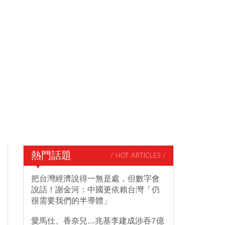
熱門話題
/ HOT ARTICLES /
把台灣經濟說得一無是處，但數字會
說話！謝金河：中國更依賴台灣「仍
很需要我們的半導體」
愛馬仕、香奈兒...兆基李建成涉吞7億