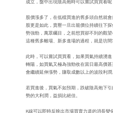
成立，盤中出現陰高炮時可以嘗試買買看呢
股價漲多了，在低檔買進的舊多頭自然就會
股更是如此，賣壓一旦出籠價位持續往下探
勢強勁，萬眾矚目，之前想買卻不到的觀望
這種舊多離場、新多進場的過程，就是坊間
此時，可以嘗試買買看，如果買氣持續湧進
轉陽，如買氣又極為強勁收在當日最高價甚
會繼續延伸漲勢，賺取成數以上的波段利潤
若買進後，買氣不如預期，跌破陰高炮下引
勢的大利潤，益損比絕佳。
K線可以即時反映出市場買賣力道的消長變