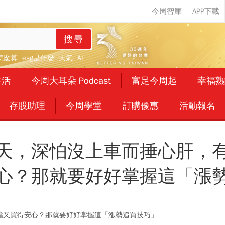
搜尋
怎麼算
esg是什麼
天氣
AI
生活
今周大耳朵 Podcast
富足今周起
幸福熟
存股助理
今周學堂
訂購優惠
活動報名
天，深怕沒上車而捶心肝，
心？那就要好好掌握這「漲