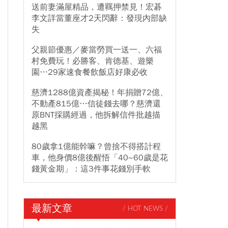
送前妻滿屋精品，遭羈押禁見！宏碁
李文詳當董座才2天閃辭：發現內部缺
失
父親節優惠／麥當勞買一送一、六福
村免費玩！必勝客、肯德基、遊樂
園…29家速食餐飲飯店好康必收
慈濟1288億資產揭秘！年捐贈72億、
不動產815億…信徒錢去哪？慈濟還
原BNT採購經過，他拆解信件批越描
越黑
80歲拿1億能幹嘛？曾捨不得搭計程
車，他身價8億後醒悟「40~60歲是花
錢黃金期」：這3件事花錢別手軟
最新文章
/ HOT NEWS /