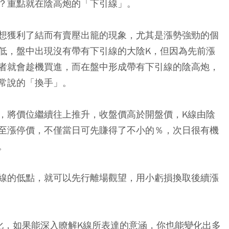
？重點就在陰高炮的「下引線」。
想獲利了結而有賣壓出籠的現象，尤其是漲勢強勁的個
低，盤中出現沒有帶有下引線的大陰K，但因為先前漲
者就會趁機買進，而在盤中形成帶有下引線的陰高炮，
常說的「換手」。
，將價位繼續往上推升，收盤價高於開盤價，K線由陰
至漲停價，不僅當日可先賺得了不小的％，次日很有機
。
線的低點，就可以先行離場觀望，用小虧損換取後續漲
化，如果能深入瞭解K線所表達的意涵，你也能變化出多