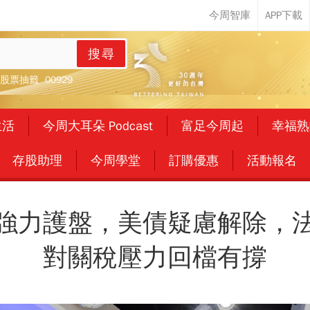
搜尋
股票抽籤
00929
生活
今周大耳朵 Podcast
富足今周起
幸福熟
存股助理
今周學堂
訂購優惠
活動報名
強力護盤，美債疑慮解除，
對關稅壓力回檔有撐