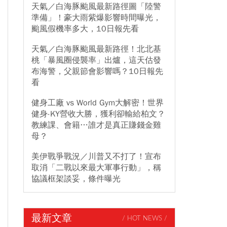
天氣／白海豚颱風最新路徑圖「陸警
準備」！豪大雨紫爆影響時間曝光，
颱風假機率多大，10日報先看
天氣／白海豚颱風最新路徑！北北基
桃「暴風圈侵襲率」出爐，這天估發
布海警，父親節會影響嗎？10日報先
看
健身工廠 vs World Gym大解密！世界
健身-KY營收大勝，獲利卻輸給柏文？
教練課、會籍…誰才是真正賺錢金雞
母？
美伊戰爭戰況／川普又不打了！宣布
取消「二戰以來最大軍事行動」，稱
協議框架談妥，條件曝光
最新文章
/ HOT NEWS /