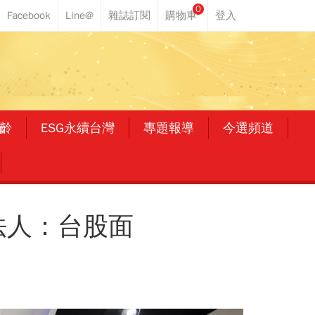
0
齡
ESG永續台灣
專題報導
今選頻道
法人：台股面