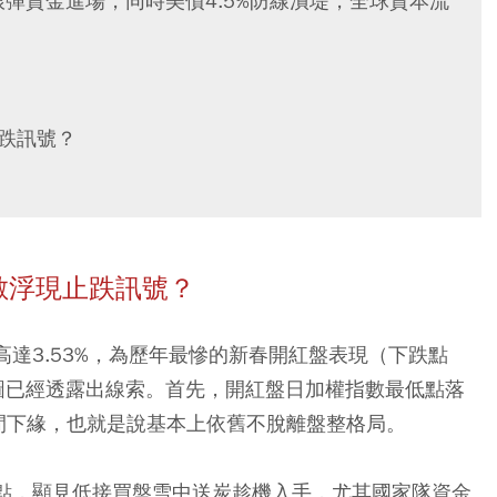
銀彈資金進場，同時美債4.5%防線潰堤，全球資本流
止跌訊號？
數浮現止跌訊號？
高達3.53%，為歷年最慘的新春開紅盤表現（下跌點
圖已經透露出線索。首先，開紅盤日加權指數最低點落
理區間下緣，也就是說基本上依舊不脫離盤整格局。
2點，顯見低接買盤雪中送炭趁機入手，尤其國家隊資金