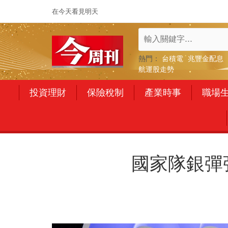
在今天看見明天
熱門：
台積電
兆豐金配息
航運股走勢
投資理財
保險稅制
產業時事
職場
國家隊銀彈