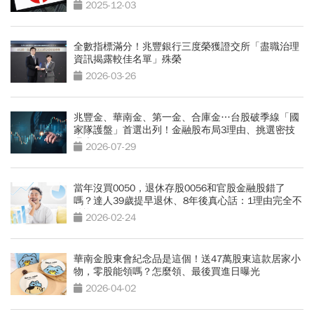
股息
2025-12-03
全數指標滿分！兆豐銀行三度榮獲證交所「盡職治理
資訊揭露較佳名單」殊榮
2026-03-26
兆豐金、華南金、第一金、合庫金…台股破季線「國
家隊護盤」首選出列！金融股布局3理由、挑選密技
曝光
2026-07-29
當年沒買0050，退休存股0056和官股金融股錯了
嗎？達人39歲提早退休、8年後真心話：1理由完全不
後悔
2026-02-24
華南金股東會紀念品是這個！送47萬股東這款居家小
物，零股能領嗎？怎麼領、最後買進日曝光
2026-04-02