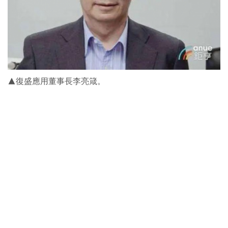
▲復盛應用董事長李亮箴。