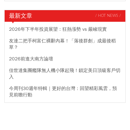
最新文章
/ HOT NEWS /
2026年下半年投資展望：狂熱漲勢 vs 嚴峻現實
友達二把手柯富仁裸辭內幕！「落後群創」成最後稻
草？
2026前進大南方論壇
佳世達集團艦隊無人機小隊起飛！鎖定美日頂級客戶切
入
今周刊30週年特輯｜更好的台灣：回望精彩風雲，預
見前瞻行動