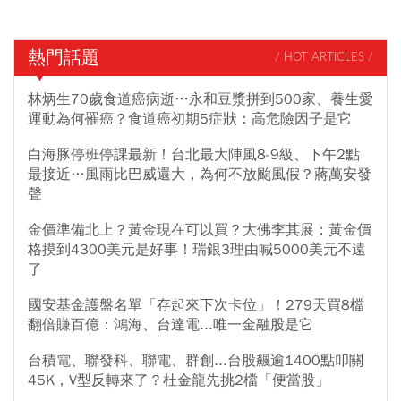
熱門話題
/ HOT ARTICLES /
林炳生70歲食道癌病逝…永和豆漿拼到500家、養生愛
運動為何罹癌？食道癌初期5症狀：高危險因子是它
白海豚停班停課最新！台北最大陣風8-9級、下午2點
最接近…風雨比巴威還大，為何不放颱風假？蔣萬安發
聲
金價準備北上？黃金現在可以買？大佛李其展：黃金價
格摸到4300美元是好事！瑞銀3理由喊5000美元不遠
了
國安基金護盤名單「存起來下次卡位」！279天買8檔
翻倍賺百億：鴻海、台達電...唯一金融股是它
台積電、聯發科、聯電、群創...台股飆逾1400點叩關
45K，V型反轉來了？杜金龍先挑2檔「便當股」