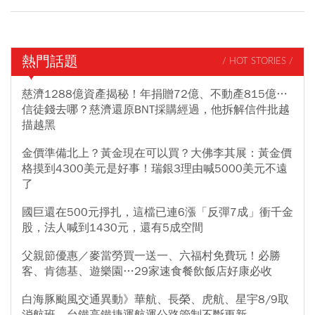
熱門話題
/ HOT STORIES /
慈濟1288億資產揭秘！年捐贈72億、不動產815億…
信徒錢去哪？慈濟還原BNT採購經過，他拆解信件批越
描越黑
金價準備北上？黃金現在可以買？大佛李其展：黃金價
格摸到4300美元是好事！瑞銀3理由喊5000美元不遠
了
國巨還在500元掙扎，這檔已連6漲「反彈7成」衝千金
股，法人喊到1430元，還有5成空間
父親節優惠／麥當勞買一送一、六福村免費玩！必勝
客、肯德基、遊樂園…29家速食餐飲飯店好康必收
白海豚颱風交通異動》華航、長榮、虎航、星宇8/9取
消航班，台鐵高鐵捷運航運公路管制不斷更新