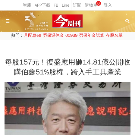
0
熱門：
月配息etf
勞保退休金
00939
勞保年金試算
存股名單
每股157元！復盛應用砸14.81億公開收
購伯鑫51%股權，跨入手工具產業