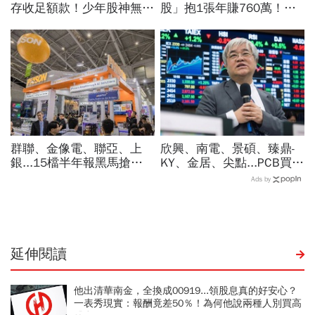
存收足額款！少年股神無本
股」抱1張年賺760萬！傳
當沖翻車、前7月飆百億…
產鐵工廠如何翻身「只有兩
違約交割後果「想貸款都
根鐵憑什麼賣這麼貴」？
難」
群聯、金像電、聯亞、上
欣興、南電、景碩、臻鼎-
銀...15檔半年報黑馬搶先
KY、金居、尖點...PCB買誰
卡位！分析師揭選股4指
最賺？杜金龍點名「這檔」
Ads by
標...真能複製鈺創、晶豪科
11月末升段首選，V轉反彈
噴一波？
最快
延伸閱讀
他出清華南金，全換成00919...領股息真的好安心？
一表秀現實：報酬竟差50％！為何他說兩種人別買高