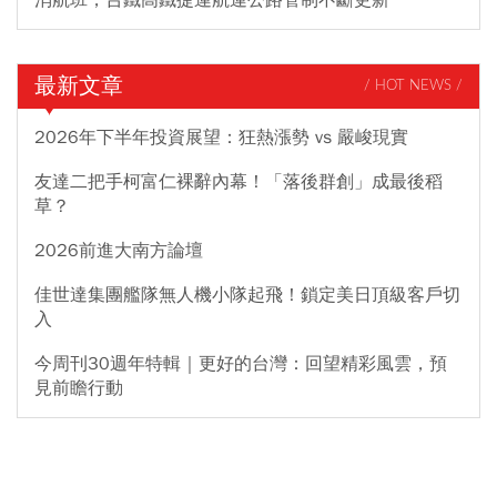
最新文章
/ HOT NEWS /
2026年下半年投資展望：狂熱漲勢 vs 嚴峻現實
友達二把手柯富仁裸辭內幕！「落後群創」成最後稻
草？
2026前進大南方論壇
佳世達集團艦隊無人機小隊起飛！鎖定美日頂級客戶切
入
今周刊30週年特輯｜更好的台灣：回望精彩風雲，預
見前瞻行動