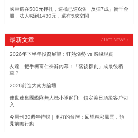
國巨還在500元掙扎，這檔已連6漲「反彈7成」衝千金
股，法人喊到1430元，還有5成空間
最新文章
/ HOT NEWS /
2026年下半年投資展望：狂熱漲勢 vs 嚴峻現實
友達二把手柯富仁裸辭內幕！「落後群創」成最後稻
草？
2026前進大南方論壇
佳世達集團艦隊無人機小隊起飛！鎖定美日頂級客戶切
入
今周刊30週年特輯｜更好的台灣：回望精彩風雲，預
見前瞻行動