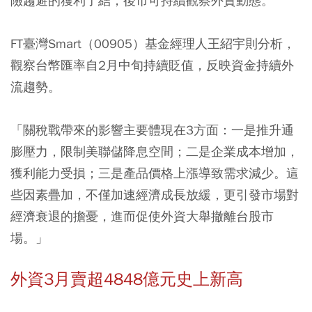
險趨避的獲利了結，後市可持續觀察外資動態。
FT臺灣Smart（00905）基金經理人王紹宇則分析，
觀察台幣匯率自2月中旬持續貶值，反映資金持續外
流趨勢。
「關稅戰帶來的影響主要體現在3方面：一是推升通
膨壓力，限制美聯儲降息空間；二是企業成本增加，
獲利能力受損；三是產品價格上漲導致需求減少。這
些因素疊加，不僅加速經濟成長放緩，更引發市場對
經濟衰退的擔憂，進而促使外資大舉撤離台股市
場。」
外資3月賣超4848億元史上新高