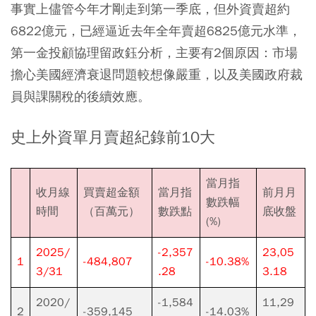
事實上儘管今年才剛走到第一季底，但外資賣超約
6822億元，已經逼近去年全年賣超6825億元水準，
第一金投顧協理留政鈺分析，主要有2個原因：市場
擔心美國經濟衰退問題較想像嚴重，以及美國政府裁
員與課關稅的後續效應。
史上外資單月賣超紀錄前10大
當月指
收月線
買賣超金額
當月指
前月月
數跌幅
時間
（百萬元）
數跌點
底收盤
(%)
2025/
-2,357
23,05
1
-484,807
-10.38%
3/31
.28
3.18
2020/
-1,584
11,29
2
-359,145
-14.03%