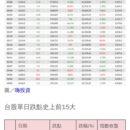
圖／
嗨投資
台股單日跌點史上前15大
日期
跌點
跌幅(%)
指數收盤