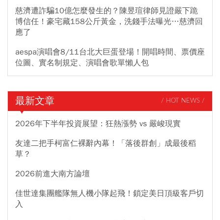
慈濟遭詐騙10億怎麼發生的？陳昱瑄律師見證嚴下跪
博信任！豪宅藏158公斤黃金，洗錢手法曝光…慈濟回
應了
aespa演唱會8/11台北大巨蛋登場！開唱時間、票價座
位圖、實名制規定、演唱會歌單懶人包
最新文章
/ HOT NEWS /
2026年下半年投資展望：狂熱漲勢 vs 嚴峻現實
友達二把手柯富仁裸辭內幕！「落後群創」成最後稻
草？
2026前進大南方論壇
佳世達集團艦隊無人機小隊起飛！鎖定美日頂級客戶切
入