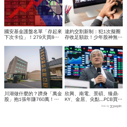
國安基金護盤名單「存起來
違約交割新制：犯1次擬圈
下次卡位」！279天買8檔
存收足額款！少年股神無本
翻倍賺百億：鴻海、台達
當沖翻車、前7月飆百億…
電...唯一金融股是它
違約交割後果「想貸款都
難」
川湖做什麼的？躋身「萬金
欣興、南電、景碩、臻鼎-
股」抱1張年賺760萬！傳
KY、金居、尖點...PCB買誰
產鐵工廠如何翻身「只有兩
最賺？杜金龍點名「這檔」
Ads by
根鐵憑什麼賣這麼貴」？
11月末升段首選，V轉反彈
最快