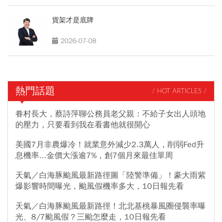
貨架才是底牌
2026-07-08
熱門話題
/ HOT ARTICLES /
眷村長大，蔡詩萍聊公務員老父親：不給子女出人頭地
的壓力，只要看到我在看書他就很開心
美國7月非農爆冷！就業意外減少2.3萬人，削弱Fed升
息機率...金價大漲逾7%，創7個月來最佳單周
天氣／白海豚颱風最新路徑圖「陸警準備」！豪大雨紫
爆影響時間曝光，颱風假機率多大，10日報先看
天氣／白海豚颱風最新路徑！北北基桃暴風圈侵襲率曝
光、8/7颱風假？三颱怎麼走，10日報先看