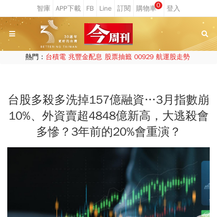
0
熱門：
台積電
兆豐金配息
股票抽籤
00929
航運股走勢
台股多殺多洗掉157億融資…3月指數崩
10%、外資賣超4848億新高，大逃殺會
多慘？3年前的20%會重演？