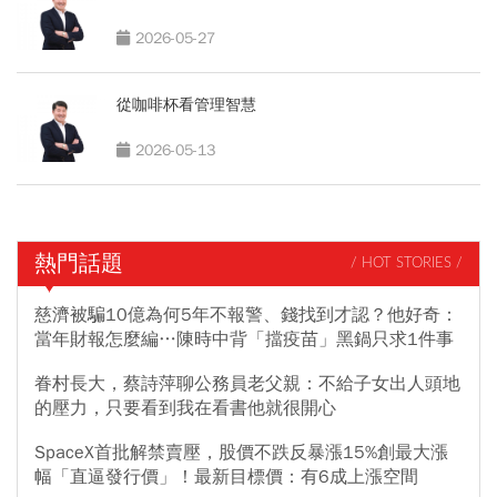
2026-05-27
從咖啡杯看管理智慧
2026-05-13
熱門話題
/ HOT STORIES /
慈濟被騙10億為何5年不報警、錢找到才認？他好奇：
當年財報怎麼編…陳時中背「擋疫苗」黑鍋只求1件事
眷村長大，蔡詩萍聊公務員老父親：不給子女出人頭地
的壓力，只要看到我在看書他就很開心
SpaceX首批解禁賣壓，股價不跌反暴漲15%創最大漲
幅「直逼發行價」！最新目標價：有6成上漲空間