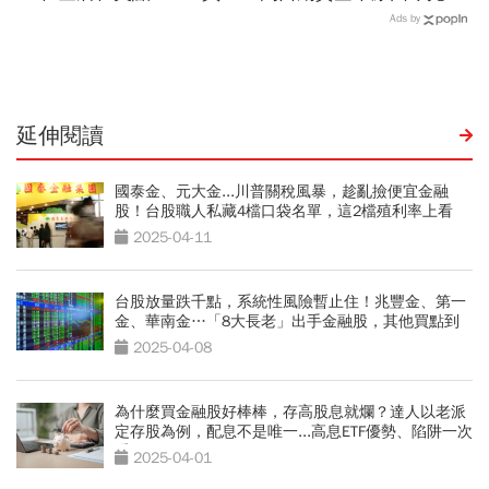
最賺？杜金龍點名「這檔」
華邦電、南亞科...老手喊
Ads by
11月末升段首選，V轉反彈
「快換9檔AI飆股」賺Q3大
最快
行情
延伸閱讀
國泰金、元大金...川普關稅風暴，趁亂撿便宜金融
股！台股職人私藏4檔口袋名單，這2檔殖利率上看
6％
2025-04-11
台股放量跌千點，系統性風險暫止住！兆豐金、第一
金、華南金…「8大長老」出手金融股，其他買點到
了？
2025-04-08
為什麼買金融股好棒棒，存高股息就爛？達人以老派
定存股為例，配息不是唯一...高息ETF優勢、陷阱一次
看
2025-04-01