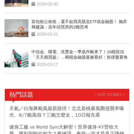
2025-03-30
當包租公收租，還不如買高股息ETF或金融股！ 施昇
輝建議：這年頭買房的2種思考
2025-03-21
中信金、聯電、兆豐金…季底作帳來了！16檔投信
「天天都買超」，兩檔金融股最被看好：扮撐盤要角
2025-03-17
熱門話題
/ HOT STORIES /
天氣／白海豚颱風最新路徑！北北基桃暴風圈侵襲率曝
光、8/7颱風假？三颱怎麼走，10日報先看
健身工廠 vs World Gym大解密！世界健身-KY營收大
勝，獲利卻輸給柏文？教練課、會籍…誰才是真正賺錢