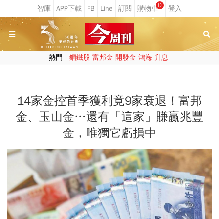
0
熱門：
鋼鐵股
富邦金
開發金
鴻海
升息
14家金控首季獲利竟9家衰退！富邦
金、玉山金…還有「這家」賺贏兆豐
金，唯獨它虧損中