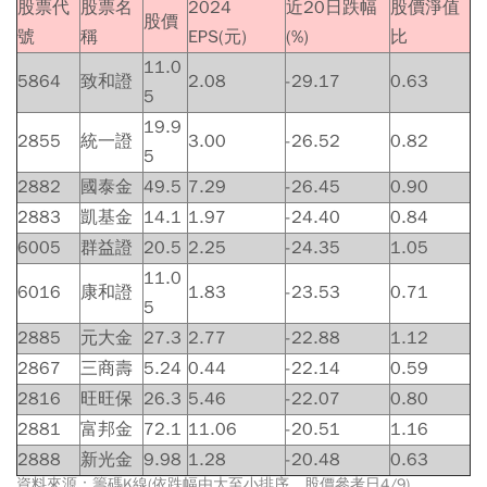
股票代
股票名
2024
近20日跌幅
股價淨值
股價
號
稱
EPS(元)
(%)
比
11.0
5864
致和證
2.08
-29.17
0.63
5
19.9
2855
統一證
3.00
-26.52
0.82
5
2882
國泰金
49.5
7.29
-26.45
0.90
2883
凱基金
14.1
1.97
-24.40
0.84
6005
群益證
20.5
2.25
-24.35
1.05
11.0
6016
康和證
1.83
-23.53
0.71
5
2885
元大金
27.3
2.77
-22.88
1.12
2867
三商壽
5.24
0.44
-22.14
0.59
2816
旺旺保
26.3
5.46
-22.07
0.80
2881
富邦金
72.1
11.06
-20.51
1.16
2888
新光金
9.98
1.28
-20.48
0.63
資料來源：籌碼K線(依跌幅由大至小排序，股價參考日4/9)