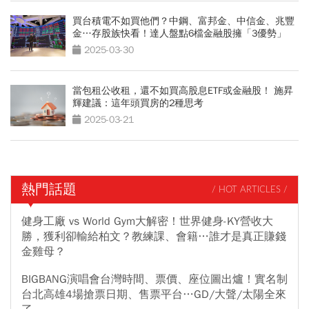
買台積電不如買他們？中鋼、富邦金、中信金、兆豐
金…存股族快看！達人盤點6檔金融股擁「3優勢」
2025-03-30
當包租公收租，還不如買高股息ETF或金融股！ 施昇
輝建議：這年頭買房的2種思考
2025-03-21
熱門話題
/ HOT ARTICLES /
健身工廠 vs World Gym大解密！世界健身-KY營收大
勝，獲利卻輸給柏文？教練課、會籍…誰才是真正賺錢
金雞母？
BIGBANG演唱會台灣時間、票價、座位圖出爐！實名制
台北高雄4場搶票日期、售票平台…GD/大聲/太陽全來