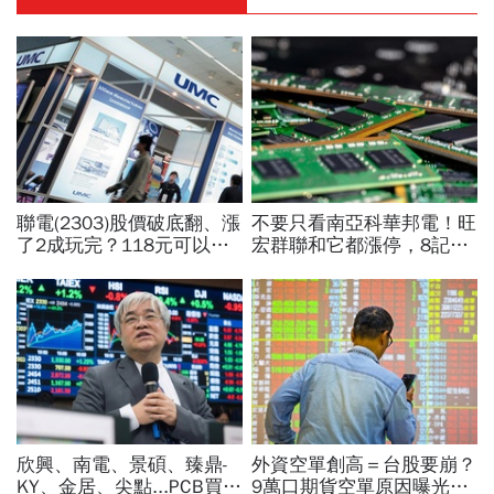
聯電(2303)股價破底翻、漲
不要只看南亞科華邦電！旺
了2成玩完？118元可以
宏群聯和它都漲停，8記憶
買？展望大好為何外資2天
體股各擁啥利多？華邦電法
賣超5.7萬張，可能原因曝
說時間就在今天，牛肉大塊
光
嗎
欣興、南電、景碩、臻鼎-
外資空單創高＝台股要崩？
KY、金居、尖點...PCB買誰
9萬口期貨空單原因曝光！