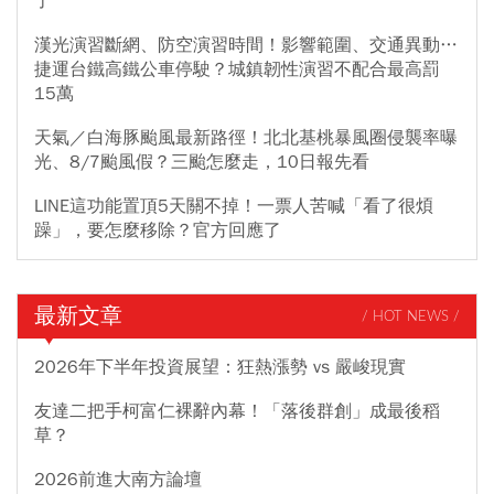
了
漢光演習斷網、防空演習時間！影響範圍、交通異動…
捷運台鐵高鐵公車停駛？城鎮韌性演習不配合最高罰
15萬
天氣／白海豚颱風最新路徑！北北基桃暴風圈侵襲率曝
光、8/7颱風假？三颱怎麼走，10日報先看
LINE這功能置頂5天關不掉！一票人苦喊「看了很煩
躁」，要怎麼移除？官方回應了
最新文章
/ HOT NEWS /
2026年下半年投資展望：狂熱漲勢 vs 嚴峻現實
友達二把手柯富仁裸辭內幕！「落後群創」成最後稻
草？
2026前進大南方論壇