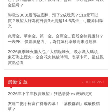
金雞母？
聯電(2303)股價破底翻、漲了2成玩完？118元可以
買？展望大好為何外資3天賣超14.6萬張，可能原因曝
光
兆豐金、華南金、第一金、合庫金...官股金控買誰好？
一表PK「價差填息力」，為何殖利率最高未必划算
2026夏季煙火懶人包／大稻埕煙火、淡水漁人碼頭、
東石海上煙火…全台花火施放時間、表演卡司、最佳觀
賞點必看
最新文章
/ HOT NEWS /
2026年下半年投資展望：狂熱漲勢 vs 嚴峻現實
友達二把手柯富仁裸辭內幕！「落後群創」成最後稻
草？