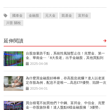
國泰金
金融股
元大金
凱基金
富邦金
川普 關稅
延伸閱讀
台股放量跌千點，系統性風險暫止住！兆豐金、第一
金、華南金…「8大長老」出手金融股，其他買點到
了？
2025-04-08
為什麼買金融股好棒棒，存高股息就爛？達人以老派
定存股為例，配息不是唯一...高息ETF優勢、陷阱一次
看
2025-04-01
買台積電不如買他們？中鋼、富邦金、中信金、兆豐
金…存股族快看！達人盤點6檔金融股擁「3優勢」