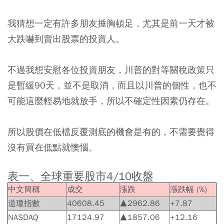
我猜想一定有許多朋友捶胸頓足，尤其是前一天才被
大跌嚇到賣出股票的投資人。
不過我想安慰各位投資朋友，川普的對等關稅政策只
是暫緩90天，並不是取消，而且以川普的個性，也不
可能這麼輕易地就放手，所以不確定性因素仍存在。
所以股價在低檔反覆測底的機會是有的，不需要覺得
沒有買在低點就懊惱。
表一、全球重要股市4/10收盤
中文簡稱
成交
漲跌
漲跌幅 (%
)
道瓊指數
40608.45
▲2962.86
+7.87
NASDAQ
17124.97
▲1857.06
+12.16