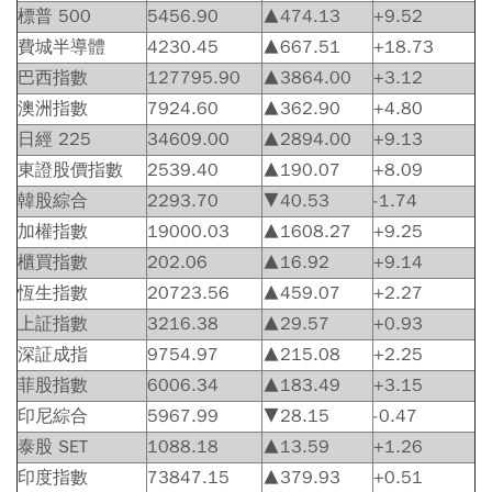
標普 500
5456.90
▲474.13
+9.52
費城半導體
4230.45
▲667.51
+18.73
巴西指數
127795.90
▲3864.00
+3.12
澳洲指數
7924.60
▲362.90
+4.80
日經 225
34609.00
▲2894.00
+9.13
東證股價指數
2539.40
▲190.07
+8.09
韓股綜合
2293.70
▼40.53
-1.74
加權指數
19000.03
▲1608.27
+9.25
櫃買指數
202.06
▲16.92
+9.14
恆生指數
20723.56
▲459.07
+2.27
上証指數
3216.38
▲29.57
+0.93
深証成指
9754.97
▲215.08
+2.25
菲股指數
6006.34
▲183.49
+3.15
印尼綜合
5967.99
▼28.15
-0.47
泰股 SET
1088.18
▲13.59
+1.26
印度指數
73847.15
▲379.93
+0.51