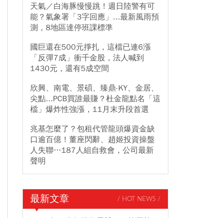
天氣／白海豚慢慢跳！週日陸警有可
能？氣象署「3字回應」...最新風雨預
測，8地區達停班課標準
國巨還在500元掙扎，這檔已連6漲
「反彈7成」衝千金股，法人喊到
1430元，還有5成空間
欣興、南電、景碩、臻鼎-KY、金居、
尖點...PCB買誰最賺？杜金龍點名「這
檔」爆炸性強漲，11月末升段首選
兆基怎麼了？包租代管龍頭爆資金缺
口逾百億！董座閃辭、趙姬投資操盤
人失聯…187人組自救會，公司最新
聲明
最新文章
/ HOT NEWS /