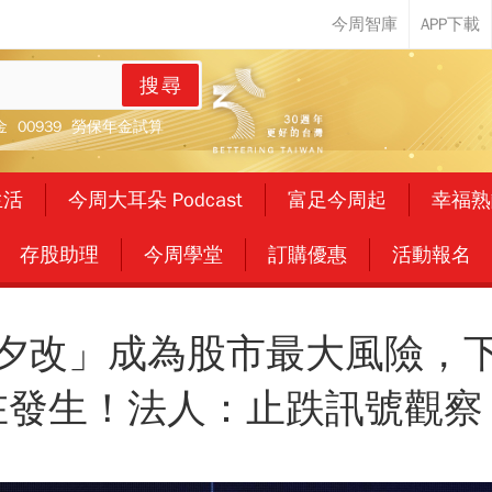
搜尋
金
00939
勞保年金試算
生活
今周大耳朵 Podcast
富足今周起
幸福熟
存股助理
今周學堂
訂購優惠
活動報名
夕改」成為股市最大風險，
在發生！法人：止跌訊號觀察