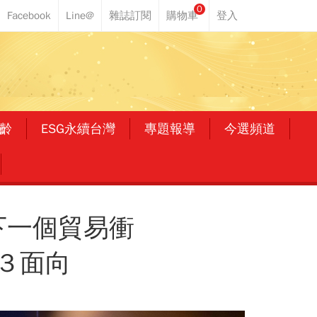
0
齡
ESG永續台灣
專題報導
今選頻道
下一個貿易衝
３面向