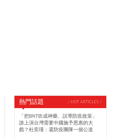
熱門話題
/ HOT ARTICLES /
「把BNT吹成神藥、誤導防疫政策」
誰上演台灣需要中國施予恩惠的大
戲？杜奕瑾：還防疫團隊一個公道