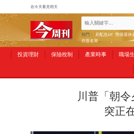
在今天看見明天
熱門：
月配息etf
勞保退休
存股名單
投資理財
保險稅制
產業時事
職場
川普「朝令
突正