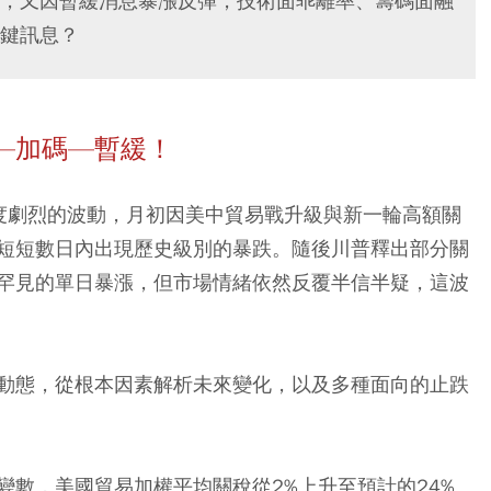
，又因暫緩消息暴漲反彈，技術面乖離率、籌碼面融
鍵訊息？
—加碼—暫緩！
度劇烈的波動，月初因美中貿易戰升級與新一輪高額關
短短數日內出現歷史級別的暴跌。隨後川普釋出部分關
罕見的單日暴漲，但市場情緒依然反覆半信半疑，這波
動態，從根本因素解析未來變化，以及多種面向的止跌
數，美國貿易加權平均關稅從2%上升至預計的24%