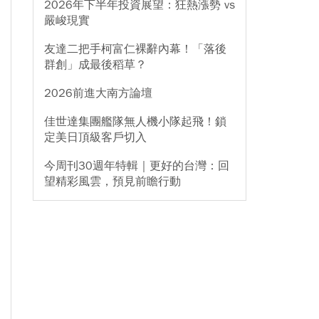
2026年下半年投資展望：狂熱漲勢 vs
嚴峻現實
友達二把手柯富仁裸辭內幕！「落後
群創」成最後稻草？
2026前進大南方論壇
佳世達集團艦隊無人機小隊起飛！鎖
定美日頂級客戶切入
今周刊30週年特輯｜更好的台灣：回
望精彩風雲，預見前瞻行動