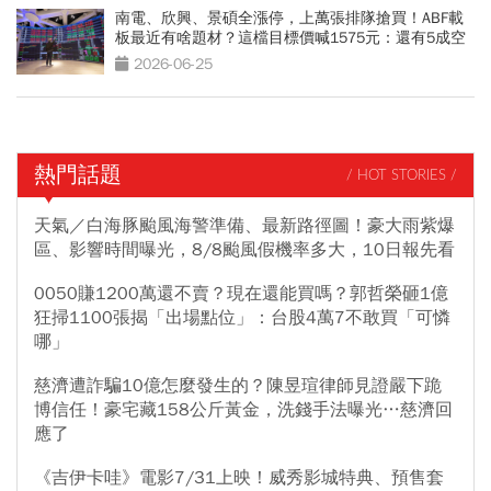
南電、欣興、景碩全漲停，上萬張排隊搶買！ABF載
板最近有啥題材？這檔目標價喊1575元：還有5成空
間
2026-06-25
熱門話題
/ HOT STORIES /
天氣／白海豚颱風海警準備、最新路徑圖！豪大雨紫爆
區、影響時間曝光，8/8颱風假機率多大，10日報先看
0050賺1200萬還不賣？現在還能買嗎？郭哲榮砸1億
狂掃1100張揭「出場點位」：台股4萬7不敢買「可憐
哪」
慈濟遭詐騙10億怎麼發生的？陳昱瑄律師見證嚴下跪
博信任！豪宅藏158公斤黃金，洗錢手法曝光…慈濟回
應了
《吉伊卡哇》電影7/31上映！威秀影城特典、預售套