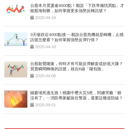
台股本月震盪逾4000點！都說「下跌準備找買點」才
能股海制勝，如何掌握更多強勢反轉訊號？
2025-04-16
3天慘跌近4000點後….都說台股危機就是轉機，止穩
訊號怎麼看？如何掌握強勢反彈行情？
2025-04-10
台股殺聲隆隆，何時才有可能反彈解套或炒底大賺？
買賣瞬間轉換的訊號，就在K線「陽包陰」
2025-04-06
鐵窗堵死逃生路！桃園中壢火災5死，阿嬤哭癱「都
沒有了」…消防專家籲裝住警器，還要設幾道防線？
2025-09-01