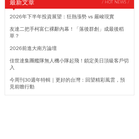
最新文章
/ HOT NEWS /
2026年下半年投資展望：狂熱漲勢 vs 嚴峻現實
友達二把手柯富仁裸辭內幕！「落後群創」成最後稻
草？
2026前進大南方論壇
佳世達集團艦隊無人機小隊起飛！鎖定美日頂級客戶切
入
今周刊30週年特輯｜更好的台灣：回望精彩風雲，預
見前瞻行動