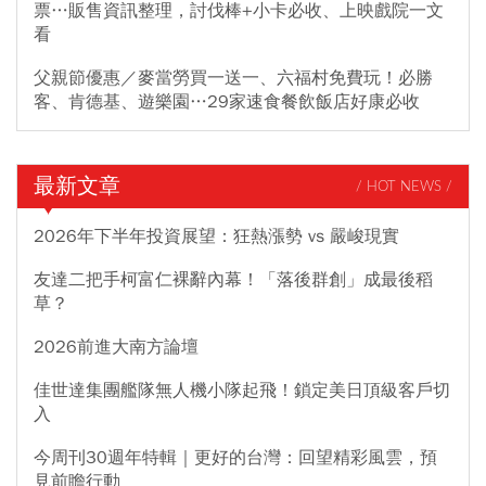
票…販售資訊整理，討伐棒+小卡必收、上映戲院一文
看
父親節優惠／麥當勞買一送一、六福村免費玩！必勝
客、肯德基、遊樂園…29家速食餐飲飯店好康必收
最新文章
/ HOT NEWS /
2026年下半年投資展望：狂熱漲勢 vs 嚴峻現實
友達二把手柯富仁裸辭內幕！「落後群創」成最後稻
草？
2026前進大南方論壇
佳世達集團艦隊無人機小隊起飛！鎖定美日頂級客戶切
入
今周刊30週年特輯｜更好的台灣：回望精彩風雲，預
見前瞻行動