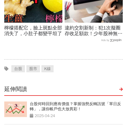
檸檬搭配它，臉上斑點全部
違約交割新制：犯1次擬圈
消失了，小肚子都變平坦了
存收足額款！少年股神無本
當沖翻車、前7月飆百億…
Ads by
違約交割後果「想貸款都
難」
台股
股市
K線
延伸閱讀
台股何時回到應有價值？掌握強勢反轉訊號「單日反
轉」，讓你帳戶也大放異彩！
2025-04-24