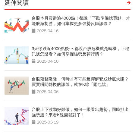
延伸閱讀
台股本月震盪逾4000點！都說「下跌準備找買點」才
能股海制勝，如何掌握更多強勢反轉訊號？
2025-04-16
3天慘跌近4000點後….都說台股危機就是轉機，止穩
訊號怎麼看？如何掌握強勢反彈行情？
2025-04-10
台股殺聲隆隆，何時才有可能反彈解套或炒底大賺？
買賣瞬間轉換的訊號，就在K線「陽包陰」
2025-04-06
台股上下波動好難做，如何一眼看出趨勢，同時抓出
強勢股？來看K線圖就對了！
2025-03-19