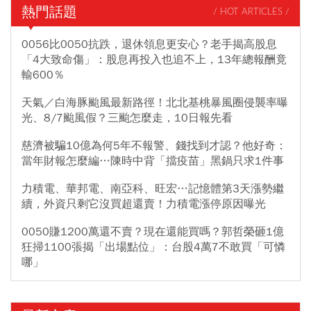
熱門話題
/ HOT ARTICLES /
0056比0050抗跌，退休領息更安心？老手揭高股息
「4大致命傷」：股息再投入也追不上，13年總報酬竟
輸600％
天氣／白海豚颱風最新路徑！北北基桃暴風圈侵襲率曝
光、8/7颱風假？三颱怎麼走，10日報先看
慈濟被騙10億為何5年不報警、錢找到才認？他好奇：
當年財報怎麼編…陳時中背「擋疫苗」黑鍋只求1件事
力積電、華邦電、南亞科、旺宏…記憶體第3天漲勢繼
續，外資只剩它沒買超還賣！力積電漲停原因曝光
0050賺1200萬還不賣？現在還能買嗎？郭哲榮砸1億
狂掃1100張揭「出場點位」：台股4萬7不敢買「可憐
哪」