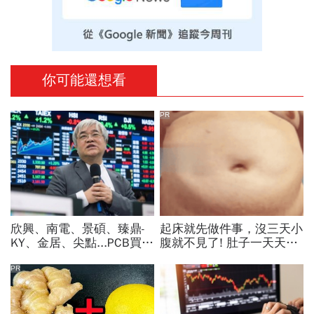
你可能還想看
PR
欣興、南電、景碩、臻鼎-
起床就先做件事，沒三天小
KY、金居、尖點...PCB買誰
腹就不見了! 肚子一天天變
最賺？杜金龍點名「這檔」
小！
11月末升段首選，V轉反彈
PR
最快