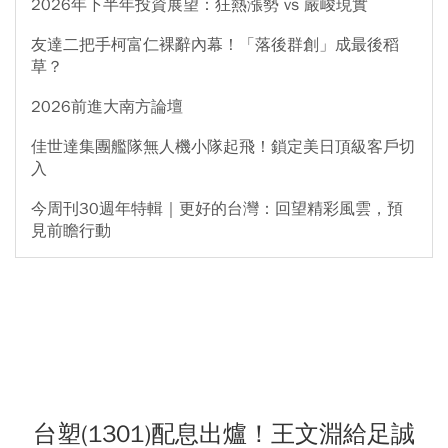
2026年下半年投資展望：狂熱漲勢 vs 嚴峻現實
友達二把手柯富仁裸辭內幕！「落後群創」成最後稻
草？
2026前進大南方論壇
佳世達集團艦隊無人機小隊起飛！鎖定美日頂級客戶切
入
今周刊30週年特輯｜更好的台灣：回望精彩風雲，預
見前瞻行動
台塑(1301)配息出爐！王文淵給足誠