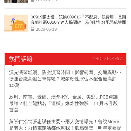
00919賺太慢，該換009816？不配息、低費用，長期
真能打贏0050？達人揭關鍵：為何動能分配恐成雙面
刃
2026-05-19
熱門話題
/ HOT STORIES /
漢光演習斷網、防空演習時間！影響範圍、交通異動…
捷運台鐵高鐵公車停駛？城鎮韌性演習不配合最高罰
15萬
欣興、南電、景碩、臻鼎-KY、金居、尖點...PCB買誰
最賺？杜金龍點名「這檔」爆炸性強漲，11月末升段
首選
黃崇仁治喪張忠謀任主委…兩人交情曝光！曾說Morris
是老大：力積電能活都他幫我！遺屬發聲「明年定要配