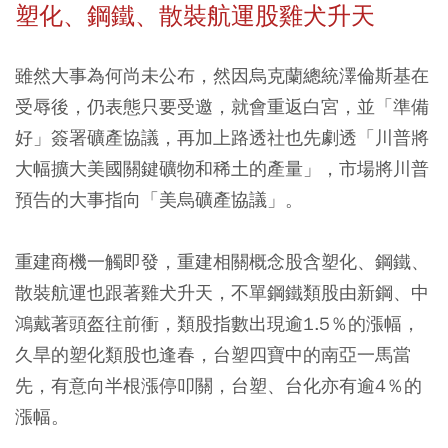
塑化、鋼鐵、散裝航運股雞犬升天
雖然大事為何尚未公布，然因烏克蘭總統澤倫斯基在
受辱後，仍表態只要受邀，就會重返白宮，並「準備
好」簽署礦產協議，再加上路透社也先劇透「川普將
大幅擴大美國關鍵礦物和稀土的產量」，市場將川普
預告的大事指向「美烏礦產協議」。
重建商機一觸即發，重建相關概念股含塑化、鋼鐵、
散裝航運也跟著雞犬升天，不單鋼鐵類股由新鋼、中
鴻戴著頭盔往前衝，類股指數出現逾1.5％的漲幅，
久旱的塑化類股也逢春，台塑四寶中的南亞一馬當
先，有意向半根漲停叩關，台塑、台化亦有逾4％的
漲幅。