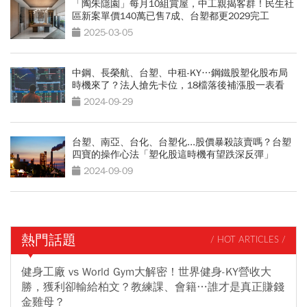
「陶朱隱園」每月10組賞屋，中工親揭客群！民生社
區新案單價140萬已售7成、台塑都更2029完工
2025-03-05
中鋼、長榮航、台塑、中租-KY…鋼鐵股塑化股布局
時機來了？法人搶先卡位，18檔落後補漲股一表看
2024-09-29
台塑、南亞、台化、台塑化...股價暴殺該賣嗎？台塑
四寶的操作心法「塑化股這時機有望跌深反彈」
2024-09-09
熱門話題
/ HOT ARTICLES /
健身工廠 vs World Gym大解密！世界健身-KY營收大
勝，獲利卻輸給柏文？教練課、會籍…誰才是真正賺錢
金雞母？