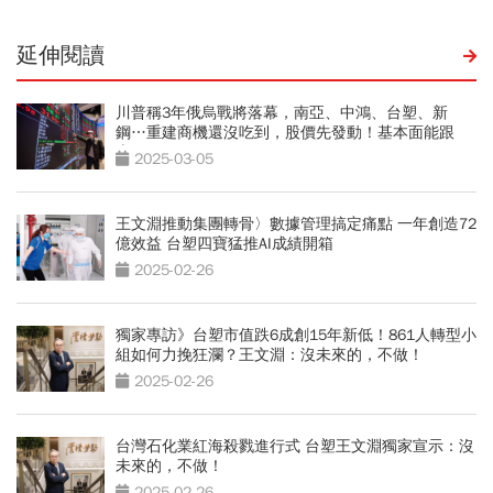
延伸閱讀
川普稱3年俄烏戰將落幕，南亞、中鴻、台塑、新
鋼…重建商機還沒吃到，股價先發動！基本面能跟
上？
2025-03-05
王文淵推動集團轉骨〉數據管理搞定痛點 一年創造72
億效益 台塑四寶猛推AI成績開箱
2025-02-26
獨家專訪》台塑市值跌6成創15年新低！861人轉型小
組如何力挽狂瀾？王文淵：沒未來的，不做！
2025-02-26
台灣石化業紅海殺戮進行式 台塑王文淵獨家宣示：沒
未來的，不做！
2025-02-26