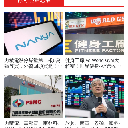
力積電漲停爆量第二根5萬
健身工廠 vs World Gym大
張等買，外資回頭買超！華
解密！世界健身-KY營收大
邦電、南亞科、旺宏都狂飆
勝，獲利卻輸給柏文？教練
選誰：關鍵要看這數字
課、會籍…誰才是真正賺錢
金雞母？
力積電、華邦電、南亞科、
欣興、南電、景碩、臻鼎-