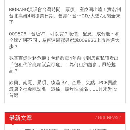
BIGBANG演唱會台灣時間、票價、座位圖出爐！實名制
台北高雄4場搶票日期、售票平台…GD/大聲/太陽全來
了
009826「台版VT」可以買？股價、配息、成分股…和
全球VT哪不同，為何連周冠男都說009826上市是邁大
步？
兆基百億財務危機！包租教母4年前收到房東私訊看出
「包租代管龍頭岌岌可危」：為何租約越多，風險越
高？
欣興、南電、景碩、臻鼎-KY、金居、尖點...PCB買誰
最賺？杜金龍點名「這檔」爆炸性強漲，11月末升段
首選
最新文章
/ HOT NEWS /