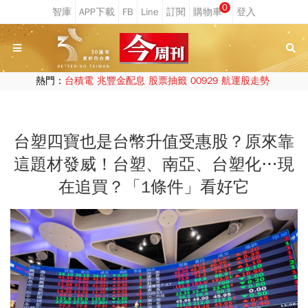
0
熱門：
台積電
兆豐金配息
股票抽籤
00929
航運股走勢
台塑四寶也是台幣升值受惠股？原來靠
這題材發威！台塑、南亞、台塑化…現
在追買？「1條件」看好它