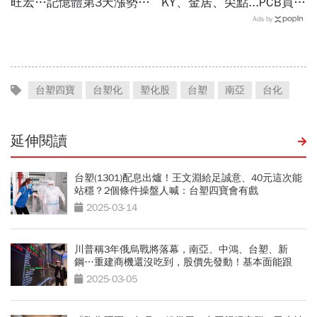
旺宏…記憶體第3天漲勢繼
KY、金居、尖點...PCB買誰
續，外資只剩它沒買超還大
最賺？杜金龍點名「這檔」
Ads by
賣！力積電漲停原因曝光
11月末升段首選，V轉反彈
最快
台塑四寶
台塑化
塑化股
台塑
南亞
台化
延伸閱讀
台塑(1301)配息出爐！王文淵給足誠意、40元這次能
站穩？2個條件操盤人喊：台塑四寶會有戲
2025-03-14
川普稱3年俄烏戰將落幕，南亞、中鴻、台塑、新
鋼…重建商機還沒吃到，股價先發動！基本面能跟
上？
2025-03-05