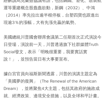
紛解讀烏克蘭簽協議有譜，包括鋼鐵、塑化、散裝航
運等重建概念股蠢蠢欲動，新鋼（2032）、中鴻
（2014）率先拉出逾半根停板，台塑四寶也跟進出
現逾3％的漲幅，大有先漲先贏的氣勢。
美國總統川普國會聯席會議第二任期首次正式演說今
日登場，演說前一天，川普透過旗下社群媒體Truth
Social發文，表示「明晚很重要，我要實話實
說！」，並預告當日有大事要宣布。
據白宮官員向福斯新聞透露，川普的演講主題定為
「美國夢的復興」（The Renewal of the American
Dream），並將聚焦4大主題，包括其政府的施政成
就、經濟政策、邊境安全措施，以及全球和平計畫。