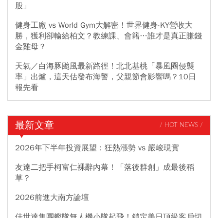
股」
健身工廠 vs World Gym大解密！世界健身-KY營收大
勝，獲利卻輸給柏文？教練課、會籍…誰才是真正賺錢
金雞母？
天氣／白海豚颱風最新路徑！北北基桃「暴風圈侵襲
率」出爐，這天估發布海警，父親節會影響嗎？10日
報先看
最新文章
/ HOT NEWS /
2026年下半年投資展望：狂熱漲勢 vs 嚴峻現實
友達二把手柯富仁裸辭內幕！「落後群創」成最後稻
草？
2026前進大南方論壇
佳世達集團艦隊無人機小隊起飛！鎖定美日頂級客戶切