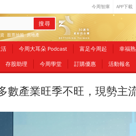
搜尋
資
股票抽籤
房地產
生活
今周大耳朵 Podcast
富足今周起
幸福熟
存股助理
今周學堂
訂購優惠
活動報名
多數產業旺季不旺，現勢主