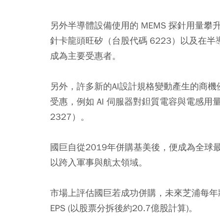
另外半導體設備使用的 MEMS 探針用量攀升
針卡龍頭
旺矽
（台股代碼 6223）以及在
成為主要受惠者。
另外，許多新的AI設計規格變動產生的商機
受惠，例如 AI 伺服器對鉭質電容與電感
2327）。
國巨自從2019年併購基美後，便成為全
以跨入軍事與航太領域。
市場上評估國巨若成功併購，未來芝浦每年將
EPS (以股票分拆後約20.7億股計算)。