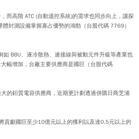
，而高階 ATC (自動溫控系統)的需求也同步向上，讓探
半導體封測設備掌握寡占優勢的
鴻勁
（台股代碼 7769）
例如 BBU、液冷散熱、連接線與被動元件升級等產業也
用量大幅增加，台廠主要供應商是
國巨
（台股代碼
球最大的鉭質電容供應商，近期更計劃透過併購日商芝浦
貢獻國巨至少10億元以上的獲利以及達0.5元以上的