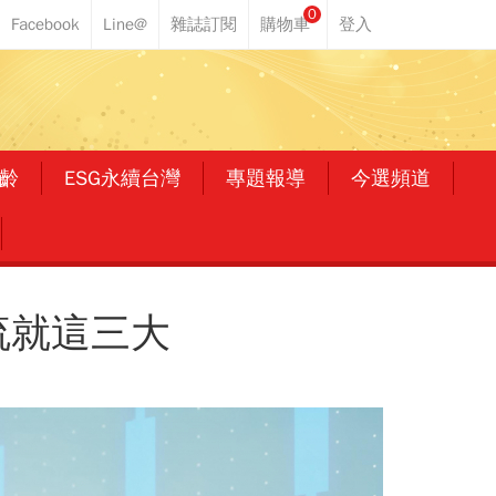
0
齡
ESG永續台灣
專題報導
今選頻道
流就這三大