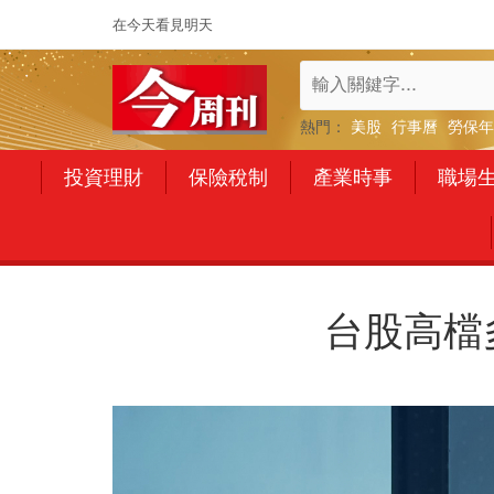
在今天看見明天
熱門：
美股
行事曆
勞保年
投資理財
保險稅制
產業時事
職場
台股高檔