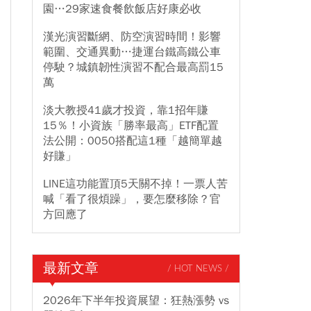
園…29家速食餐飲飯店好康必收
漢光演習斷網、防空演習時間！影響
範圍、交通異動…捷運台鐵高鐵公車
停駛？城鎮韌性演習不配合最高罰15
萬
淡大教授41歲才投資，靠1招年賺
15％！小資族「勝率最高」ETF配置
法公開：0050搭配這1種「越簡單越
好賺」
LINE這功能置頂5天關不掉！一票人苦
喊「看了很煩躁」，要怎麼移除？官
方回應了
最新文章
/ HOT NEWS /
2026年下半年投資展望：狂熱漲勢 vs