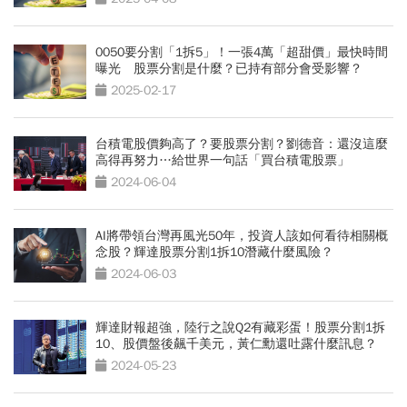
0050要分割「1拆5」！一張4萬「超甜價」最快時間
曝光 股票分割是什麼？已持有部分會受影響？
2025-02-17
台積電股價夠高了？要股票分割？劉德音：還沒這麼
高得再努力…給世界一句話「買台積電股票」
2024-06-04
AI將帶領台灣再風光50年，投資人該如何看待相關概
念股？輝達股票分割1拆10潛藏什麼風險？
2024-06-03
輝達財報超強，陸行之說Q2有藏彩蛋！股票分割1拆
10、股價盤後飆千美元，黃仁勳還吐露什麼訊息？
2024-05-23