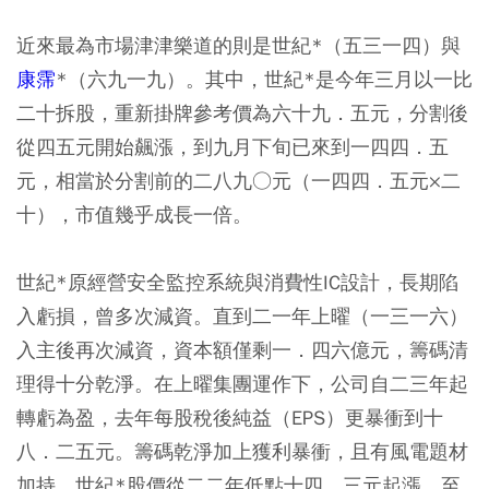
近來最為市場津津樂道的則是世紀*（五三一四）與
康霈
*（六九一九）。其中，世紀*是今年三月以一比
二十拆股，重新掛牌參考價為六十九．五元，分割後
從四五元開始飆漲，到九月下旬已來到一四四．五
元，相當於分割前的二八九○元（一四四．五元×二
十），市值幾乎成長一倍。
世紀*原經營安全監控系統與消費性IC設計，長期陷
入虧損，曾多次減資。直到二一年上曜（一三一六）
入主後再次減資，資本額僅剩一．四六億元，籌碼清
理得十分乾淨。在上曜集團運作下，公司自二三年起
轉虧為盈，去年每股稅後純益（EPS）更暴衝到十
八．二五元。籌碼乾淨加上獲利暴衝，且有風電題材
加持，世紀*股價從二二年低點十四．三元起漲，至