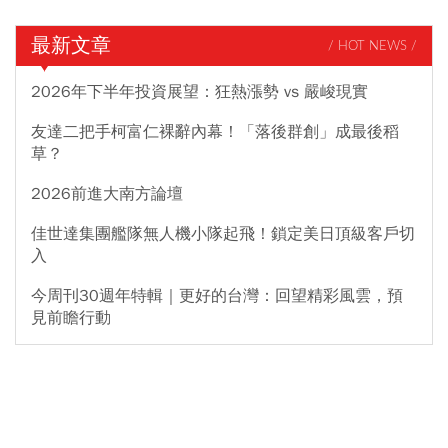
最新文章
/ HOT NEWS /
2026年下半年投資展望：狂熱漲勢 vs 嚴峻現實
友達二把手柯富仁裸辭內幕！「落後群創」成最後稻
草？
2026前進大南方論壇
佳世達集團艦隊無人機小隊起飛！鎖定美日頂級客戶切
入
今周刊30週年特輯｜更好的台灣：回望精彩風雲，預
見前瞻行動