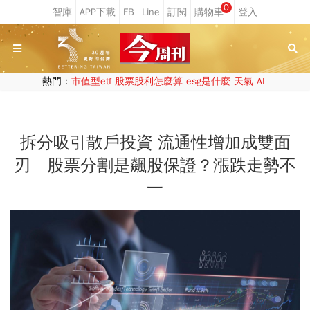
0
熱門：
市值型etf
股票股利怎麼算
esg是什麼
天氣
AI
拆分吸引散戶投資 流通性增加成雙面
刃 股票分割是飆股保證？漲跌走勢不
一