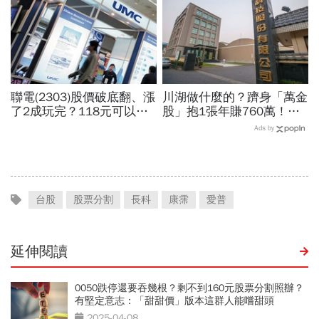
聯電(2303)股價破底翻、漲
川湖做什麼的？躋身「萬金
了2成玩完？118元可以
股」抱1張年賺760萬！傳
買？展望大好為何外資2天
產鐵工廠如何翻身「只有兩
Ads by
賣超5.7萬張，可能原因曝
根鐵憑什麼賣這麼貴」？
光
台股
股票分割
長科
康霈
愛普
延伸閱讀
0050跌停還要吞幾根？剩不到160元股票分割照辦？
有堅定意志：「甜甜價」版本這群人能嚐甜頭
2025-04-08