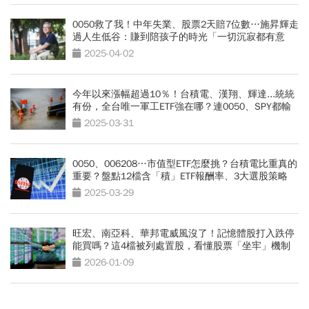
0050救了我！中年失業、股票2天賠7位數…施昇輝走
過人生低谷：賺到陪孩子的時光「一切沉寂都有意
義」
2025-04-02
今年以來漲幅超過10％！台積電、漢翔、輝達...統統
有份，全台唯一軍工ETF強在哪？連0050、SPY都輸
慘
2025-03-31
0050、006208…市值型ETF怎麼挑？台積電比重真的
重要？盤點12檔含「積」ETF報酬率、3大選股策略
2025-03-29
旺宏、南亞科、華邦電威風沒了！記憶體股打入跌停
能買嗎？這4檔被列處置股，看懂股票「坐牢」機制
2026-01-09