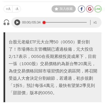
+A
-A
加入收藏
00:00
/05:34
x1
台股元老級ETF元大台灣50（0050）要分割
了！市場傳出主管機關已通過核備，元大投信
2/17表示，0050在長期累積投資成果下，目前
一張（1000股）交易價格約為新台幣20萬元，
為使交易價格回歸市場習慣的交易區間，將召開
受益人大會決定分割細節，若通過，初步規劃
「1拆5」預計每張4萬元，最快有望第2季見到
「甜甜價」版本的0050。