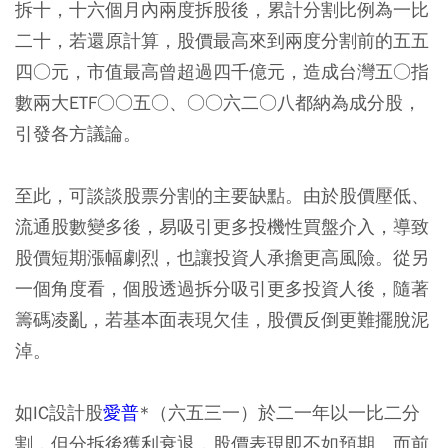
拆十，十六個月內兩度拆股後，累計分割比例為一比
二十，若還原計算，股價最高來到兩度分割前的五五
四○元，市值最高曾超過四千億元，造成台灣五○指
數兩大ETF○○五○、○○六二○八都納為成分股，
引發各方議論。
至此，可談談股票分割的主要缺點。由於股價壓低、
流通股數變多後，易吸引更多投機性買盤介入，導致
股價短期漲幅劇烈，也讓投資人承擔更高風險。從另
一個角度看，個股透過拆分吸引更多投資人後，隨著
籌碼凌亂，若基本面表現欠佳，股價反倒更難擺脫泥
淖。
如IC設計股
愛普
*（六五三一）於二一年以一比二分
割，但分拆後獲利衰退，股價表現即不如預期。而前