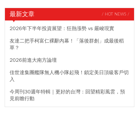
最新文章
/ HOT NEWS /
2026年下半年投資展望：狂熱漲勢 vs 嚴峻現實
友達二把手柯富仁裸辭內幕！「落後群創」成最後稻
草？
2026前進大南方論壇
佳世達集團艦隊無人機小隊起飛！鎖定美日頂級客戶切
入
今周刊30週年特輯｜更好的台灣：回望精彩風雲，預
見前瞻行動