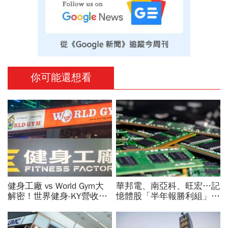
你可能還想看
健身工廠 vs World Gym大
華邦電、南亞科、旺宏…記
解密！世界健身-KY營收大
憶體股「半年報勝利組」是
勝，獲利卻輸給柏文？教練
它！外資狂補近6萬張，這
課、會籍…誰才是真正賺錢
檔2天砍6.2萬張為什麼
金雞母？