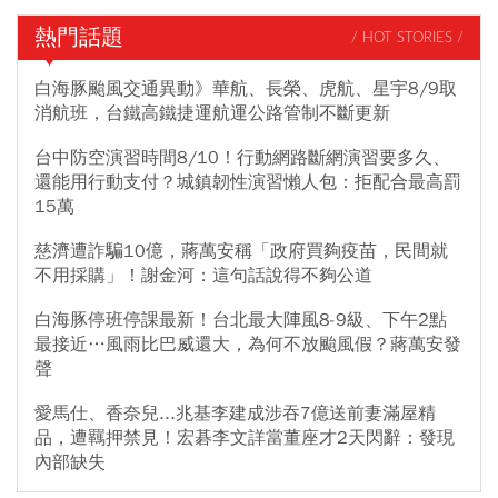
熱門話題
/ HOT STORIES /
白海豚颱風交通異動》華航、長榮、虎航、星宇8/9取
消航班，台鐵高鐵捷運航運公路管制不斷更新
台中防空演習時間8/10！行動網路斷網演習要多久、
還能用行動支付？城鎮韌性演習懶人包：拒配合最高罰
15萬
慈濟遭詐騙10億，蔣萬安稱「政府買夠疫苗，民間就
不用採購」！謝金河：這句話說得不夠公道
白海豚停班停課最新！台北最大陣風8-9級、下午2點
最接近…風雨比巴威還大，為何不放颱風假？蔣萬安發
聲
愛馬仕、香奈兒...兆基李建成涉吞7億送前妻滿屋精
品，遭羈押禁見！宏碁李文詳當董座才2天閃辭：發現
內部缺失