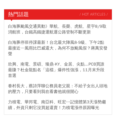
熱門話題
/ HOT ARTICLES /
白海豚颱風交通異動》華航、長榮、虎航、星宇8/9取
消航班，台鐵高鐵捷運航運公路管制不斷更新
白海豚停班停課最新！台北最大陣風8-9級、下午2點
最接近…風雨比巴威還大，為何不放颱風假？蔣萬安發
聲
欣興、南電、景碩、臻鼎-KY、金居、尖點...PCB買誰
最賺？杜金龍點名「這檔」爆炸性強漲，11月末升段
首選
眷村長大，蔡詩萍聊公務員老父親：不給子女出人頭地
的壓力，只要看到我在看書他就很開心
力積電、華邦電、南亞科、旺宏…記憶體第3天漲勢繼
續，外資只剩它沒買超還賣！力積電漲停原因曝光