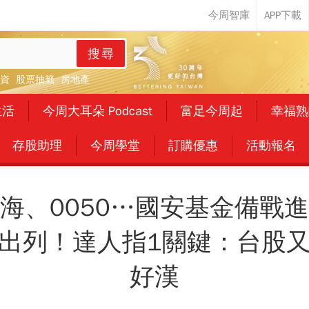
搜尋
資
股票抽籤
房地產
生活
今周大耳朵 Podcast
富足今周起
幸福熟
存股助理
今周學堂
訂購優惠
活動報名
海、0050…國安基金備戰
出列！達人指1關鍵：台股
好漢