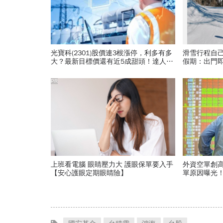
光寶科(2301)股價連3根漲停，利多有多
滑雪行程自
大？最新目標價還有近5成甜頭！達人5
假期：出門
字心法：「這價位」可攻可守
爆表！
PR
上班看電腦 眼睛壓力大 護眼保單要入手
外資空單創
【安心護眼定期眼睛險】
單原因曝光！
「快換9檔A