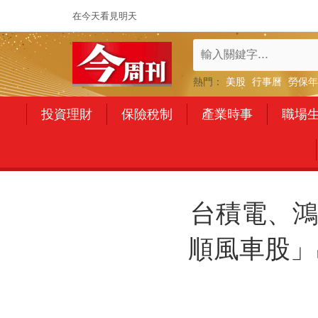
在今天看見明天
熱門：
美股
行事曆
勞保年
投資理財
保險稅制
產業時事
職場
台積電、鴻
順風車股」