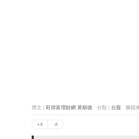
旺得富理財網 黃順德
台股
+A
-A