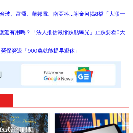
 台玻、富喬、華邦電、南亞科...謝金河揭8檔「大漲一
護駕有用嗎？「法人推估最慘跌點曝光」止跌要看5大
有勞保勞退「900萬就能提早退休」