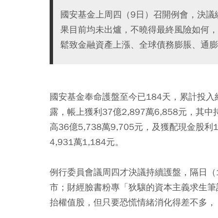
國安基金上周四（9日）召開例會，決議
果目前均未出爐，不曉得最終風險如何，
鬆致金融資產上漲、全球債務膨脹、通膨
國安基金奉命護盤至今已184天，累計投入
露，帳上獲利37億2,897萬6,858元，
高36億5,738萬9,705元，及獲配現金股
4,931萬1,184元。
例行委員會議周四才決議持續護盤，隔日（
市；財經臉書粉專「狄驤的資本主義求生筆
抬權值股，但只要恐慌情緒消化得差不多，