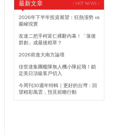
最新文章
/ HOT NEWS /
2026年下半年投資展望：狂熱漲勢 vs
嚴峻現實
友達二把手柯富仁裸辭內幕！「落後
群創」成最後稻草？
2026前進大南方論壇
佳世達集團艦隊無人機小隊起飛！鎖
定美日頂級客戶切入
今周刊30週年特輯｜更好的台灣：回
望精彩風雲，預見前瞻行動