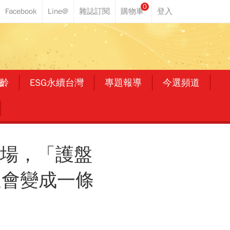
0
齡
ESG永續台灣
專題報導
今選頻道
進場，「護盤
又會變成一條