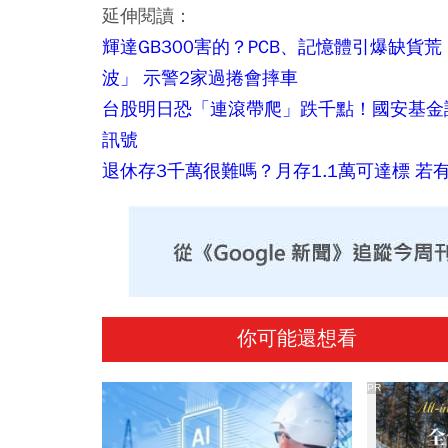
延伸閱讀：
輝達GB300害的？PCB、記憶體引爆缺貨荒
波」 示警2家過捲會摔車
台股明日恐「連滾帶爬」跌千點！國安基金
訊號
退休存3千萬很難嗎？月存1.1萬可達標 若
你可能還想看
PR