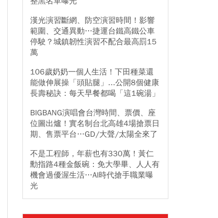
整黑名單曝光
漢光演習斷網、防空演習時間！影響
範圍、交通異動…捷運台鐵高鐵公車
停駛？城鎮韌性演習不配合最高罰15
萬
106歲奶奶一個人生活！下田種菜還
能做伸展操「頭貼腿」...公開8個健康
長壽秘訣：每天早餐都喝「這1碗湯」
BIGBANG演唱會台灣時間、票價、座
位圖出爐！實名制台北高雄4場搶票日
期、售票平台…GD/大聲/太陽全來了
不是工程師，年薪也有330萬！黃仁
勳指路4種金飯碗：免大學畢、人人有
機會過優渥生活…AI時代搶手職業曝
光