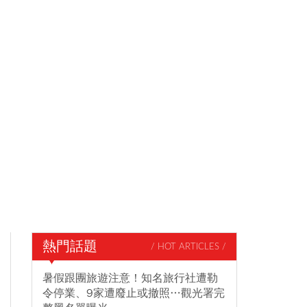
熱門話題
/ HOT ARTICLES /
暑假跟團旅遊注意！知名旅行社遭勒
令停業、9家遭廢止或撤照…觀光署完