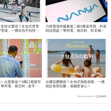
己安排太繁瑣？全包式滑雪
力積電漲停爆量第二根5萬張等買，外資
即雪場，一價全包不怕預算
回頭買超！華邦電、南亞科、旺宏都狂
飆選誰：關鍵要看這數字
PR
高＝台股要崩？9萬口期貨空
出國花費難抓？全包式海島假期，一價
華邦電、南亞科...老手喊
搞定食宿玩樂，省錢更省心！
I飆股」賺Q3大行情
Recommended by