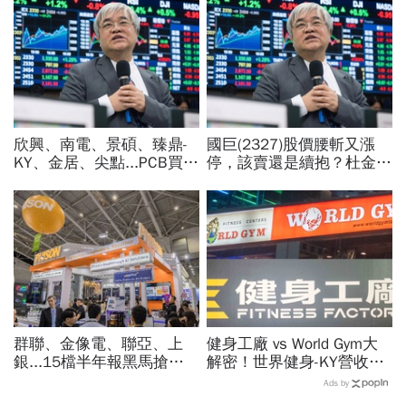
欣興、南電、景碩、臻鼎-
國巨(2327)股價腰斬又漲
KY、金居、尖點...PCB買誰
停，該賣還是續抱？杜金龍
最賺？杜金龍點名「這檔」
預言重演華城狂飆走勢「解
11月末升段首選，V轉反彈
套時間曝光」！群創、南亞
最快
科也點名
群聯、金像電、聯亞、上
健身工廠 vs World Gym大
銀...15檔半年報黑馬搶先
解密！世界健身-KY營收大
卡位！分析師揭選股4指
勝，獲利卻輸給柏文？教練
Ads by
標...真能複製鈺創、晶豪科
課、會籍…誰才是真正賺錢