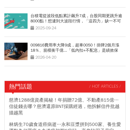
台積電從波段低點累計飆升7成，台股同期更跳升逾
8000點！想逮到大波段行情，「這四力」缺一不可
2025-09-24
009816費用率大降9成，超車0050！掛牌2個月漲
18％、規模衝千億...「低內扣+不配息」是績效保
證？
2026-04-20
熱門話題
/ HOT ARTICLES /
慈濟1288億資產揭秘！年捐贈72億、不動產815億…
信徒錢去哪？慈濟還原BNT採購經過，他拆解信件批越
描越黑
林炳生70歲食道癌病逝…永和豆漿拼到500家、養生愛