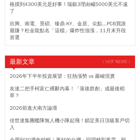
格摸到4300美元是好事！瑞銀3理由喊5000美元不遠
了
欣興、南電、景碩、臻鼎-KY、金居、尖點...PCB買誰
最賺？杜金龍點名「這檔」爆炸性強漲，11月末升段
首選
最新文章
/ HOT NEWS /
2026年下半年投資展望：狂熱漲勢 vs 嚴峻現實
友達二把手柯富仁裸辭內幕！「落後群創」成最後稻
草？
2026前進大南方論壇
佳世達集團艦隊無人機小隊起飛！鎖定美日頂級客戶切
入