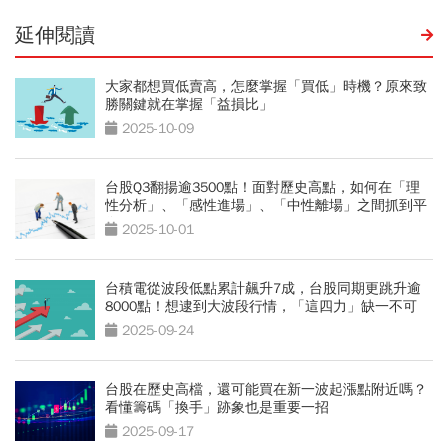
延伸閱讀
大家都想買低賣高，怎麼掌握「買低」時機？原來致
勝關鍵就在掌握「益損比」
2025-10-09
台股Q3翻揚逾3500點！面對歷史高點，如何在「理
性分析」、「感性進場」、「中性離場」之間抓到平
衡？
2025-10-01
台積電從波段低點累計飆升7成，台股同期更跳升逾
8000點！想逮到大波段行情，「這四力」缺一不可
2025-09-24
台股在歷史高檔，還可能買在新一波起漲點附近嗎？
看懂籌碼「換手」跡象也是重要一招
2025-09-17