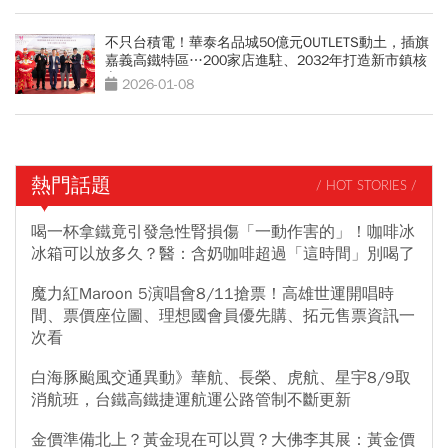
不只台積電！華泰名品城50億元OUTLETS動土，插旗
嘉義高鐵特區…200家店進駐、2032年打造新市鎮核
心
2026-01-08
熱門話題
/ HOT STORIES /
喝一杯拿鐵竟引發急性腎損傷「一動作害的」！咖啡冰
冰箱可以放多久？醫：含奶咖啡超過「這時間」別喝了
魔力紅Maroon 5演唱會8/11搶票！高雄世運開唱時
間、票價座位圖、理想國會員優先購、拓元售票資訊一
次看
白海豚颱風交通異動》華航、長榮、虎航、星宇8/9取
消航班，台鐵高鐵捷運航運公路管制不斷更新
金價準備北上？黃金現在可以買？大佛李其展：黃金價