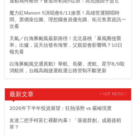
運動為何罹癌？食道癌初期5症狀：高危險因子是它
魔力紅Maroon 5演唱會8/11搶票！高雄世運開唱時
間、票價座位圖、理想國會員優先購、拓元售票資訊一
次看
天氣／白海豚颱風最新路徑！北北基桃「暴風圈侵襲
率」出爐，這天估發布海警，父親節會影響嗎？10日
報先看
白海豚颱風交通異動》華航、長榮、虎航、星宇8/9取
消航班，台鐵高鐵捷運航運公路管制不斷更新
最新文章
/ HOT NEWS /
2026年下半年投資展望：狂熱漲勢 vs 嚴峻現實
友達二把手柯富仁裸辭內幕！「落後群創」成最後稻
草？