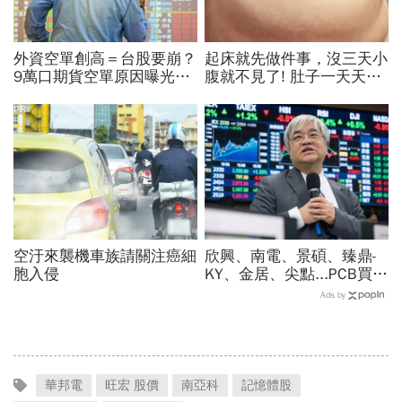
外資空單創高＝台股要崩？
起床就先做件事，沒三天小
9萬口期貨空單原因曝光！
腹就不見了! 肚子一天天變
華邦電、南亞科...老手喊
小！
「快換9檔AI飆股」賺Q3大
PR
行情
空汙來襲機車族請關注癌細
欣興、南電、景碩、臻鼎-
胞入侵
KY、金居、尖點...PCB買誰
最賺？杜金龍點名「這檔」
Ads by
11月末升段首選，V轉反彈
最快
華邦電
旺宏 股價
南亞科
記憶體股