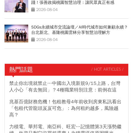
踐！張善政揭桃園智慧治理：讓民眾真正有感
2026-08-04
SDGs永續城市交流論壇／AI時代城市如何兼顧永續？
台北新北、基隆桃園雲林分享智慧治理解方
2026-08-04
熱門話題
/ HOT ARTICLES /
禁止你出境就禁止…中國出入境新規9/15上路，台灣
人小心「有去無回」？4種職業特別注意：前例在這
兆基百億財務危機！包租教母4年前收到房東私訊看出
「包租代管龍頭岌岌可危」：為何租約越多，風險越
高？
力積電、華邦電、南亞科、旺宏…記憶體第3天漲勢繼