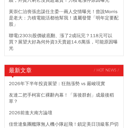
續，外資只剩它沒買超還賣！力積電漲停原因曝光
黃崇仁治喪張忠謀任主委…兩人交情曝光！曾說Morris
是老大：力積電能活都他幫我！遺屬發聲「明年定要配
股」
聯電(2303)股價破底翻、漲了2成玩完？118元可以
買？展望大好為何外資3天賣超14.6萬張，可能原因曝
光
最新文章
/ HOT NEWS /
2026年下半年投資展望：狂熱漲勢 vs 嚴峻現實
友達二把手柯富仁裸辭內幕！「落後群創」成最後稻
草？
2026前進大南方論壇
佳世達集團艦隊無人機小隊起飛！鎖定美日頂級客戶切