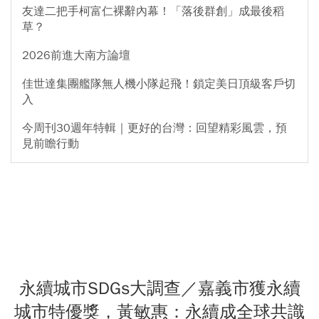
友達二把手柯富仁裸辭內幕！「落後群創」成最後稻
草？
2026前進大南方論壇
佳世達集團艦隊無人機小隊起飛！鎖定美日頂級客戶切
入
今周刊30週年特輯｜更好的台灣：回望精彩風雲，預
見前瞻行動
永續城市SDGs大調查／嘉義市獲永續
城市特優獎，黃敏惠：永續成全球共識