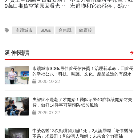
永續城市
SDGs
台東縣
饒慶鈴
延伸閱讀
永續城市SDGs最佳首長信任獎！治理新革命，四首長
的幸福公式：科技、照護、文化、產業並進的有感永
續
2025-10-22
失智症不是老了才開始！醫師示警40歲就該開始防失
智，做好14件事可望預防45％風險
2026-07-22
中榮名醫13次動嘴開刀釀1死，2人認罪喊「培養醫師
不易」求緩刑！和被害人和解：未來會全力彌補