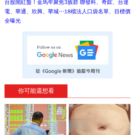
台股開紅盤！金馬年聚焦3族群 聯發科、奇鋐、台達
電、華通、欣興、華城…18檔法人口袋名單、目標價
全曝光
你可能還想看
PR