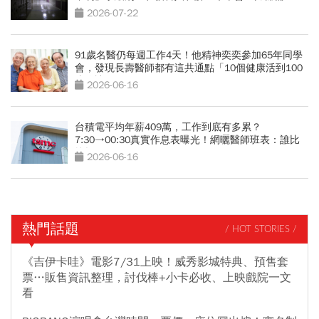
2026-07-22
91歲名醫仍每週工作4天！他精神奕奕參加65年同學
會，發現長壽醫師都有這共通點「10個健康活到100
歲秘訣」
2026-06-16
台積電平均年薪409萬，工作到底有多累？
7:30→00:30真實作息表曝光！網曬醫師班表：誰比
較操？
2026-06-16
熱門話題
/ HOT STORIES /
《吉伊卡哇》電影7/31上映！威秀影城特典、預售套
票…販售資訊整理，討伐棒+小卡必收、上映戲院一文
看