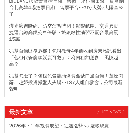
BIGBANG演唱會台灣時間、票價、座位圖出爐！實名制
台北高雄4場搶票日期、售票平台…GD/大聲/太陽全來
了
漢光演習斷網、防空演習時間！影響範圍、交通異動…
捷運台鐵高鐵公車停駛？城鎮韌性演習不配合最高罰
15萬
兆基百億財務危機！包租教母4年前收到房東私訊看出
「包租代管龍頭岌岌可危」：為何租約越多，風險越
高？
兆基怎麼了？包租代管龍頭爆資金缺口逾百億！董座閃
辭、趙姬投資操盤人失聯…187人組自救會，公司最新
聲明
最新文章
/ HOT NEWS /
2026年下半年投資展望：狂熱漲勢 vs 嚴峻現實