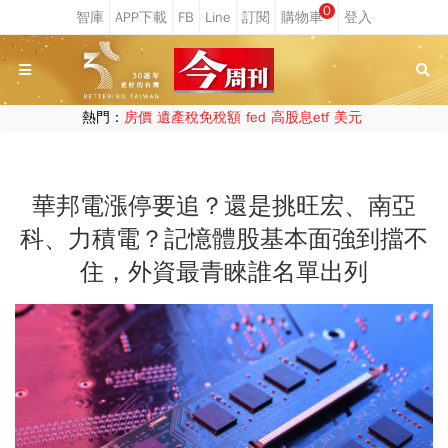
0
熱門：
房價
遺產稅免稅額
fed
高股息etf
美元
華邦電漲停要追？還是挑旺宏、南亞
科、力積電？記憶體股基本面強到擋不
住，外資最青睞誰名單出列