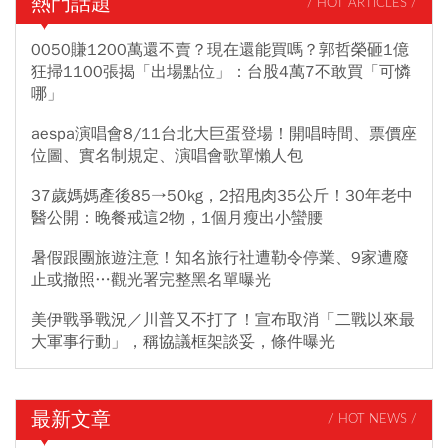
熱門話題
/ HOT ARTICLES /
0050賺1200萬還不賣？現在還能買嗎？郭哲榮砸1億
狂掃1100張揭「出場點位」：台股4萬7不敢買「可憐
哪」
aespa演唱會8/11台北大巨蛋登場！開唱時間、票價座
位圖、實名制規定、演唱會歌單懶人包
37歲媽媽產後85→50kg，2招甩肉35公斤！30年老中
醫公開：晚餐戒這2物，1個月瘦出小蠻腰
暑假跟團旅遊注意！知名旅行社遭勒令停業、9家遭廢
止或撤照…觀光署完整黑名單曝光
美伊戰爭戰況／川普又不打了！宣布取消「二戰以來最
大軍事行動」，稱協議框架談妥，條件曝光
最新文章
/ HOT NEWS /