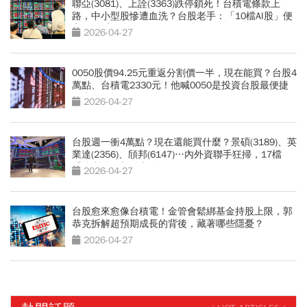
聯亞(3081)、上詮(3363)跌停鎖死！台積電條款上
路，中小型股慘遭血洗？台股老手：「10檔AI股」便
宜買點浮現
2026-04-27
0050股價94.25元重返分割價一半，現在能買？台股4
萬點、台積電2330元！他喊0050是投資台股最便捷
列車
2026-04-27
台股週一衝4萬點？現在還能買什麼？景碩(3189)、英
業達(2356)、頎邦(6147)…內外資聯手狂掃，17檔
「強中強」飆股出列
2026-04-27
台股愈來愈像台積電！金管會鬆綁基金持股上限，郭
恭克拆解超預期成長的背後，藏著哪些隱憂？
2026-04-27