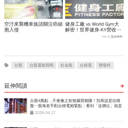
空汙來襲機車族請關注癌細
健身工廠 vs World Gym大
胞入侵
解密！世界健身-KY營收大
勝，獲利卻輸給柏文？教練
Ads by
課、會籍…誰才是真正賺錢
金雞母？
台股
台股還能買嗎
杜金龍
台積電
聯發科
延伸閱讀
台股4萬點，不會像之前無腦買都賺！別再說是拉積
盤…股海老手勸台積電抱緊點：看到「這價位」就是
禮物
2026-04-27