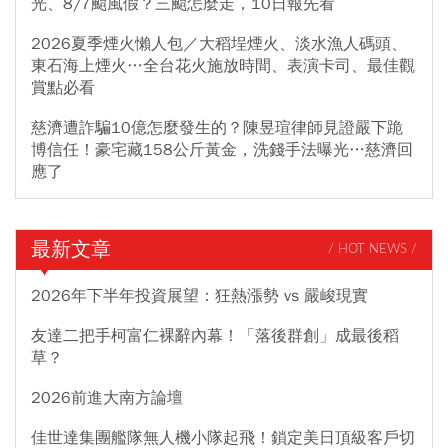
光、8/7颱風假？三颱怎麼走，10日報先看
2026夏季煙火懶人包／大稻埕煙火、淡水漁人碼頭、
東石海上煙火…全台花火施放時間、表演卡司、最佳觀
賞點必看
慈濟遭詐騙10億怎麼發生的？陳昱瑄律師見證嚴下跪
博信任！豪宅藏158公斤黃金，洗錢手法曝光…慈濟回
應了
最新文章
/ HOT NEWS /
2026年下半年投資展望：狂熱漲勢 vs 嚴峻現實
友達二把手柯富仁裸辭內幕！「落後群創」成最後稻
草？
2026前進大南方論壇
佳世達集團艦隊無人機小隊起飛！鎖定美日頂級客戶切