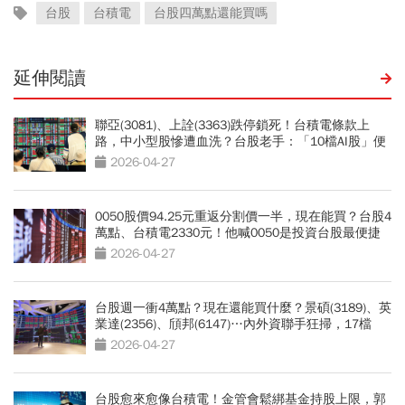
台股
台積電
台股四萬點還能買嗎
延伸閱讀
聯亞(3081)、上詮(3363)跌停鎖死！台積電條款上
路，中小型股慘遭血洗？台股老手：「10檔AI股」便
宜買點浮現
2026-04-27
0050股價94.25元重返分割價一半，現在能買？台股4
萬點、台積電2330元！他喊0050是投資台股最便捷
列車
2026-04-27
台股週一衝4萬點？現在還能買什麼？景碩(3189)、英
業達(2356)、頎邦(6147)…內外資聯手狂掃，17檔
「強中強」飆股出列
2026-04-27
台股愈來愈像台積電！金管會鬆綁基金持股上限，郭