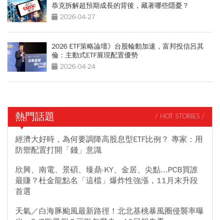
恭克拆解超預期成長的背後，藏著哪些隱憂？
2026-04-27
2026 ETF策略論壇》台股輪動加速，富邦投信呂其
倫：主動式ETF展現配置優勢
2026-04-24
熱門話題
/ HOT STORIES /
經濟大好時，為何要調降高股息型ETF比例？ 專家：用
防禦配置打開「錢」意識
欣興、南電、景碩、臻鼎-KY、金居、尖點...PCB買誰
最賺？杜金龍點名「這檔」爆炸性強漲，11月末升段
首選
天氣／白海豚颱風最新路徑！北北基桃暴風圈侵襲率曝