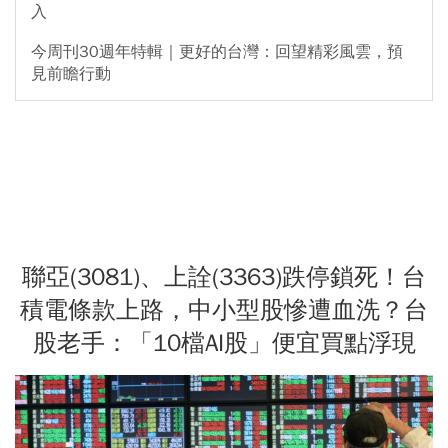
入
今周刊30週年特輯｜更好的台灣：回望精彩風雲，預
見前瞻行動
聯亞(3081)、上詮(3363)跌停鎖死！台
積電條款上路，中小型股慘遭血洗？台
股老手：「10檔AI股」便宜買點浮現