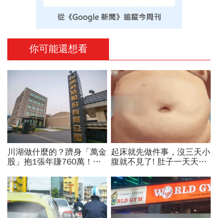
你可能還想看
PR
川湖做什麼的？躋身「萬金
起床就先做件事，沒三天小
股」抱1張年賺760萬！傳
腹就不見了! 肚子一天天變
產鐵工廠如何翻身「只有兩
小！
根鐵憑什麼賣這麼貴」？
PR