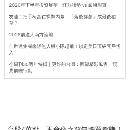
2026年下半年投資展望：狂熱漲勢 vs 嚴峻現實
友達二把手柯富仁裸辭內幕！「落後群創」成最後稻
草？
2026前進大南方論壇
佳世達集團艦隊無人機小隊起飛！鎖定美日頂級客戶切
入
今周刊30週年特輯｜更好的台灣：回望精彩風雲，預
見前瞻行動
台股4萬點，不會像之前無腦買都賺！