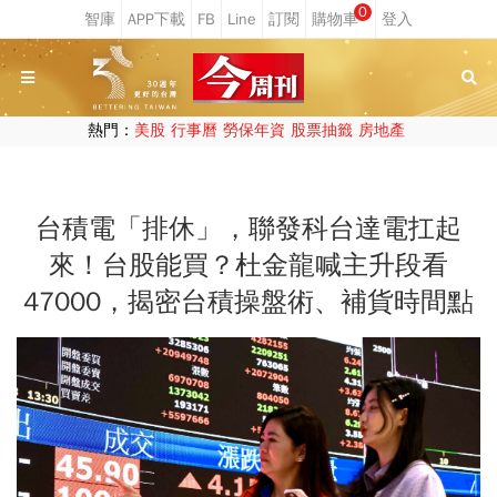
0
熱門：
美股
行事曆
勞保年資
股票抽籤
房地產
台積電「排休」，聯發科台達電扛起
來！台股能買？杜金龍喊主升段看
47000，揭密台積操盤術、補貨時間點