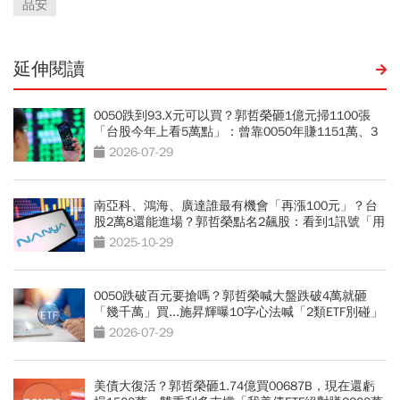
品安
延伸閱讀
0050跌到93.X元可以買？郭哲榮砸1億元掃1100張
「台股今年上看5萬點」：曾靠0050年賺1151萬、3
策略曝光
2026-07-29
南亞科、鴻海、廣達誰最有機會「再漲100元」？台
股2萬8還能進場？郭哲榮點名2飆股：看到1訊號「用
力買」
2025-10-29
0050跌破百元要搶嗎？郭哲榮喊大盤跌破4萬就砸
「幾千萬」買...施昇輝曝10字心法喊「2類ETF別碰」
2026-07-29
美債大復活？郭哲榮砸1.74億買00687B，現在還虧