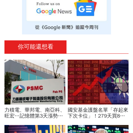
你可能還想看
力積電、華邦電、南亞科、
國安基金護盤名單「存起來
旺宏…記憶體第3天漲勢繼
下次卡位」！279天買8檔
續，外資只剩它沒買超還大
翻倍賺百億：鴻海、台達
賣！力積電漲停原因曝光
電...唯一金融股是它