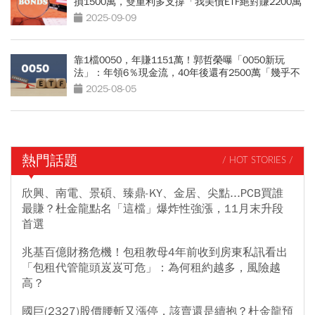
損1500萬，雙重利多支撐「我美債ETF絕對賺2200萬
出場」
2025-09-09
靠1檔0050，年賺1151萬！郭哲榮曝「0050新玩
法」：年領6％現金流，40年後還有2500萬「幾乎不
可能賣光」
2025-08-05
熱門話題
/ HOT STORIES /
欣興、南電、景碩、臻鼎-KY、金居、尖點...PCB買誰
最賺？杜金龍點名「這檔」爆炸性強漲，11月末升段
首選
兆基百億財務危機！包租教母4年前收到房東私訊看出
「包租代管龍頭岌岌可危」：為何租約越多，風險越
高？
國巨(2327)股價腰斬又漲停，該賣還是續抱？杜金龍預