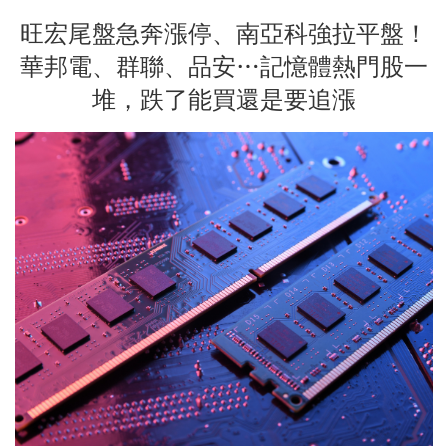
旺宏尾盤急奔漲停、南亞科強拉平盤！
華邦電、群聯、品安…記憶體熱門股一
堆，跌了能買還是要追漲