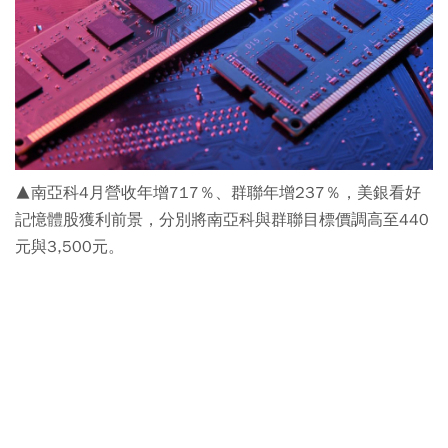
▲南亞科4月營收年增717％、群聯年增237％，美銀看好
記憶體股獲利前景，分別將南亞科與群聯目標價調高至440
元與3,500元。