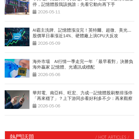
停，記憶體股我該挑誰：先看它動向再下手
2026-05-11
AI霸主洗牌、記憶體漲沒完！英特爾、超微、美光...
股價單日暴漲近14%、硬體廠上演CPU大反攻
2026-05-09
海外市場 AI行情一季走完一年 「最早看對」決勝負
海外贏家 記憶體、光通訊成標配
2026-05-06
華邦電、南亞科、旺宏、力成…記憶體股刷整排漲停
「再來穩了」？上下游同步看好利多不少：再來觀察
它動作
2026-05-06
熱門話題
/ HOT ARTICLES /