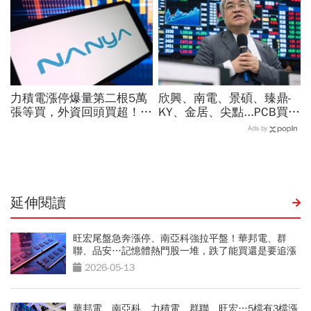
力積電漲停爆量第二根5萬
欣興、南電、景碩、臻鼎-
張等買，外資回頭買超！華
KY、金居、尖點...PCB買誰
邦電、南亞科、旺宏都狂飆
最賺？杜金龍點名「這檔」
Ads by
選誰：關鍵要看這數字
11月末升段首選，V轉反彈
最快
延伸閱讀
旺宏尾盤急奔漲停、南亞科強拉平盤！華邦電、群
聯、品安…記憶體熱門股一堆，跌了能買還是要追漲
2026-05-13
華邦電、南亞科、力積電、群聯、旺宏…5檔有3檔漲