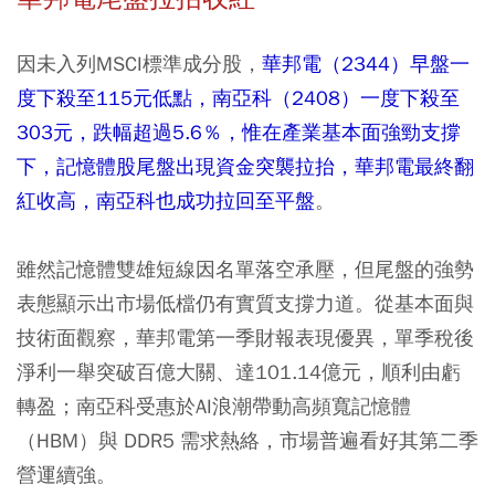
因未入列MSCI標準成分股，
華邦電（2344）早盤一
度下殺至115元低點，南亞科（2408）一度下殺至
303元，跌幅超過5.6％，惟在產業基本面強勁支撐
下，記憶體股尾盤出現資金突襲拉抬，華邦電最終翻
紅收高，南亞科也成功拉回至平盤
。
雖然記憶體雙雄短線因名單落空承壓，但尾盤的強勢
表態顯示出市場低檔仍有實質支撐力道。從基本面與
技術面觀察，華邦電第一季財報表現優異，單季稅後
淨利一舉突破百億大關、達101.14億元，順利由虧
轉盈；南亞科受惠於AI浪潮帶動高頻寬記憶體
（HBM）與 DDR5 需求熱絡，市場普遍看好其第二季
營運續強。