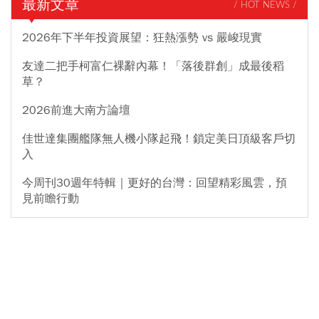
最新文章
/ HOT NEWS /
2026年下半年投資展望：狂熱漲勢 vs 嚴峻現實
友達二把手柯富仁裸辭內幕！「落後群創」成最後稻
草？
2026前進大南方論壇
佳世達集團艦隊無人機小隊起飛！鎖定美日頂級客戶切
入
今周刊30週年特輯｜更好的台灣：回望精彩風雲，預
見前瞻行動