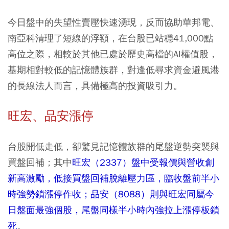
今日盤中的失望性賣壓快速湧現，反而協助華邦電、
南亞科清理了短線的浮額，在台股已站穩41,000點
高位之際，相較於其他已處於歷史高檔的AI權值股，
基期相對較低的記憶體族群，對逢低尋求資金避風港
的長線法人而言，具備極高的投資吸引力。
旺宏、品安漲停
台股開低走低，卻驚見記憶體族群的尾盤逆勢突襲與
買盤回補；其中
旺宏（2337）盤中受報價與營收創
新高激勵，低接買盤回補脫離壓力區，臨收盤前半小
時強勢鎖漲停作收；品安（8088）則與旺宏同屬今
日盤面最強個股，尾盤同樣半小時內強拉上漲停板鎖
死
。