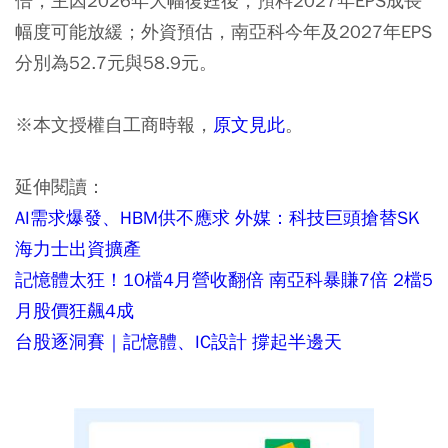
倍，主因2026年大幅復甦後，預料2027年EPS成長
幅度可能放緩；外資預估，南亞科今年及2027年EPS
分別為52.7元與58.9元。
※本文授權自工商時報，
原文見此
。
延伸閱讀：
AI需求爆發、HBM供不應求 外媒：科技巨頭搶替SK
海力士出資擴產
記憶體太狂！10檔4月營收翻倍 南亞科暴賺7倍 2檔5
月股價狂飆4成
台股逐洞賽｜記憶體、IC設計 撐起半邊天