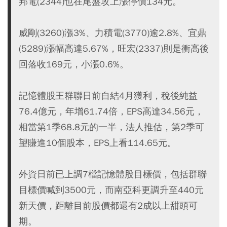
邦電(2344)也在尾盤攻上漲停價134元。
威剛(3260)漲3%、力積電(3770)逾2.8%、宜鼎
(5289)漲幅高達5.67%，旺宏(2337)則是衝高後
回落收169元，小漲0.6%。
記憶體股王群聯日前自結4月獲利，稅後純益
76.4億元，年增61.74倍，EPS高達34.56元，
相當第1季68.8元的一半，法人推估，第2季可
望賺進10個股本，EPS上看114.65元。
外資日前已上調7檔記憶體股目標價，包括群聯
目標價喊到3500元，而南亞科更調升至440元
新天價，距離目前股價都還有2成以上甜頭可
期。