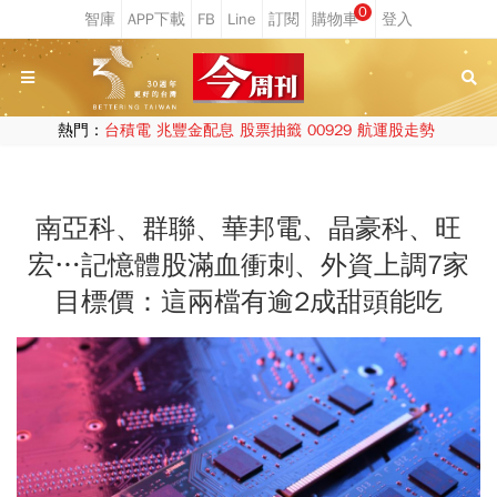
0
熱門：
台積電
兆豐金配息
股票抽籤
00929
航運股走勢
南亞科、群聯、華邦電、晶豪科、旺
宏…記憶體股滿血衝刺、外資上調7家
目標價：這兩檔有逾2成甜頭能吃