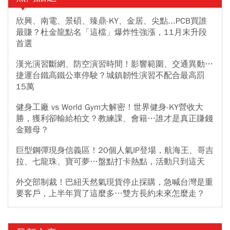
欣興、南電、景碩、臻鼎-KY、金居、尖點...PCB買誰
最賺？杜金龍點名「這檔」爆炸性強漲，11月末升段
首選
漢光演習斷網、防空演習時間！影響範圍、交通異動…
捷運台鐵高鐵公車停駛？城鎮韌性演習不配合最高罰
15萬
健身工廠 vs World Gym大解密！世界健身-KY營收大
勝，獲利卻輸給柏文？教練課、會籍…誰才是真正賺錢
金雞母？
巨型鋼彈現身信義區！20個人氣IP登場，航海王、哥吉
拉、七龍珠、寶可夢…盤點打卡熱點，活動只到這天
外交部制裁！巴紐天然氣現貨停止採購，急喊台灣是重
要客戶，上半年買了這麼多…雙方長約未來怎麼走？