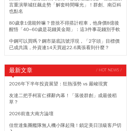
言重演華城狂飆走勢「解套時間曝光」！群創、南亞科
也點名
80歲拿1億能幹嘛？曾捨不得搭計程車，他身價8億後
醒悟「40~60歲是花錢黃金期」：這3件事花錢別手軟
中鋼可以買嗎？鋼市築底訊號浮現，「2字頭」目標價
已成共識，外資連14天買超22.6萬張看到什麼？
最新文章
/ HOT NEWS /
2026年下半年投資展望：狂熱漲勢 vs 嚴峻現實
友達二把手柯富仁裸辭內幕！「落後群創」成最後稻
草？
2026前進大南方論壇
佳世達集團艦隊無人機小隊起飛！鎖定美日頂級客戶切