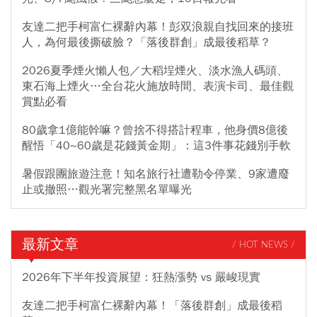
友達二把手柯富仁裸辭內幕！彭双浪親自找回來的接班
人，為何最後撕破臉？「落後群創」成最後稻草？
2026夏季煙火懶人包／大稻埕煙火、淡水漁人碼頭、
東石海上煙火…全台花火施放時間、表演卡司、最佳觀
賞點必看
80歲拿1億能幹嘛？曾捨不得搭計程車，他身價8億後
醒悟「40~60歲是花錢黃金期」：這3件事花錢別手軟
暑假跟團旅遊注意！知名旅行社遭勒令停業、9家遭廢
止或撤照…觀光署完整黑名單曝光
最新文章
/ HOT NEWS /
2026年下半年投資展望：狂熱漲勢 vs 嚴峻現實
友達二把手柯富仁裸辭內幕！「落後群創」成最後稻