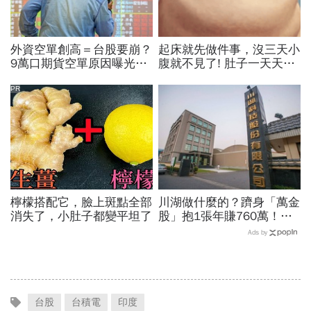
外資空單創高＝台股要崩？
起床就先做件事，沒三天小
9萬口期貨空單原因曝光！
腹就不見了! 肚子一天天變
華邦電、南亞科...老手喊
小！
「快換9檔AI飆股」賺Q3大
PR
行情
檸檬搭配它，臉上斑點全部
川湖做什麼的？躋身「萬金
消失了，小肚子都變平坦了
股」抱1張年賺760萬！傳
產鐵工廠如何翻身「只有兩
Ads by
根鐵憑什麼賣這麼貴」？
台股
台積電
印度