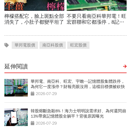
華邦電股價
南亞科股價
旺宏股價
延伸閱讀
華邦電、南亞科、旺宏、宇瞻…記憶體股集體跌停，
為何它一度漲停？財報亮眼沒用，這檔目標價被砍快
3成
2026-07-29
韓股熔斷急殺8%！海力士明明說需求好、為何還閃崩
13%帶衰記憶體股全躺平？背後原因曝光
2026-07-29