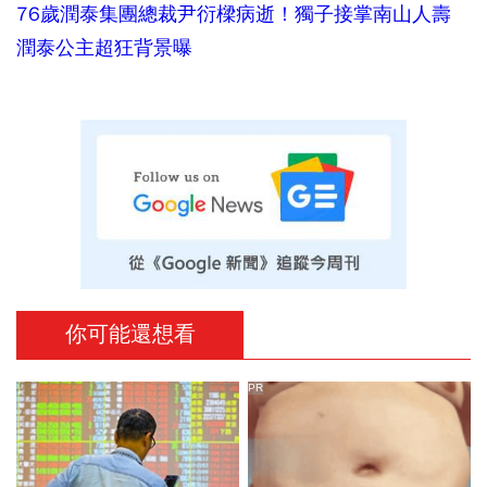
76歲潤泰集團總裁尹衍樑病逝！獨子接掌南山人壽
潤泰公主超狂背景曝
你可能還想看
PR