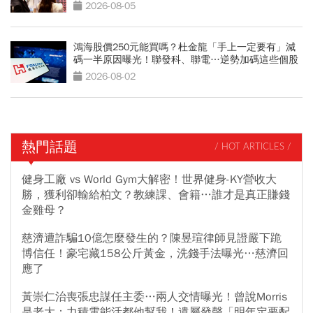
2026-08-05
鴻海股價250元能買嗎？杜金龍「手上一定要有」減
碼一半原因曝光！聯發科、聯電…逆勢加碼這些個股
2026-08-02
熱門話題
/ HOT ARTICLES /
健身工廠 vs World Gym大解密！世界健身-KY營收大
勝，獲利卻輸給柏文？教練課、會籍…誰才是真正賺錢
金雞母？
慈濟遭詐騙10億怎麼發生的？陳昱瑄律師見證嚴下跪
博信任！豪宅藏158公斤黃金，洗錢手法曝光…慈濟回
應了
黃崇仁治喪張忠謀任主委…兩人交情曝光！曾說Morris
是老大：力積電能活都他幫我！遺屬發聲「明年定要配