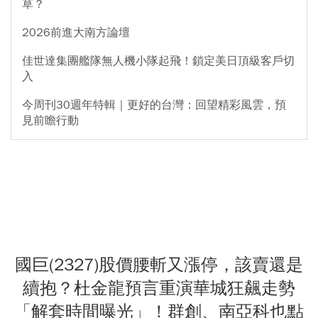
草？
2026前進大南方論壇
佳世達集團艦隊無人機小隊起飛！鎖定美日頂級客戶切
入
今周刊30週年特輯｜更好的台灣：回望精彩風雲，預
見前瞻行動
國巨(2327)股價腰斬又漲停，該賣還是
續抱？杜金龍預言重演華城狂飆走勢
「解套時間曝光」！群創、南亞科也點