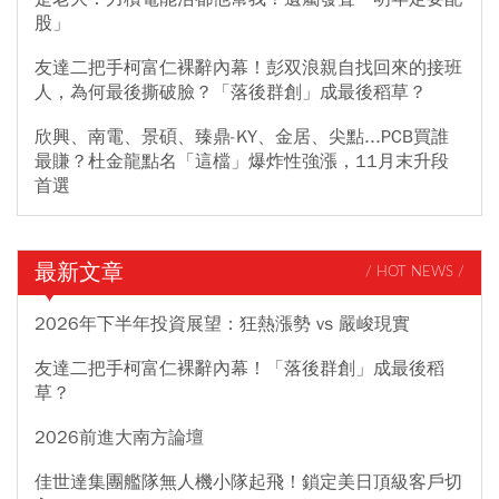
股」
友達二把手柯富仁裸辭內幕！彭双浪親自找回來的接班
人，為何最後撕破臉？「落後群創」成最後稻草？
欣興、南電、景碩、臻鼎-KY、金居、尖點...PCB買誰
最賺？杜金龍點名「這檔」爆炸性強漲，11月末升段
首選
最新文章
/ HOT NEWS /
2026年下半年投資展望：狂熱漲勢 vs 嚴峻現實
友達二把手柯富仁裸辭內幕！「落後群創」成最後稻
草？
2026前進大南方論壇
佳世達集團艦隊無人機小隊起飛！鎖定美日頂級客戶切