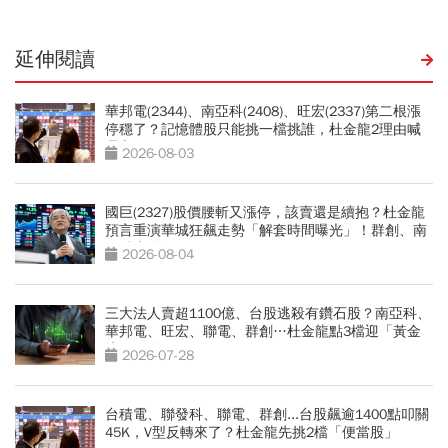
延伸閱讀
華邦電(2344)、南亞科(2408)、旺宏(2337)第二根漲
停穩了？記憶體股只能挑一檔挑誰，杜金龍2理由喊
選它
2026-08-03
國巨(2327)股價腰斬又漲停，該賣還是續抱？杜金龍
預言重演華城狂飆走勢「解套時間曝光」！群創、南
亞科也點名
2026-08-04
三大法人賣超1100億、台股逃殺有鑽石股？南亞科、
華邦電、旺宏、聯電、群創…杜金龍點3檔迎「黃金
坑」買點
2026-07-28
台積電、聯發科、聯電、群創...台股飆逾1400點叩關
45K，V型反轉來了？杜金龍先挑2檔「便當股」