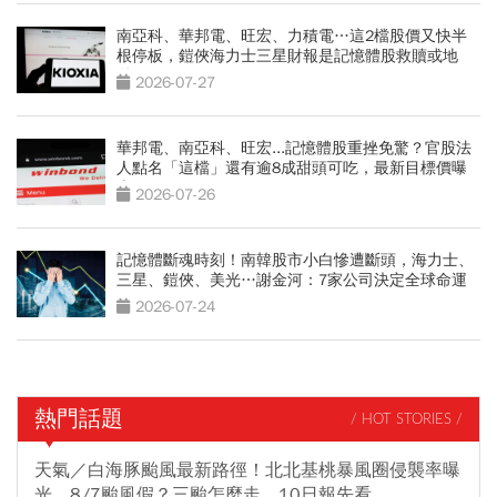
南亞科、華邦電、旺宏、力積電…這2檔股價又快半
根停板，鎧俠海力士三星財報是記憶體股救贖或地
獄？
2026-07-27
華邦電、南亞科、旺宏...記憶體股重挫免驚？官股法
人點名「這檔」還有逾8成甜頭可吃，最新目標價曝
光
2026-07-26
記憶體斷魂時刻！南韓股市小白慘遭斷頭，海力士、
三星、鎧俠、美光…謝金河：7家公司決定全球命運
2026-07-24
熱門話題
/ HOT STORIES /
天氣／白海豚颱風最新路徑！北北基桃暴風圈侵襲率曝
光、8/7颱風假？三颱怎麼走，10日報先看