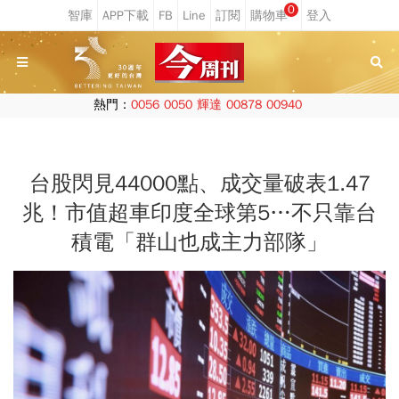
0
熱門：
0056
0050
輝達
00878
00940
台股閃見44000點、成交量破表1.47
兆！市值超車印度全球第5…不只靠台
積電「群山也成主力部隊」